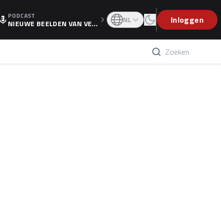
PODCAST
OGP
Inloggen
NL
NIEUWE BEELDEN VAN VER
STAPPEN EN WOLFF: 'WIE
WEET IS ER NU GETEKEND'