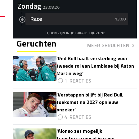
Zondag
23.08.26
Race
13:00
TIJDEN ZIJN IN JE LOKALE TIJDZONE
Geruchten
MEER GERUCHTEN
'Red Bull haalt versterking voor
tweede rol van Lambiase bij Aston
Martin weg'
1
'Verstappen blijft bij Red Bull,
toekomst na 2027 opnieuw
onzeker'
4
'Alonso zet mogelijk
transfercarrousel in gang,