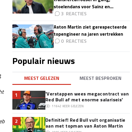
stoelendans voor Sainz en
Colapinto'
3
Aston Martin ziet gerespecteerde
topengineer na jaren vertrekken
0
Populair nieuws
g
MEEST GELEZEN
MEEST BESPROKEN
ht
'Verstappen wees megacontract van
1
Red Bull af met enorme salariseis'
11642
KEER GELEZEN
Definitief! Red Bull vult organisatie
eb
2
aan met topman van Aston Martin