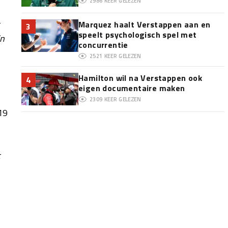
2986
KEER GELEZEN
Marquez haalt Verstappen aan en
3
speelt psychologisch spel met
En
concurrentie
2521
KEER GELEZEN
Hamilton wil na Verstappen ook
4
eigen documentaire maken
2309
KEER GELEZEN
19