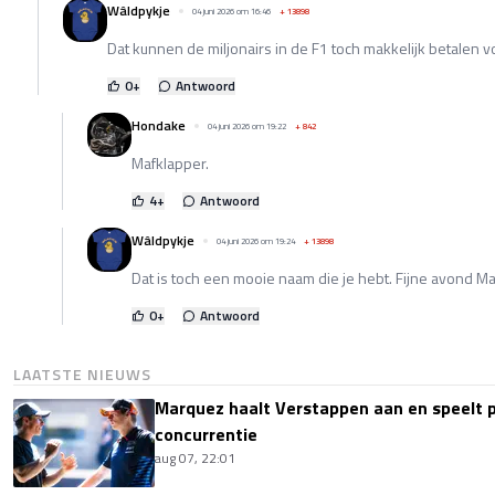
Wâldpykje
04 juni 2026 om 16:46
+
13898
Dat kunnen de miljonairs in de F1 toch makkelijk betalen v
0
+
Antwoord
Hondake
04 juni 2026 om 19:22
+
842
Mafklapper.
4
+
Antwoord
Wâldpykje
04 juni 2026 om 19:24
+
13898
Dat is toch een mooie naam die je hebt. Fijne avond Ma
0
+
Antwoord
LAATSTE NIEUWS
Marquez haalt Verstappen aan en speelt 
concurrentie
aug 07, 22:01