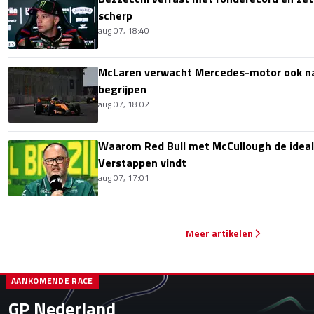
scherp
aug 07, 18:40
McLaren verwacht Mercedes-motor ook na 
begrijpen
aug 07, 18:02
Waarom Red Bull met McCullough de idea
Verstappen vindt
aug 07, 17:01
Meer artikelen
AANKOMENDE RACE
GP Nederland