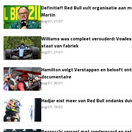
Definitief! Red Bull vult organisatie aan
Martin
aug 07, 21:07
Williams was compleet verouderd: Vowles
staat van fabriek
aug 07, 21:01
Hamilton volgt Verstappen en belooft onth
documentaire
aug 07, 20:01
Hadjar eist meer van Red Bull ondanks dui
aug 07, 19:02
Bezzecchi verrast met ronderecord en zet t