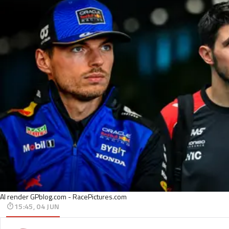
AI render GPblog.com - RacePictures.com
15:45, 04 JUN