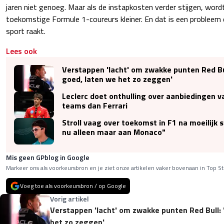
jaren niet genoeg. Maar als de instapkosten verder stijgen, wordt
toekomstige Formule 1-coureurs kleiner. En dat is een probleem da
sport raakt.
Lees ook
Verstappen 'lacht' om zwakke punten Red Bull
goed, laten we het zo zeggen'
Leclerc doet onthulling over aanbiedingen 
teams dan Ferrari
Stroll vaag over toekomst in F1 na moeilijk s
nu alleen maar aan Monaco"
Mis geen GPblog in Google
Markeer ons als voorkeursbron en je ziet onze artikelen vaker bovenaan in Top St
Voeg toe als voorkeursbron / op Google
Vorig artikel
Verstappen 'lacht' om zwakke punten Red Bull: '
het zo zeggen'