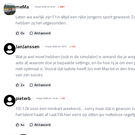
meMa
05 juni 2026 om 8:25
+
4067
Laten we eerlijk zijn F1is altijd een rijke jongens sport geweest. Zo
hebben zij het uitgevonden.
0
+
Antwoord
JanJanssen
04 juni 2026 om 19:51
+
125
Wat je wel moet hebben (ook in de simulator) is iemand die je weg
auto af, waarom doe je bepaalde settings, en bv hoe rij je om ee
niet optimaal is. Vooral dat laatste heeft Jos met Max tot in den t
van zijn succes
2
+
Antwoord
pieterb
04 juni 2026 om 15:45
+
65
10-12k voor een minikart weekend… sorry maar dat is gewoon ziek.
het talent haakt af. Laat FIA hier eens op zitten ipv nutteloze regel
4
+
Antwoord