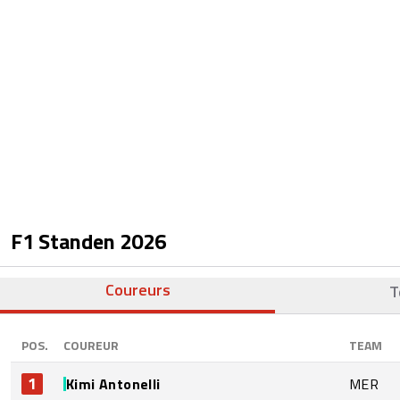
F1 Standen
2026
Coureurs
T
POS.
COUREUR
TEAM
1
Kimi Antonelli
MER