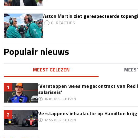
Aston Martin ziet gerespecteerde topengi
0
Populair nieuws
MEEST GELEZEN
MEES
'Verstappen wees megacontract van Red 
1
salariseis'
8783
KEER GELEZEN
Verstappens inhaalactie op Hamilton krijg
2
6155
KEER GELEZEN