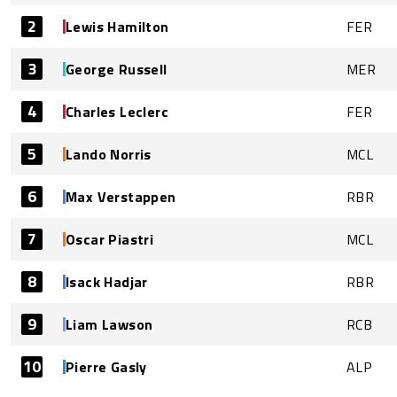
2
Lewis Hamilton
FER
3
George Russell
MER
4
Charles Leclerc
FER
5
Lando Norris
MCL
6
Max Verstappen
RBR
7
Oscar Piastri
MCL
8
Isack Hadjar
RBR
9
Liam Lawson
RCB
10
Pierre Gasly
ALP