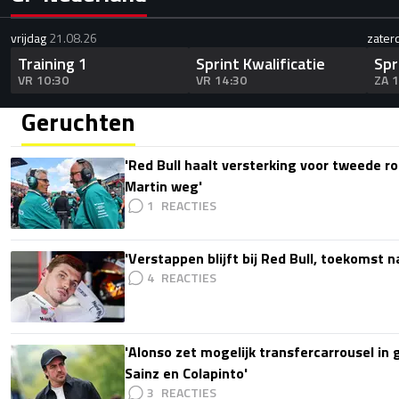
vrijdag
21.08.26
zater
Training 1
Sprint Kwalificatie
Spr
VR 10:30
VR 14:30
ZA 
Geruchten
'Red Bull haalt versterking voor tweede ro
Martin weg'
1
'Verstappen blijft bij Red Bull, toekomst 
4
'Alonso zet mogelijk transfercarrousel in
Sainz en Colapinto'
3