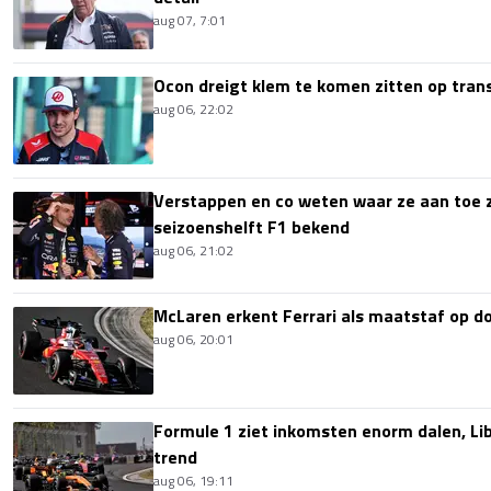
aug 07, 7:01
Ocon dreigt klem te komen zitten op tran
aug 06, 22:02
Verstappen en co weten waar ze aan toe z
seizoenshelft F1 bekend
aug 06, 21:02
McLaren erkent Ferrari als maatstaf op 
aug 06, 20:01
Formule 1 ziet inkomsten enorm dalen, Lib
trend
aug 06, 19:11