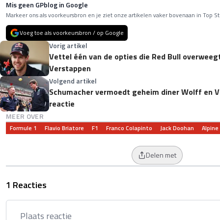
Mis geen GPblog in Google
Markeer ons als voorkeursbron en je ziet onze artikelen vaker bovenaan in Top St
Voeg toe als voorkeursbron / op Google
Vorig artikel
Vettel één van de opties die Red Bull overwee
Verstappen
Volgend artikel
Schumacher vermoedt geheim diner Wolff en V
reactie
MEER OVER
Formule 1
Flavio Briatore
F1
Franco Colapinto
Jack Doohan
Alpine
Delen met
1 Reacties