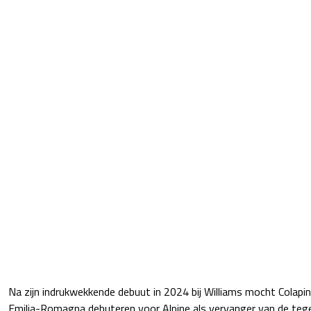
Na zijn indrukwekkende debuut in 2024 bij Williams mocht Colapi
Emilia-Romagna debuteren voor Alpine als vervanger van de teg