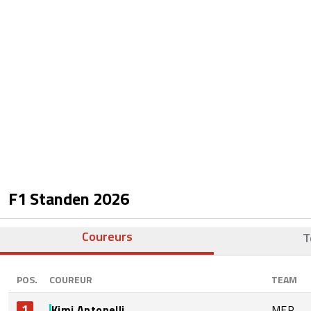
F1 Standen
2026
Coureurs
T
POS.
COUREUR
TEAM
1
Kimi Antonelli
MER