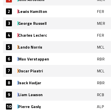
2
Lewis Hamilton
FER
3
George Russell
MER
4
Charles Leclerc
FER
5
Lando Norris
MCL
6
Max Verstappen
RBR
7
Oscar Piastri
MCL
8
Isack Hadjar
RBR
9
Liam Lawson
RCB
10
Pierre Gasly
ALP