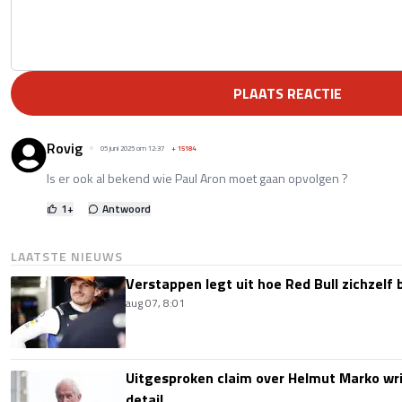
PLAATS REACTIE
Rovig
05 juni 2025 om 12:37
+
15184
Is er ook al bekend wie Paul Aron moet gaan opvolgen ?
1
+
Antwoord
LAATSTE NIEUWS
Verstappen legt uit hoe Red Bull zichzelf 
aug 07, 8:01
Uitgesproken claim over Helmut Marko wri
detail