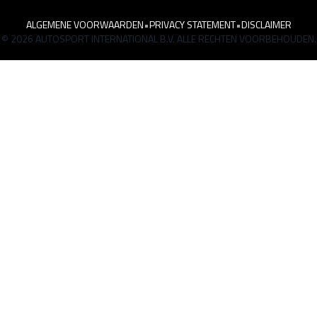
ALGEMENE VOORWAARDEN
•
PRIVACY STATEMENT
•
DISCLAIMER
© 2026 AUTOSPORT INTERNATIONAL B.V. ALLE RECHTEN VOORBEHOUDEN.