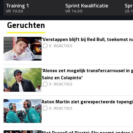
Training 1
Sprint Kwalificatie
Spr
VR 10:30
VR 14:30
ZA 
Geruchten
'Verstappen blijft bij Red Bull, toekomst 
3
'Alonso zet mogelijk transfercarrousel in
Sainz en Colapinto'
3
Aston Martin ziet gerespecteerde topengi
0
Niet Russell of Piastri: Sky noemt ander