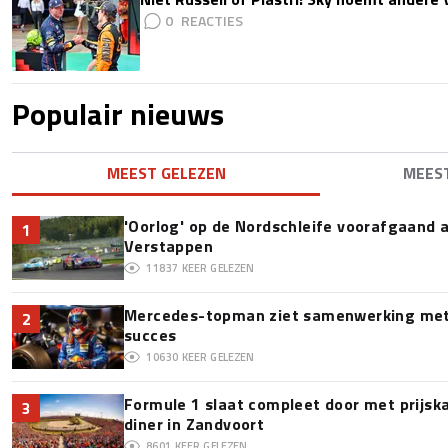
0
Populair nieuws
MEEST GELEZEN
MEES
'Oorlog' op de Nordschleife voorafgaand
1
Verstappen
11837
KEER GELEZEN
Mercedes-topman ziet samenwerking met 
2
succes
10630
KEER GELEZEN
Formule 1 slaat compleet door met prijska
3
diner in Zandvoort
8601
KEER GELEZEN