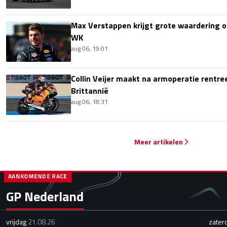
Max Verstappen krijgt grote waardering 
WK
aug 06, 19:01
Collin Veijer maakt na armoperatie rentre
Brittannië
aug 06, 18:31
Meer artikelen
AANKOMENDE RACE
GP Nederland
vrijdag
21.08.26
zater