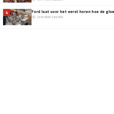
Ford laat voor het eerst horen hoe de glo
4
4339
KEER GELEZEN