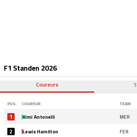
F1 Standen
2026
Coureurs
T
POS.
COUREUR
TEAM
1
Kimi Antonelli
MER
2
Lewis Hamilton
FER