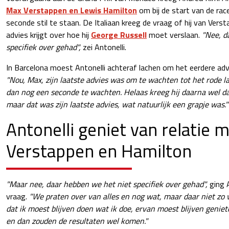
Max Verstappen en Lewis Hamilton
om bij de start van de rac
seconde stil te staan. De Italiaan kreeg de vraag of hij van Vers
advies krijgt over hoe hij
George Russell
moet verslaan.
"Nee, d
specifiek over gehad",
zei Antonelli.
In Barcelona moest Antonelli achteraf lachen om het eerdere adv
"Nou, Max, zijn laatste advies was om te wachten tot het rode 
dan nog een seconde te wachten. Helaas kreeg hij daarna wel d
maar dat was zijn laatste advies, wat natuurlijk een grapje was."
Antonelli geniet van relatie 
Verstappen en Hamilton
"Maar nee, daar hebben we het niet specifiek over gehad",
ging A
vraag.
"We praten over van alles en nog wat, maar daar niet zo v
dat ik moest blijven doen wat ik doe, ervan moest blijven geniet
en dan zouden de resultaten wel komen."