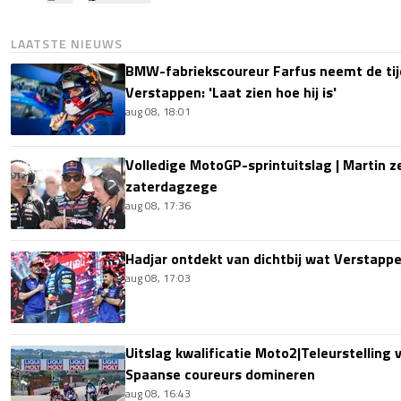
LAATSTE NIEUWS
BMW-fabriekscoureur Farfus neemt de tijd
Verstappen: 'Laat zien hoe hij is'
aug 08, 18:01
Volledige MotoGP-sprintuitslag | Martin z
zaterdagzege
aug 08, 17:36
Hadjar ontdekt van dichtbij wat Verstapp
aug 08, 17:03
Uitslag kwalificatie Moto2|Teleurstelling 
Spaanse coureurs domineren
aug 08, 16:43