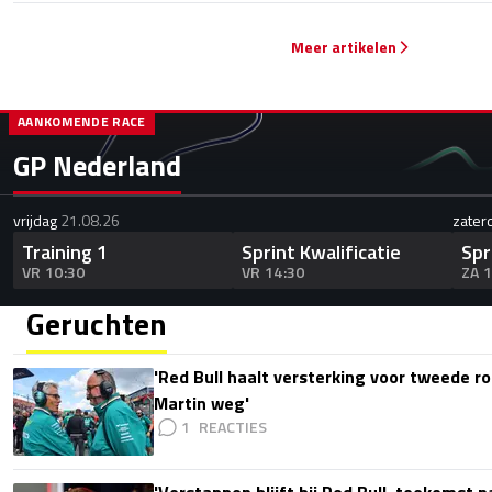
Meer artikelen
AANKOMENDE RACE
GP Nederland
vrijdag
21.08.26
zater
Training 1
Sprint Kwalificatie
Spr
VR 10:30
VR 14:30
ZA 
Geruchten
'Red Bull haalt versterking voor tweede ro
Martin weg'
1