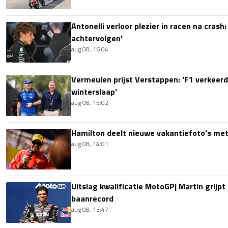
Antonelli verloor plezier in racen na crash
achtervolgen'
aug 08, 16:04
Vermeulen prijst Verstappen: 'F1 verkeerd
winterslaap'
aug 08, 15:02
Hamilton deelt nieuwe vakantiefoto's met
aug 08, 14:01
Uitslag kwalificatie MotoGP| Martin grijpt
baanrecord
aug 08, 13:47