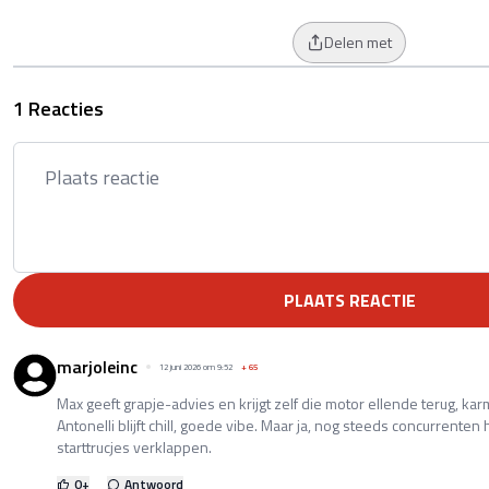
Delen met
1 Reacties
PLAATS REACTIE
marjoleinc
12 juni 2026 om 9:52
+
65
Max geeft grapje-advies en krijgt zelf die motor ellende terug, k
Antonelli blijft chill, goede vibe. Maar ja, nog steeds concurrenten
starttrucjes verklappen.
0
+
Antwoord