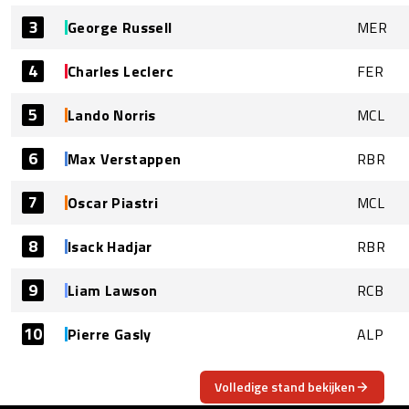
3
George Russell
MER
4
Charles Leclerc
FER
5
Lando Norris
MCL
6
Max Verstappen
RBR
7
Oscar Piastri
MCL
8
Isack Hadjar
RBR
9
Liam Lawson
RCB
10
Pierre Gasly
ALP
Volledige stand bekijken