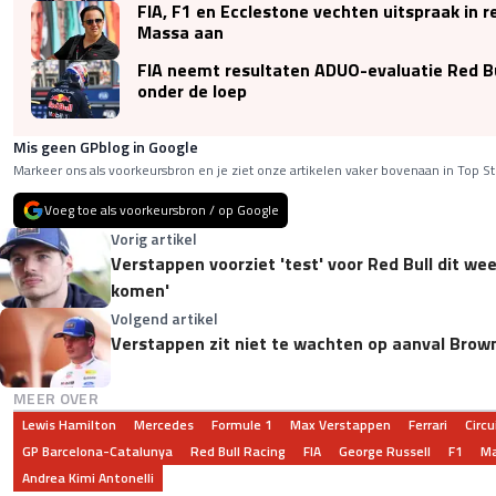
FIA, F1 en Ecclestone vechten uitspraak in 
Massa aan
FIA neemt resultaten ADUO-evaluatie Red B
onder de loep
Mis geen GPblog in Google
Markeer ons als voorkeursbron en je ziet onze artikelen vaker bovenaan in Top St
Voeg toe als voorkeursbron / op Google
Vorig artikel
Verstappen voorziet 'test' voor Red Bull dit we
komen'
Volgend artikel
Verstappen zit niet te wachten op aanval Brown
MEER OVER
Lewis Hamilton
Mercedes
Formule 1
Max Verstappen
Ferrari
Circ
GP Barcelona-Catalunya
Red Bull Racing
FIA
George Russell
F1
Ma
Andrea Kimi Antonelli