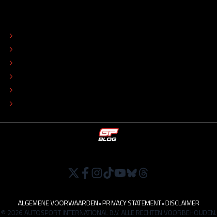
OVER
CONTACT
REDACTIONEEL STATUUT
COLOFON
ADVERTEREN
TIP DE REDACTIE
WERKEN BIJ
ALGEMENE VOORWAARDEN
•
PRIVACY STATEMENT
•
DISCLAIMER
© 2026 AUTOSPORT INTERNATIONAL B.V. ALLE RECHTEN VOORBEHOUDEN.