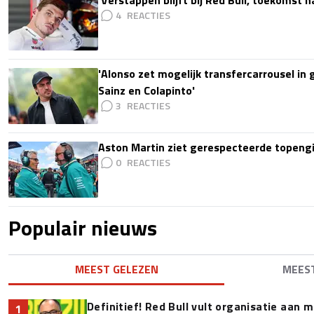
'Verstappen blijft bij Red Bull, toekomst 
4
'Alonso zet mogelijk transfercarrousel in
Sainz en Colapinto'
3
Aston Martin ziet gerespecteerde topengi
0
Populair nieuws
MEEST GELEZEN
MEES
Definitief! Red Bull vult organisatie aan
1