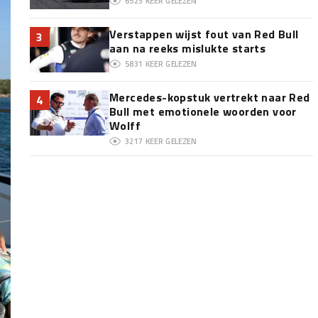
6523
KEER GELEZEN
Verstappen wijst fout van Red Bull
3
aan na reeks mislukte starts
5831
KEER GELEZEN
Mercedes-kopstuk vertrekt naar Red
4
Bull met emotionele woorden voor
Wolff
3217
KEER GELEZEN