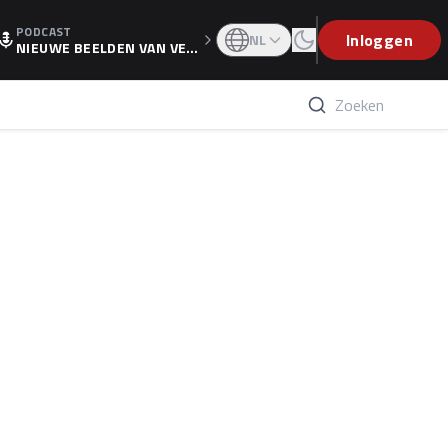
PODCAST
OGP
Inloggen
NL
NIEUWE BEELDEN VAN VER
STAPPEN EN WOLFF: 'WIE
WEET IS ER NU GETEKEND'