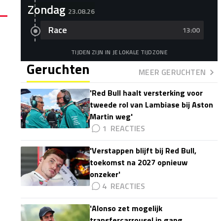
Zondag
23.08.26
Race
13:00
TIJDEN ZIJN IN JE LOKALE TIJDZONE
Geruchten
MEER GERUCHTEN
'Red Bull haalt versterking voor
tweede rol van Lambiase bij Aston
Martin weg'
1
'Verstappen blijft bij Red Bull,
toekomst na 2027 opnieuw
onzeker'
4
'Alonso zet mogelijk
transfercarrousel in gang,