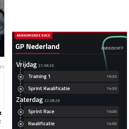
AANKOMENDE RACE
GP Nederland
OVERZICHT
Vrijdag
21.08.26
ES
Training 1
10:30
Sprint Kwalificatie
14:30
Zaterdag
22.08.26
Sprint Race
10:00
t
t
Kwalificatie
14:00