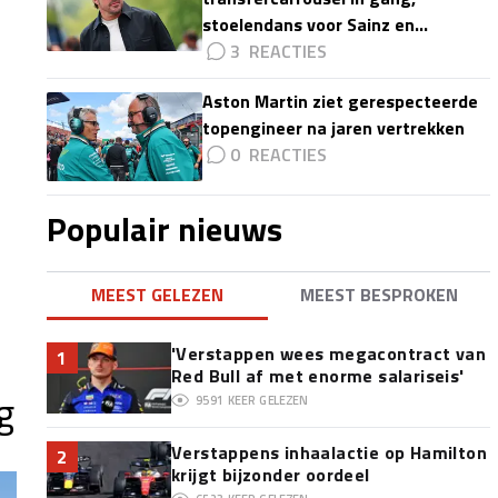
stoelendans voor Sainz en
Colapinto'
3
Aston Martin ziet gerespecteerde
topengineer na jaren vertrekken
0
Populair nieuws
MEEST GELEZEN
MEEST BESPROKEN
l
'Verstappen wees megacontract van
1
Red Bull af met enorme salariseis'
g
9591
KEER GELEZEN
Verstappens inhaalactie op Hamilton
2
krijgt bijzonder oordeel