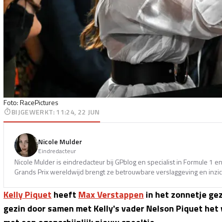
Foto: RacePictures
BIJGEWERKT
:
11:24, 22 JUN
Nicole Mulder
Eindredacteur
Nicole Mulder is eindredacteur bij GPblog en specialist in Formule 1 
Grands Prix wereldwijd brengt ze betrouwbare verslaggeving en inzich
Kelly Piquet
heeft
Max Verstappen
in het zonnetje ge
gezin door samen met Kelly's vader Nelson Piquet het