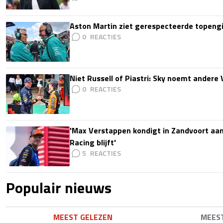
Aston Martin ziet gerespecteerde topengi
0
Niet Russell of Piastri: Sky noemt ander
0
'Max Verstappen kondigt in Zandvoort aan d
Racing blijft'
5
Populair nieuws
MEEST GELEZEN
MEES