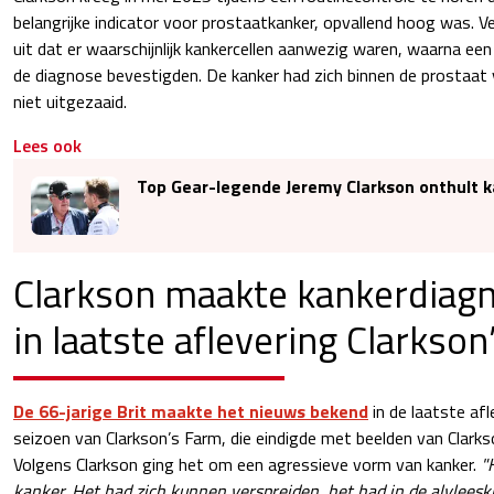
belangrijke indicator voor prostaatkanker, opvallend hoog was.
uit dat er waarschijnlijk kankercellen aanwezig waren, waarna ee
de diagnose bevestigden. De kanker had zich binnen de prostaat
niet uitgezaaid.
Lees ook
Top Gear-legende Jeremy Clarkson onthult 
Clarkson maakte kankerdiag
in laatste aflevering Clarkso
De 66-jarige Brit maakte het nieuws bekend
in de laatste afl
seizoen van Clarkson’s Farm, die eindigde met beelden van Clarkso
Volgens Clarkson ging het om een agressieve vorm van kanker.
"
kanker. Het had zich kunnen verspreiden, het had in de alvleesk