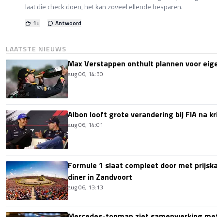
laat die check doen, het kan zoveel ellende besparen.
1
+
Antwoord
LAATSTE NIEUWS
Max Verstappen onthult plannen voor ei
aug 06, 14:30
Albon looft grote verandering bij FIA na k
aug 06, 14:01
Formule 1 slaat compleet door met prijska
diner in Zandvoort
aug 06, 13:13
Mercedes-topman ziet samenwerking met