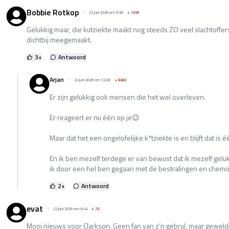
Bobbie Rotkop
22 juni 2026 om 9:56
+
1318
Gelukkig maar, die kutziekte maakt nog steeds ZO veel slachtoffers
dichtbij meegemaakt.
3
+
Antwoord
Arjan
22 juni 2026 om 12:00
+
8482
Er zijn gelukkig ook mensen die het wel overleven.
Er reageert er nu één op je😉
Maar dat het een ongelofelijke k*tziekte is en blijft dat is é
En ik ben mezelf terdege er van bewust dat ik mezelf gelu
ik door een hel ben gegaan met de bestralingen en chemo
2
+
Antwoord
evat
22 juni 2026 om 9:44
+
73
Mooi nieuws voor Clarkson. Geen fan van z’n gebrul, maar geweldig d