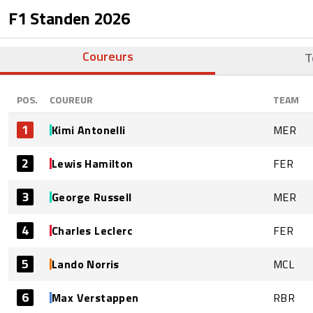
F1 Standen
2026
Coureurs
T
POS.
COUREUR
TEAM
1
Kimi Antonelli
MER
2
Lewis Hamilton
FER
3
George Russell
MER
4
Charles Leclerc
FER
5
Lando Norris
MCL
6
Max Verstappen
RBR