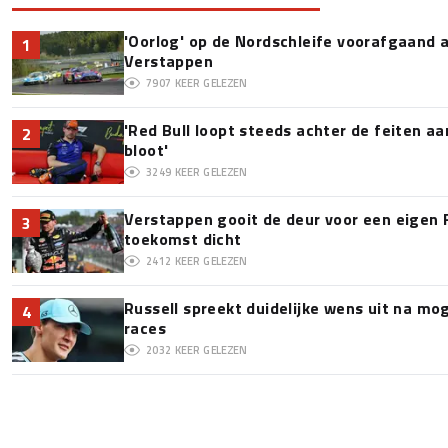
'Oorlog' op de Nordschleife voorafgaand
1
Verstappen
7907
KEER GELEZEN
'Red Bull loopt steeds achter de feiten a
2
bloot'
3249
KEER GELEZEN
Verstappen gooit de deur voor een eigen 
3
toekomst dicht
2412
KEER GELEZEN
Russell spreekt duidelijke wens uit na mo
4
races
2032
KEER GELEZEN