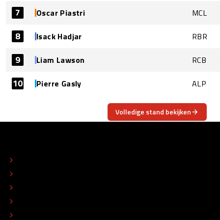
7
Oscar Piastri
MCL
8
Isack Hadjar
RBR
9
Liam Lawson
RCB
10
Pierre Gasly
ALP
Volledige stand bekijken
OVER
CONTACT
REDACTIONEEL STATUUT
COLOFON
ADVERTEREN
TIP DE REDACTIE