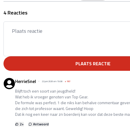
4 Reacties
PLAATS REACTIE
HerrieSnel
22 juni 2026 om 10:08
+
197
Blijft toch een soort van jeugdheld!
Wat heb ik vroeger genoten van Top Gear.
De formule was perfect. 1 die niks kan behalve commentaar geve
die zich tot professor waant. Geweldig! Hoop
Dat ik nog een keer naar zn boerderij kan voor dat deze beste ma
2
+
Antwoord