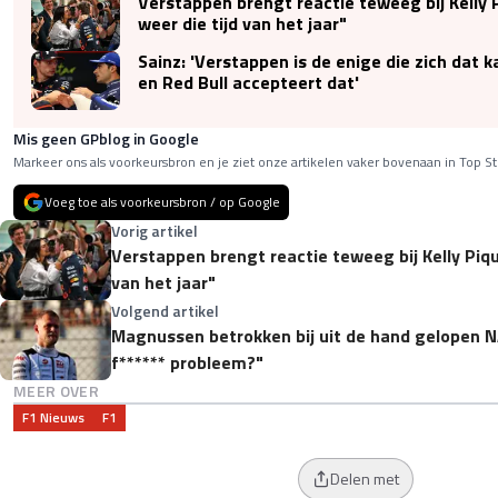
Verstappen brengt reactie teweeg bij Kelly P
weer die tijd van het jaar"
Sainz: 'Verstappen is de enige die zich dat 
en Red Bull accepteert dat'
Mis geen GPblog in Google
Markeer ons als voorkeursbron en je ziet onze artikelen vaker bovenaan in Top St
Voeg toe als voorkeursbron / op Google
Vorig artikel
Verstappen brengt reactie teweeg bij Kelly Pique
van het jaar"
Volgend artikel
Magnussen betrokken bij uit de hand gelopen N
f****** probleem?"
MEER OVER
F1 Nieuws
F1
Delen met