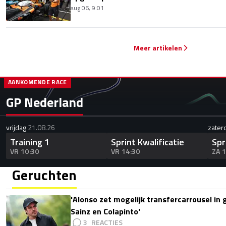
aug 06, 9:01
Meer artikelen
AANKOMENDE RACE
GP Nederland
vrijdag
21.08.26
zater
Training 1
Sprint Kwalificatie
Spr
VR 10:30
VR 14:30
ZA 
Geruchten
'Alonso zet mogelijk transfercarrousel in
Sainz en Colapinto'
3