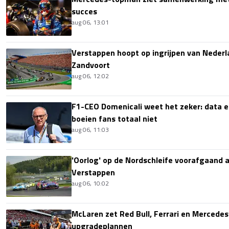
succes
aug 06, 13:01
Verstappen hoopt op ingrijpen van Nederl
Zandvoort
aug 06, 12:02
F1-CEO Domenicali weet het zeker: data e
boeien fans totaal niet
aug 06, 11:03
'Oorlog' op de Nordschleife voorafgaand
Verstappen
aug 06, 10:02
McLaren zet Red Bull, Ferrari en Mercede
upgradeplannen