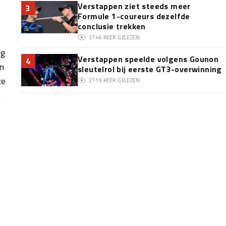
Verstappen ziet steeds meer
3
Formule 1-coureurs dezelfde
conclusie trekken
2746
KEER GELEZEN
ng
Verstappen speelde volgens Gounon
4
en
sleutelrol bij eerste GT3-overwinning
ze
2719
KEER GELEZEN
.