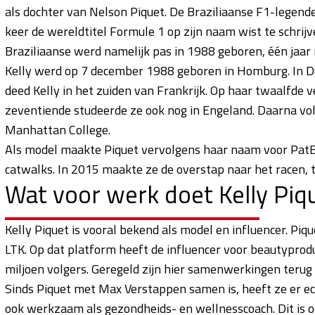
als dochter van Nelson Piquet. De Braziliaanse F1-legende 
keer de wereldtitel Formule 1 op zijn naam wist te schrijv
Braziliaanse werd namelijk pas in 1988 geboren, één jaar n
Kelly werd op 7 december 1988 geboren in Homburg. In Dui
deed Kelly in het zuiden van Frankrijk. Op haar twaalfde v
zeventiende studeerde ze ook nog in Engeland. Daarna v
Manhattan College.
Als model maakte Piquet vervolgens haar naam voor PatBO
catwalks. In 2015 maakte ze de overstap naar het racen, t
Wat voor werk doet Kelly Piq
Kelly Piquet is vooral bekend als model en influencer. P
LTK. Op dat platform heeft de influencer voor beautyprodu
miljoen volgers. Geregeld zijn hier samenwerkingen terug
Sinds Piquet met Max Verstappen samen is, heeft ze er ech
ook werkzaam als gezondheids- en wellnesscoach. Dit is oo