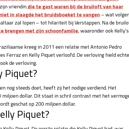
ijn vriendin
die te gast waren bij de bruiloft van haar
r niet in slaagde het bruidsboeket te vangen
– wat volge
altaar zal lopen – tot hilariteit bij Verstappen. Na de bruilo
e brengen met zijn schoonfamilie
, waaronder ook Kelly’s
Braziliaanse kreeg in 2011 een relatie met Antonio Pedro
Ferraz en Kelly Piquet verloofd. De verloving hield echt
ook de verloving.
y Piquet?
n nog steeds doet, heeft zij het nodige verdiend. Het
miljoen dollar. Dit staat in schril contrast met het vermog
rdt geschat op 200 miljoen dollar.
elly Piquet?
 Kelly Piquet. De eerste relatie die Kelly Piquet had, was