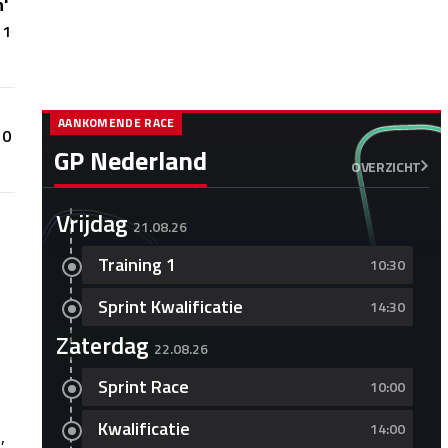
n'
1
AANKOMENDE RACE
0
GP Nederland
OVERZICHT
Vrijdag
21.08.26
Training 1
10:30
Sprint Kwalificatie
14:30
Zaterdag
22.08.26
Sprint Race
10:00
Kwalificatie
14:00
,