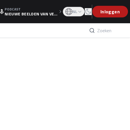
PODCAST
OGP
Inloggen
NL
NIEUWE BEELDEN VAN VER
STAPPEN EN WOLFF: 'WIE
WEET IS ER NU GETEKEND'