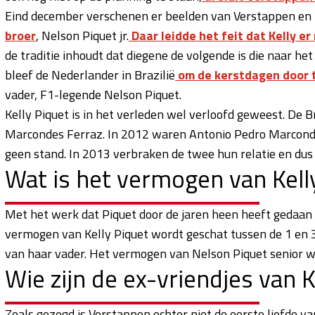
Eind december verschenen er beelden van Verstappen en z
broer
, Nelson Piquet jr.
Daar leidde het feit dat Kelly e
de traditie inhoudt dat diegene de volgende is die naar het 
bleef de Nederlander in Brazilië
om de kerstdagen door t
vader, F1-legende Nelson Piquet.
Kelly Piquet is in het verleden wel verloofd geweest. De 
Marcondes Ferraz. In 2012 waren Antonio Pedro Marcondes 
geen stand. In 2013 verbraken de twee hun relatie en dus 
Wat is het vermogen van Kell
Met het werk dat Piquet door de jaren heen heeft gedaan e
vermogen van Kelly Piquet wordt geschat tussen de 1 en 3 
van haar vader. Het vermogen van Nelson Piquet senior wo
Wie zijn de ex-vriendjes van K
Zoals gezegd is Verstappen echter niet de eerste liefde van