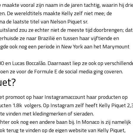
maakte vooral zijn naam in de jaren tachtig, waarin hij dri
en. De wereldtitels maakte Kelly zelf niet mee; de
a de laatste titel van Nelson Piquet sr.
tsland zou ze echter niet de meeste tijd doorbrengen; dat
erhuisde ze naar Brazilië en tussen haar vijftiende en
olgde ook nog een periode in New York aan het Marymount
 en Lucas Boccalão. Daarnaast liep ze ook op verschillend
oen ze voor de Formule E de social media ging coveren.
uet?
iquet promoot op haar Instagramaccount haar producten op
cten 1.8k volgers. Op Instagram zelf heeft Kelly Piquet 2,
 te vinden met kledingmerken of sieraden.
ter ook nog een andere baan bij. In Monaco is zij namelijk
k terug te vinden op de eigen website van Kelly Piquet,