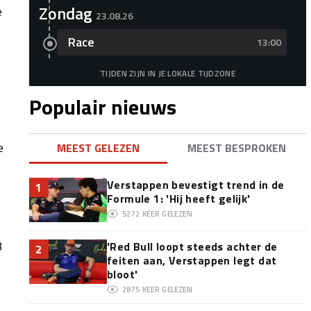
Zondag
e
23.08.26
Race
13:00
TIJDEN ZIJN IN JE LOKALE TIJDZONE
Populair nieuws
e
MEEST GELEZEN
MEEST BESPROKEN
Verstappen bevestigt trend in de
1
Formule 1: 'Hij heeft gelijk'
5272
KEER GELEZEN
3
'Red Bull loopt steeds achter de
2
feiten aan, Verstappen legt dat
bloot'
2875
KEER GELEZEN