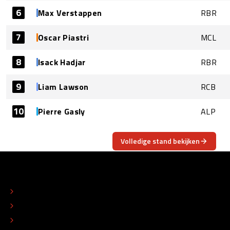
6
Max Verstappen
RBR
7
Oscar Piastri
MCL
8
Isack Hadjar
RBR
9
Liam Lawson
RCB
10
Pierre Gasly
ALP
Volledige stand bekijken
OVER
CONTACT
REDACTIONEEL STATUUT
COLOFON