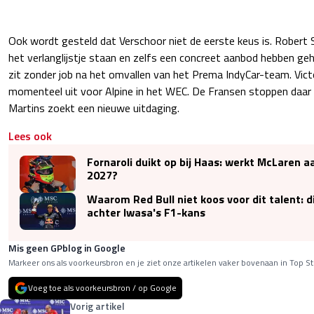
Ook wordt gesteld dat Verschoor niet de eerste keus is. Robe
het verlanglijstje staan en zelfs een concreet aanbod hebben geha
zit zonder job na het omvallen van het Prema IndyCar-team. Vic
momenteel uit voor Alpine in het WEC. De Fransen stoppen daar 
Martins zoekt een nieuwe uitdaging.
Lees ook
Fornaroli duikt op bij Haas: werkt McLaren a
2027?
Waarom Red Bull niet koos voor dit talent: di
achter Iwasa's F1-kans
Mis geen GPblog in Google
Markeer ons als voorkeursbron en je ziet onze artikelen vaker bovenaan in Top St
Voeg toe als voorkeursbron / op Google
Vorig artikel