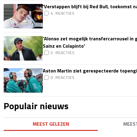
'Verstappen blijft bij Red Bull, toekomst 
4
'Alonso zet mogelijk transfercarrousel in
Sainz en Colapinto'
3
Aston Martin ziet gerespecteerde topengi
0
Populair nieuws
MEEST GELEZEN
MEES