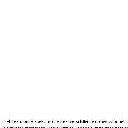
Het team onderzoekt momenteel verschillende opties voor het G
elektrische raceklasse. Daarbij lijkt de voorkeur uit te gaan naar 