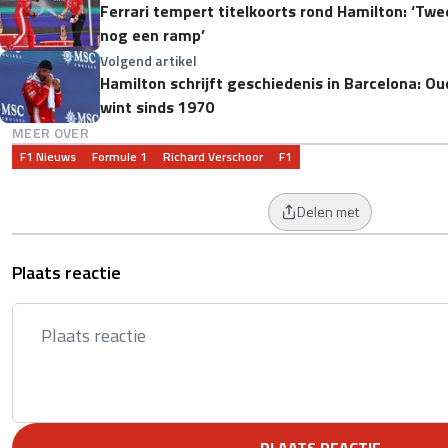
Ferrari tempert titelkoorts rond Hamilton: ‘Tw
nog een ramp’
Volgend artikel
Hamilton schrijft geschiedenis in Barcelona: Ou
wint sinds 1970
MEER OVER
F1 Nieuws
Formule 1
Richard Verschoor
F1
Delen met
Plaats reactie
PLAATS REACTIE