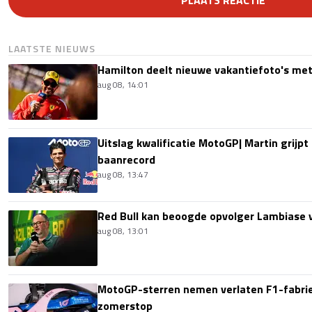
LAATSTE NIEUWS
Hamilton deelt nieuwe vakantiefoto's met
aug 08, 14:01
Uitslag kwalificatie MotoGP| Martin grijpt
baanrecord
aug 08, 13:47
Red Bull kan beoogde opvolger Lambiase v
aug 08, 13:01
MotoGP-sterren nemen verlaten F1-fabrie
zomerstop