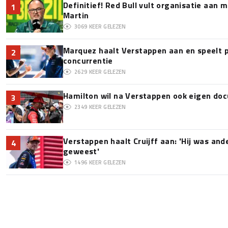
Definitief! Red Bull vult organisatie aan
1
Martin
3069
KEER GELEZEN
Marquez haalt Verstappen aan en speelt 
2
concurrentie
2629
KEER GELEZEN
Hamilton wil na Verstappen ook eigen d
3
2349
KEER GELEZEN
Verstappen haalt Cruijff aan: 'Hij was and
4
geweest'
1496
KEER GELEZEN