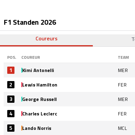
F1 Standen
2026
Coureurs
T
POS.
COUREUR
TEAM
1
Kimi Antonelli
MER
2
Lewis Hamilton
FER
3
George Russell
MER
4
Charles Leclerc
FER
5
Lando Norris
MCL