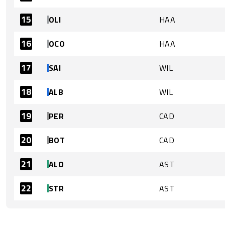
15
OLI
HAA
16
OCO
HAA
17
SAI
WIL
18
ALB
WIL
19
PER
CAD
20
BOT
CAD
21
ALO
AST
22
STR
AST