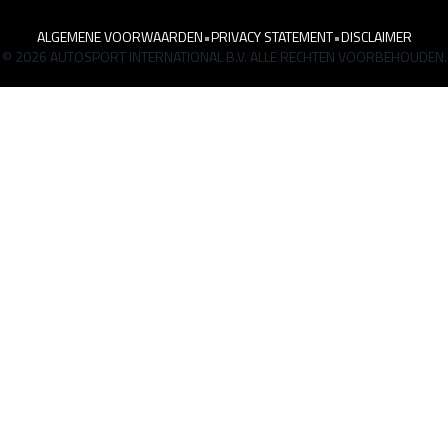
ALGEMENE VOORWAARDEN
•
PRIVACY STATEMENT
•
DISCLAIMER
© 2026 AUTOSPORT INTERNATIONAL B.V. ALLE RECHTEN VOORBEHOUDEN.