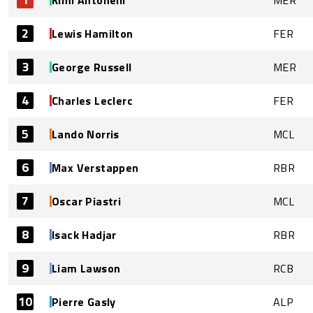
Kimi Antonelli
MER
2
Lewis Hamilton
FER
3
George Russell
MER
4
Charles Leclerc
FER
5
Lando Norris
MCL
6
Max Verstappen
RBR
7
Oscar Piastri
MCL
8
Isack Hadjar
RBR
9
Liam Lawson
RCB
10
Pierre Gasly
ALP