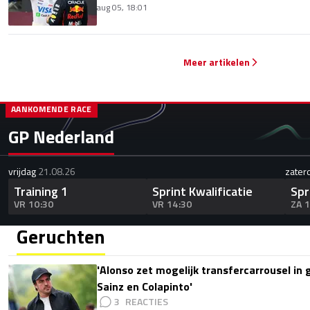
aug 05, 18:01
Meer artikelen
AANKOMENDE RACE
GP Nederland
vrijdag
21.08.26
zater
Training 1
Sprint Kwalificatie
Spr
VR 10:30
VR 14:30
ZA 
Geruchten
'Alonso zet mogelijk transfercarrousel in
Sainz en Colapinto'
3