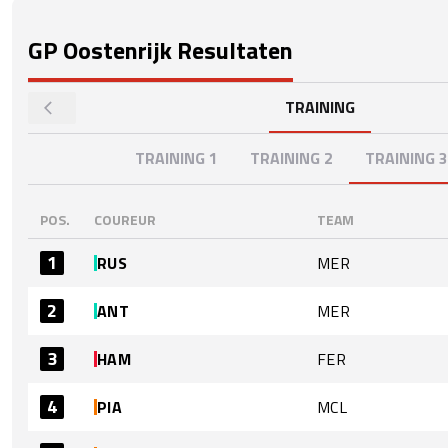
GP Oostenrijk
Resultaten
TRAINING
TRAINING 1
TRAINING 2
TRAINING 3
POS.
COUREUR
TEAM
1
RUS
MER
2
ANT
MER
3
HAM
FER
4
PIA
MCL