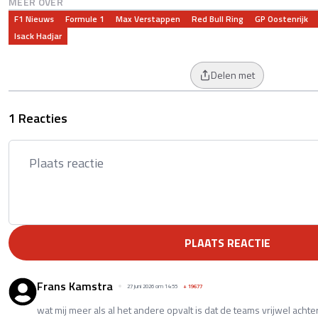
MEER OVER
F1 Nieuws
Formule 1
Max Verstappen
Red Bull Ring
GP Oostenrijk
Isack Hadjar
Delen met
1 Reacties
PLAATS REACTIE
Frans Kamstra
27 juni 2026 om 14:55
+
19677
wat mij meer als al het andere opvalt is dat de teams vrijwel achter