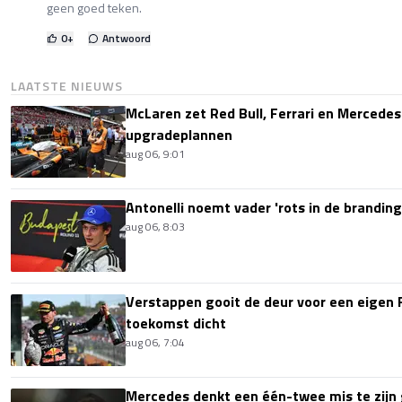
geen goed teken.
0
+
Antwoord
LAATSTE NIEUWS
McLaren zet Red Bull, Ferrari en Mercede
upgradeplannen
aug 06, 9:01
Antonelli noemt vader 'rots in de branding
aug 06, 8:03
Verstappen gooit de deur voor een eigen 
toekomst dicht
aug 06, 7:04
Mercedes denkt een één-twee mis te zijn 