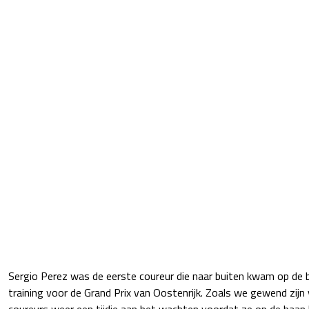
Sergio Perez was de eerste coureur die naar buiten kwam op de ba
training voor de Grand Prix van Oostenrijk. Zoals we gewend zij
coureurs weer een tijdje aan het wachten voordat ze op de baa