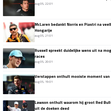
aug 05, 22:01
McLaren bedankt Norris en Piastri na vee
Hongarije
aug 05, 21:01
Russell spreekt duidelijke wens uit na mog
races
aug 05, 20:01
Verstappen onthult mooiste moment van 
aug 05, 19:01
Lawson onthult waarom hij groot Red Bull
uit de doeken deed