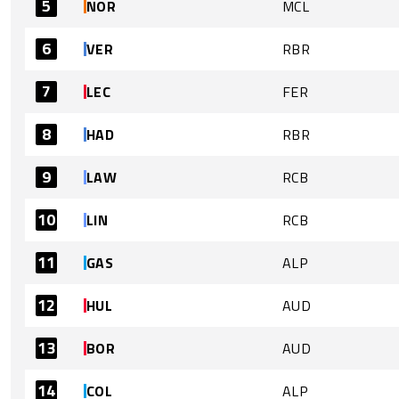
5
NOR
MCL
6
VER
RBR
7
LEC
FER
8
HAD
RBR
9
LAW
RCB
10
LIN
RCB
11
GAS
ALP
12
HUL
AUD
13
BOR
AUD
14
COL
ALP