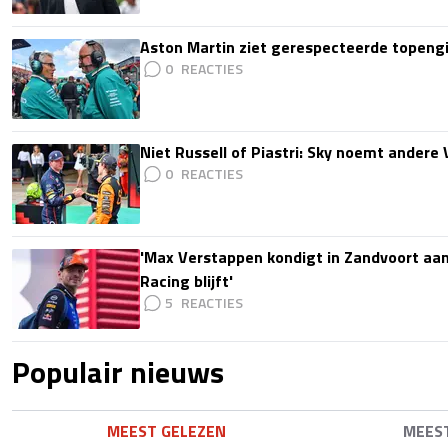
Aston Martin ziet gerespecteerde topengi
0
Niet Russell of Piastri: Sky noemt ander
0
'Max Verstappen kondigt in Zandvoort aan d
Racing blijft'
5
Populair nieuws
MEEST GELEZEN
MEES