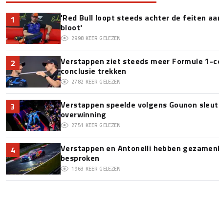
'Red Bull loopt steeds achter de feiten a
1
bloot'
2998
KEER GELEZEN
Verstappen ziet steeds meer Formule 1-c
2
conclusie trekken
2782
KEER GELEZEN
Verstappen speelde volgens Gounon sleute
3
overwinning
2751
KEER GELEZEN
Verstappen en Antonelli hebben gezamenli
4
besproken
1963
KEER GELEZEN