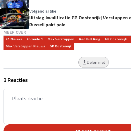
Volgend artikel
Uitslag kwalificatie GP Oostenrijk| Verstappen 
Russell pakt pole
MEER OVER
F1 Nieuws
Formule 1
Max Verstappen
Red Bull Ring
GP Oostenrijk
Max Verstappen Nieuws
GP Oostenrijk
Delen met
3 Reacties