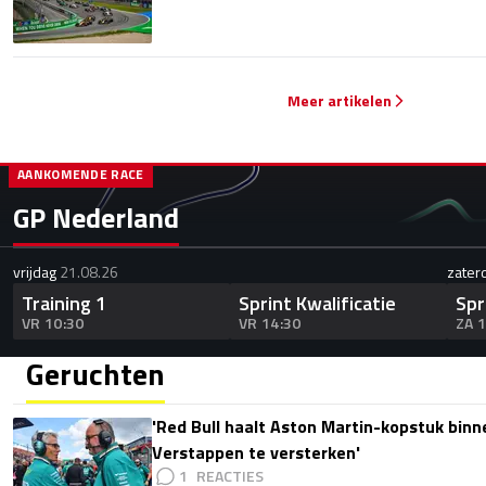
Meer artikelen
AANKOMENDE RACE
GP Nederland
vrijdag
21.08.26
zater
Training 1
Sprint Kwalificatie
Spr
VR 10:30
VR 14:30
ZA 
Geruchten
'Red Bull haalt Aston Martin-kopstuk bin
Verstappen te versterken'
1