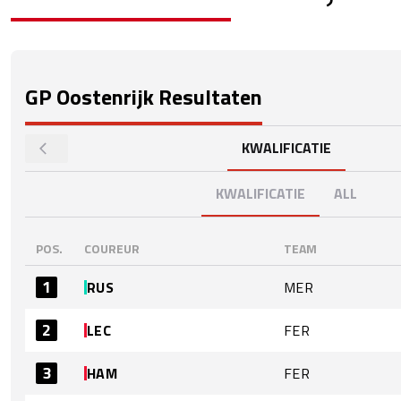
GP Oostenrijk
Resultaten
KWALIFICATIE
KWALIFICATIE
ALL
POS.
COUREUR
TEAM
1
RUS
MER
2
LEC
FER
3
HAM
FER