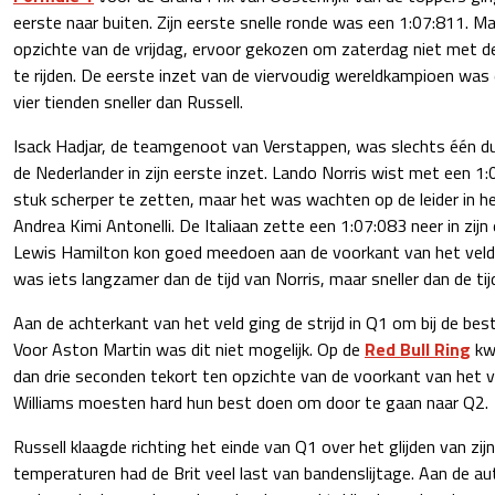
eerste naar buiten. Zijn eerste snelle ronde was een 1:07:811. M
opzichte van de vrijdag, ervoor gekozen om zaterdag niet met d
te rijden. De eerste inzet van de viervoudig wereldkampioen was
vier tienden sneller dan Russell.
Isack Hadjar, de teamgenoot van Verstappen, was slechts één d
de Nederlander in zijn eerste inzet. Lando Norris wist met een 1:
stuk scherper te zetten, maar het was wachten op de leider in 
Andrea Kimi Antonelli. De Italiaan zette een 1:07:083 neer in zijn
Lewis Hamilton kon goed meedoen aan de voorkant van het veld. 
was iets langzamer dan de tijd van Norris, maar sneller dan de ti
Aan de achterkant van het veld ging de strijd in Q1 om bij de beste
Voor Aston Martin was dit niet mogelijk. Op de
Red Bull Ring
kw
dan drie seconden tekort ten opzichte van de voorkant van het ve
Williams moesten hard hun best doen om door te gaan naar Q2.
Russell klaagde richting het einde van Q1 over het glijden van zi
temperaturen had de Brit veel last van bandenslijtage. Aan de a