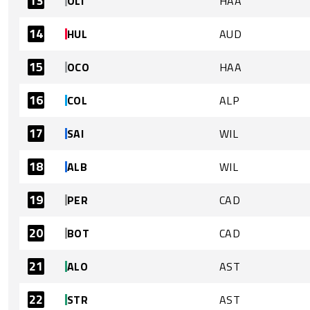
13
OLI
HAA
14
HUL
AUD
15
OCO
HAA
16
COL
ALP
17
SAI
WIL
18
ALB
WIL
19
PER
CAD
20
BOT
CAD
21
ALO
AST
22
STR
AST