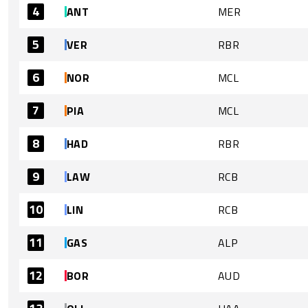
4
ANT
MER
5
VER
RBR
6
NOR
MCL
7
PIA
MCL
8
HAD
RBR
9
LAW
RCB
10
LIN
RCB
11
GAS
ALP
12
BOR
AUD