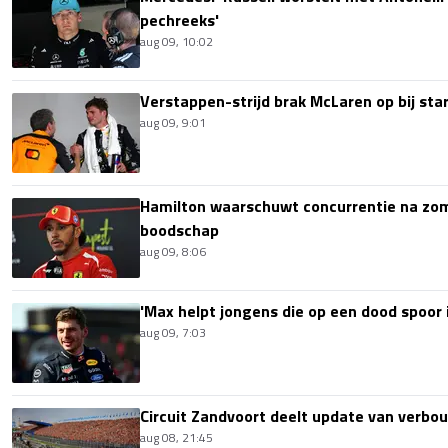
pechreeks'
aug 09, 10:02
Verstappen-strijd brak McLaren op bij sta
aug 09, 9:01
Hamilton waarschuwt concurrentie na zom
boodschap
aug 09, 8:06
'Max helpt jongens die op een dood spoor i
aug 09, 7:03
Circuit Zandvoort deelt update van verbo
aug 08, 21:45