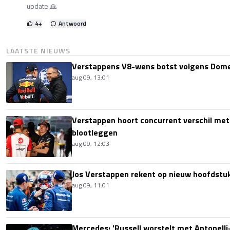
update 🙏
4
+
Antwoord
LAATSTE NIEUWS
Verstappens V8-wens botst volgens Domen
aug 09, 13:01
Verstappen hoort concurrent verschil met
blootleggen
aug 09, 12:03
Jos Verstappen rekent op nieuw hoofdstu
aug 09, 11:01
Mercedes: 'Russell worstelt met Antonelli-