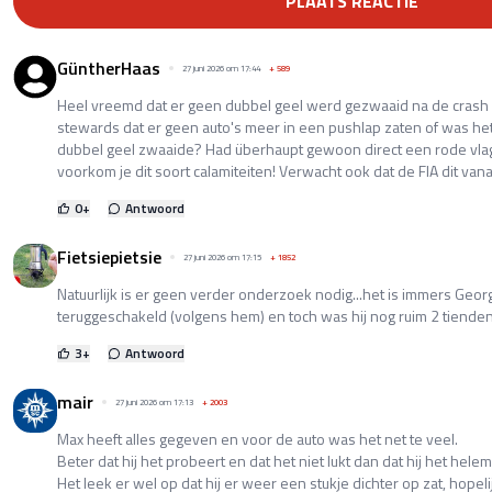
PLAATS REACTIE
GüntherHaas
27 juni 2026 om 17:44
+
589
Heel vreemd dat er geen dubbel geel werd gezwaaid na de crash 
stewards dat er geen auto's meer in een pushlap zaten of was het
dubbel geel zwaaide? Had überhaupt gewoon direct een rode vlag
voorkom je dit soort calamiteiten! Verwacht ook dat de FIA dit van
0
+
Antwoord
Fietsiepietsie
27 juni 2026 om 17:15
+
1852
Natuurlijk is er geen verder onderzoek nodig...het is immers Georgi
teruggeschakeld (volgens hem) en toch was hij nog ruim 2 tiende
3
+
Antwoord
mair
27 juni 2026 om 17:13
+
2003
Max heeft alles gegeven en voor de auto was het net te veel.
Beter dat hij het probeert en dat het niet lukt dan dat hij het helema
Het leek er wel op dat hij er weer een stukje dichter op zat, hopelij