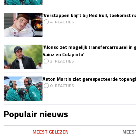
'Verstappen blijft bij Red Bull, toekomst 
4
'Alonso zet mogelijk transfercarrousel in
Sainz en Colapinto'
3
Aston Martin ziet gerespecteerde topengi
0
Populair nieuws
MEEST GELEZEN
MEES