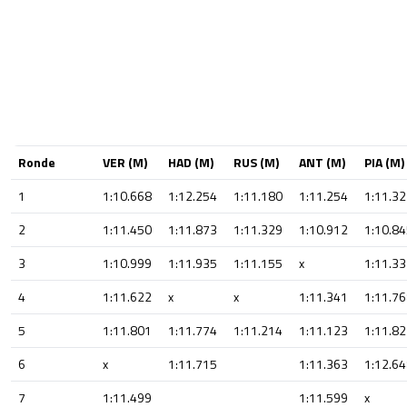
Ronde
VER (M)
HAD (M)
RUS (M)
ANT (M)
PIA (M)
1
1:10.668
1:12.254
1:11.180
1:11.254
1:11.3
2
1:11.450
1:11.873
1:11.329
1:10.912
1:10.8
3
1:10.999
1:11.935
1:11.155
x
1:11.3
4
1:11.622
x
x
1:11.341
1:11.7
5
1:11.801
1:11.774
1:11.214
1:11.123
1:11.8
6
x
1:11.715
1:11.363
1:12.6
7
1:11.499
1:11.599
x