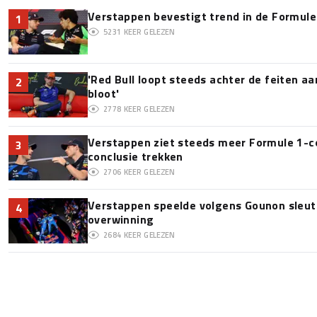
Verstappen bevestigt trend in de Formule 1:
1
5231
KEER GELEZEN
'Red Bull loopt steeds achter de feiten a
2
bloot'
2778
KEER GELEZEN
Verstappen ziet steeds meer Formule 1-c
3
conclusie trekken
2706
KEER GELEZEN
Verstappen speelde volgens Gounon sleute
4
overwinning
2684
KEER GELEZEN