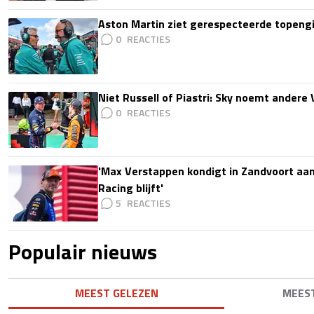
Aston Martin ziet gerespecteerde topengi
0
Niet Russell of Piastri: Sky noemt ander
0
'Max Verstappen kondigt in Zandvoort aan d
Racing blijft'
5
Populair nieuws
MEEST GELEZEN
MEES