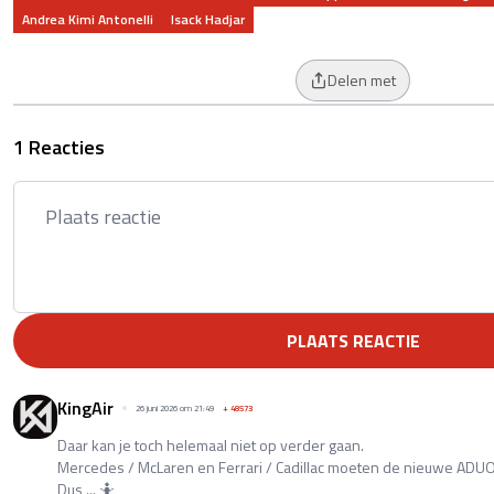
Andrea Kimi Antonelli
Isack Hadjar
Delen met
1 Reacties
PLAATS REACTIE
KingAir
26 juni 2026 om 21:49
+
48573
Daar kan je toch helemaal niet op verder gaan.
Mercedes / McLaren en Ferrari / Cadillac moeten de nieuwe ADUO 
Dus ... 🤷