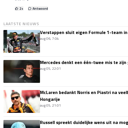
2
+
Antwoord
LAATSTE NIEUWS
Verstappen sluit eigen Formule 1-team in
aug 06, 7:04
Mercedes denkt een één-twee mis te zijn 
aug 05, 22:01
McLaren bedankt Norris en Piastri na vee
Hongarije
aug 05, 21:01
Russell spreekt duidelijke wens uit na mog