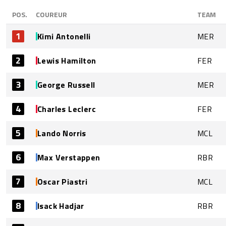
POS.
COUREUR
TEAM
1
Kimi Antonelli
MER
2
Lewis Hamilton
FER
3
George Russell
MER
4
Charles Leclerc
FER
5
Lando Norris
MCL
6
Max Verstappen
RBR
7
Oscar Piastri
MCL
8
Isack Hadjar
RBR