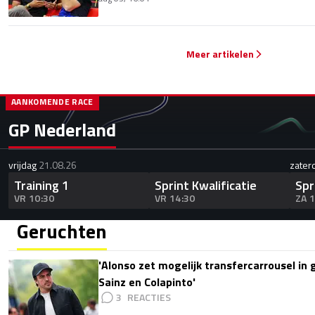
Meer artikelen
AANKOMENDE RACE
GP Nederland
vrijdag
21.08.26
zater
Training 1
Sprint Kwalificatie
Spr
VR 10:30
VR 14:30
ZA 
Geruchten
'Alonso zet mogelijk transfercarrousel in
Sainz en Colapinto'
3