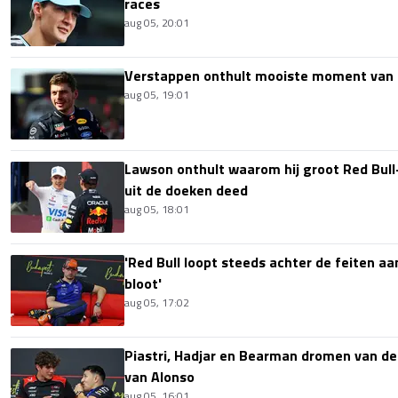
races
aug 05, 20:01
Verstappen onthult mooiste moment van 
aug 05, 19:01
Lawson onthult waarom hij groot Red Bull
uit de doeken deed
aug 05, 18:01
'Red Bull loopt steeds achter de feiten aa
bloot'
aug 05, 17:02
Piastri, Hadjar en Bearman dromen van de
van Alonso
aug 05, 16:01