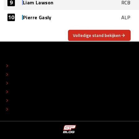
9
Liam Lawson
RCB
10
Pierre Gasly
ALP
Volledige stand bekijken
OVER
CONTACT
REDACTIONEEL STATUUT
COLOFON
ADVERTEREN
TIP DE REDACTIE
WERKEN BIJ