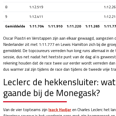
8
1:12.519
1:12.2
9
1:12.411
1:12.2
Gemiddelde
1:11.704
1:11.910
1:11.220
1:11.265
1:11.7
Oscar Piastri en Verstappen zijn aan elkaar gewaagd, aangezien d
Nederlander zit met 1:11.777 en Lewis Hamilton zich bij die gr
gemiddeld. De topcoureurs verreden hun long runs allemaal in de
sessie, dus net nadat het heetste punt van de dag al is geweest
rekening houden dat de race twee uur eerder wordt verreden dan
dus warmer zal zijn tijdens de race dan tijdens de tweede vrije tra
Leclerc de hekkensluiter: wat 
gaande bij de Monegask?
Van de vier topteams zijn
Isack Hadjar
en Charles Leclerc het l
Algerijnse coureur is het voorlopig eens met zijn teamgenoot en