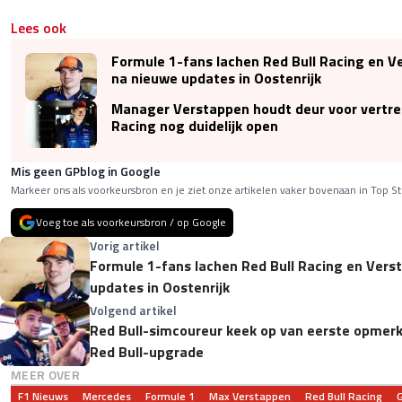
Lees ook
Formule 1-fans lachen Red Bull Racing en V
na nieuwe updates in Oostenrijk
Manager Verstappen houdt deur voor vertrek
Racing nog duidelijk open
Mis geen GPblog in Google
Markeer ons als voorkeursbron en je ziet onze artikelen vaker bovenaan in Top St
Voeg toe als voorkeursbron / op Google
Vorig artikel
Formule 1-fans lachen Red Bull Racing en Vers
updates in Oostenrijk
Volgend artikel
Red Bull-simcoureur keek op van eerste opmer
Red Bull-upgrade
MEER OVER
F1 Nieuws
Mercedes
Formule 1
Max Verstappen
Red Bull Racing
G