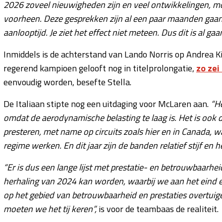
2026 zoveel nieuwigheden zijn en veel ontwikkelingen, 
voorheen. Deze gesprekken zijn al een paar maanden gaand
aanlooptijd. Je ziet het effect niet meteen. Dus dit is al ga
Inmiddels is de achterstand van Lando Norris op Andrea K
regerend kampioen gelooft nog in titelprolongatie,
zo zei
eenvoudig worden, besefte Stella.
De Italiaan stipte nog een uitdaging voor McLaren aan.
“He
omdat de aerodynamische belasting te laag is. Het is ook 
presteren, met name op circuits zoals hier en in Canada, wa
regime werken. En dit jaar zijn de banden relatief stijf en
“Er is dus een lange lijst met prestatie- en betrouwbaarhei
herhaling van 2024 kan worden, waarbij we aan het eind e
op het gebied van betrouwbaarheid en prestaties overtuige
moeten we het tij keren”,
is voor de teambaas de realiteit.