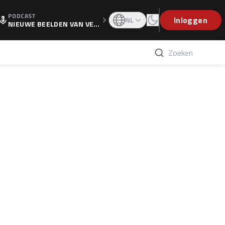
PODCAST
OGP
Inloggen
NL
NIEUWE BEELDEN VAN VER
STAPPEN EN WOLFF: 'WIE
WEET IS ER NU GETEKEND'