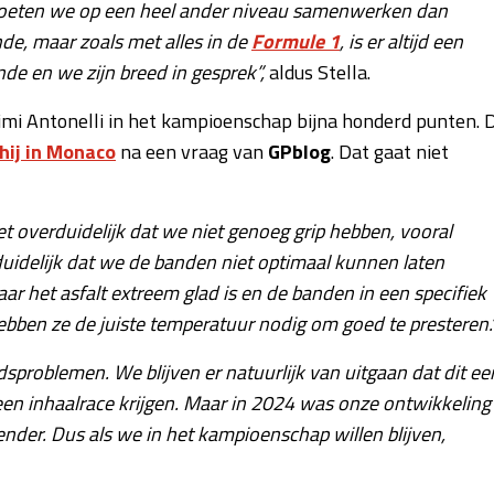
moeten we op een heel ander niveau samenwerken dan
e, maar zoals met alles in de
Formule 1
, is er altijd een
ande en we zijn breed in gesprek”,
aldus Stella.
imi Antonelli in het kampioenschap bijna honderd punten. 
 hij in Monaco
na een vraag van
GPblog
. Dat gaat niet
t overduidelijk dat we niet genoeg grip hebben, vooral
duidelijk dat we de banden niet optimaal kunnen laten
ar het asfalt extreem glad is en de banden in een specifiek
 hebben ze de juiste temperatuur nodig om goed te presteren.
dsproblemen. We blijven er natuurlijk van uitgaan dat dit ee
en inhaalrace krijgen. Maar in 2024 was onze ontwikkeling
nder. Dus als we in het kampioenschap willen blijven,