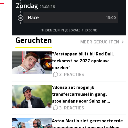
Zondag
23.08.26
Race
13:00
TIJDEN ZIJN IN JE LOKALE TIJDZONE
Geruchten
MEER GERUCHTEN
'Verstappen blijft bij Red Bull,
toekomst na 2027 opnieuw
onzeker'
3
'Alonso zet mogelijk
transfercarrousel in gang,
stoelendans voor Sainz en
Colapinto'
3
Aston Martin ziet gerespecteerde
topengineer na jaren vertrekken