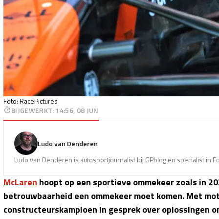
Foto: RacePictures
BIJGEWERKT
:
14:56, 08 JUN
Ludo van Denderen
Ludo van Denderen is autosportjournalist bij GPblog en specialist in 
McLaren
hoopt op een sportieve ommekeer zoals in 20
betrouwbaarheid een ommekeer moet komen. Met moto
constructeurskampioen in gesprek over oplossingen om