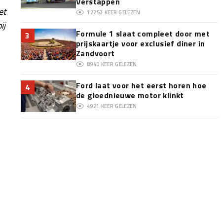
Verstappen
et
12252
KEER GELEZEN
ij
Formule 1 slaat compleet door met
3
prijskaartje voor exclusief diner in
Zandvoort
8940
KEER GELEZEN
Ford laat voor het eerst horen hoe
4
de gloednieuwe motor klinkt
4921
KEER GELEZEN