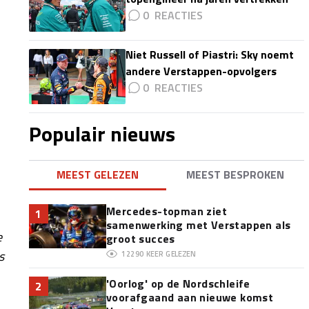
0
Niet Russell of Piastri: Sky noemt
andere Verstappen-opvolgers
0
Populair nieuws
MEEST GELEZEN
MEEST BESPROKEN
Mercedes-topman ziet
1
samenwerking met Verstappen als
e
groot succes
s
12290
KEER GELEZEN
'Oorlog' op de Nordschleife
2
voorafgaand aan nieuwe komst