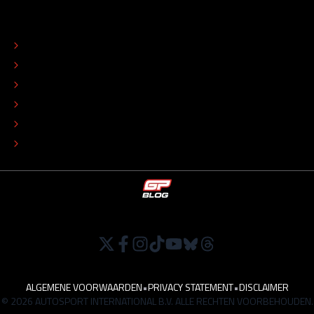
OVER
CONTACT
REDACTIONEEL STATUUT
COLOFON
ADVERTEREN
TIP DE REDACTIE
WERKEN BIJ
ALGEMENE VOORWAARDEN
•
PRIVACY STATEMENT
•
DISCLAIMER
© 2026 AUTOSPORT INTERNATIONAL B.V. ALLE RECHTEN VOORBEHOUDEN.