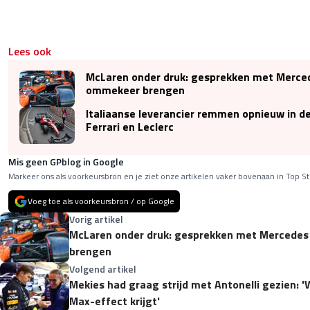
Lees ook
McLaren onder druk: gesprekken met Merc
ommekeer brengen
Italiaanse leverancier remmen opnieuw in de
Ferrari en Leclerc
Mis geen GPblog in Google
Markeer ons als voorkeursbron en je ziet onze artikelen vaker bovenaan in Top St
Voeg toe als voorkeursbron / op Google
Vorig artikel
McLaren onder druk: gesprekken met Merced
brengen
Volgend artikel
Mekies had graag strijd met Antonelli gezien: '
Max-effect krijgt'