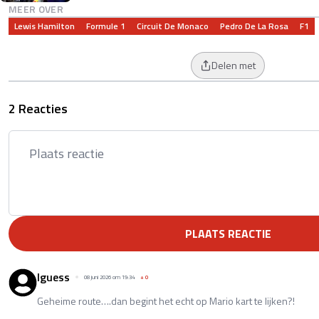
MEER OVER
Lewis Hamilton
Formule 1
Circuit De Monaco
Pedro De La Rosa
F1
Delen met
2 Reacties
PLAATS REACTIE
Iguess
08 juni 2026 om 19:34
+
0
Geheime route….dan begint het echt op Mario kart te lijken?!