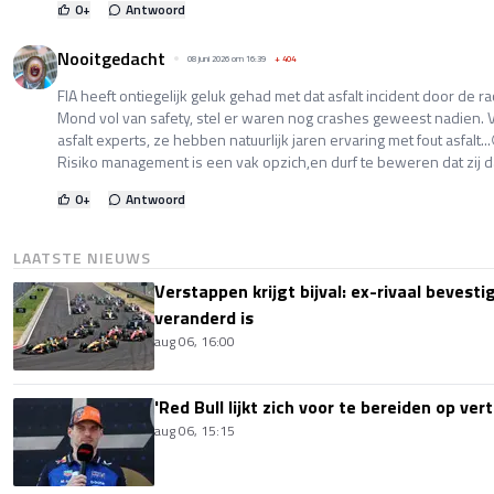
0
+
Antwoord
Nooitgedacht
08 juni 2026 om 16:39
+
404
FIA heeft ontiegelijk geluk gehad met dat asfalt incident door de ra
Mond vol van safety, stel er waren nog crashes geweest nadien. Ver
asfalt experts, ze hebben natuurlijk jaren ervaring met fout asfalt.
Risiko management is een vak opzich,en durf te beweren dat zij d
0
+
Antwoord
LAATSTE NIEUWS
Verstappen krijgt bijval: ex-rivaal bevest
veranderd is
aug 06, 16:00
'Red Bull lijkt zich voor te bereiden op ve
aug 06, 15:15