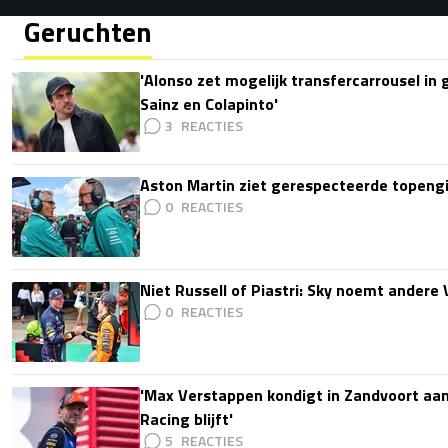
Geruchten
'Alonso zet mogelijk transfercarrousel in
Sainz en Colapinto'
3
Aston Martin ziet gerespecteerde topengi
0
Niet Russell of Piastri: Sky noemt ander
0
'Max Verstappen kondigt in Zandvoort aan d
Racing blijft'
5