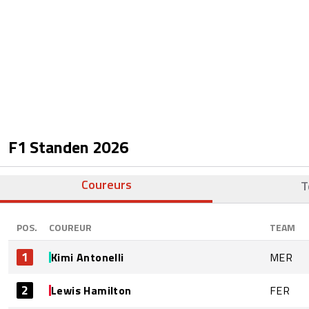
F1 Standen
2026
Coureurs
T
POS.
COUREUR
TEAM
1
Kimi Antonelli
MER
2
Lewis Hamilton
FER