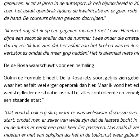
gebeuren. Ik zit al jaren in de autosport. Ik heb bijvoorbeeld in 
toen het asfalt openbrak tijdens de kwalificatie en er geen rode
de hand. De coureurs bleven gewoon doorrijden.”
“Ik weet nog dat ik op een gegeven moment met Lewis Hamilton s
bijna een seconde sneller dan de nummer twee onder die omstan
dat hij zei: ‘Ik kon zien dat het asfalt aan het breken was en ik
kerbstones omdat die meer grip hadden’. Het is allemaal niets ni
De de Rosa waarschuwt voor een herhaling
Ook in de Formule E heeft De la Rosa iets soortgelijks zien geb
waar het asfalt veel erger openbrak dan hier. Maar ik vond het e
wedstrijdleider de situatie inschatte, alles controleerde en verv
een staande start.”
“Dat vond ik ook erg slim, want er was weliswaar discussie over
start, omdat men er zeker van wilde zijn dat de laatste bocht in
hij de auto’s er eerst een paar keer liet passeren. Dus zoals ik ze
moeten er niet van opkijken als het in de toekomst weer gebeurt