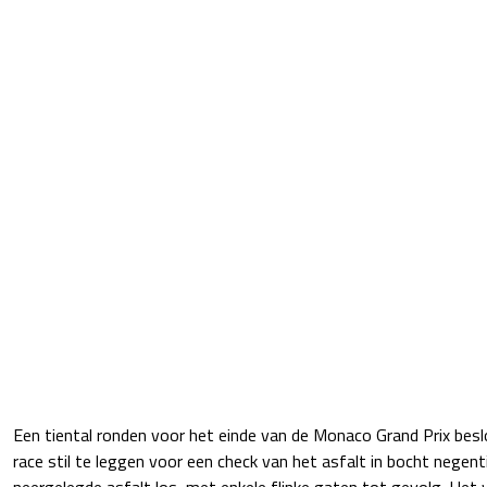
Een tiental ronden voor het einde van de Monaco Grand Prix beslo
race stil te leggen voor een check van het asfalt in bocht negenti
neergelegde asfalt los, met enkele flinke gaten tot gevolg. Het