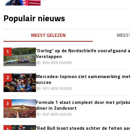
Populair nieuws
MEEST GELEZEN
MEES
'Oorlog' op de Nordschleife voorafgaand
1
Verstappen
9094
KEER GELEZEN
Mercedes-topman ziet samenwerking met 
2
succes
3813
KEER GELEZEN
Formule 1 slaat compleet door met prijska
3
diner in Zandvoort
3607
KEER GELEZEN
'Red Bull loopt steeds achter de feiten a
4