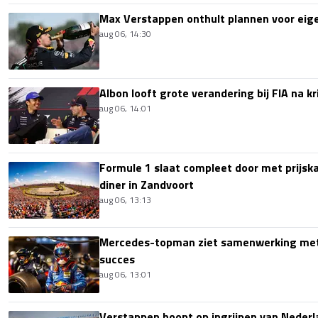
Max Verstappen onthult plannen voor ei
aug 06, 14:30
Albon looft grote verandering bij FIA na k
aug 06, 14:01
Formule 1 slaat compleet door met prijska
diner in Zandvoort
aug 06, 13:13
Mercedes-topman ziet samenwerking met
succes
aug 06, 13:01
Verstappen hoopt op ingrijpen van Nederl