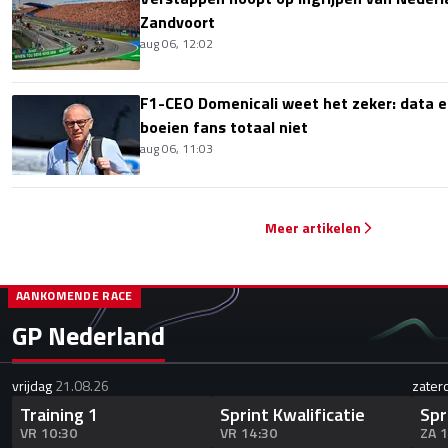
Zandvoort
aug 06, 12:02
F1-CEO Domenicali weet het zeker: data e
boeien fans totaal niet
aug 06, 11:03
Meer artikelen
AANKOMENDE RACE
GP Nederland
vrijdag
21.08.26
zater
Training 1
Sprint Kwalificatie
Spr
VR 10:30
VR 14:30
ZA 