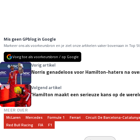
Mis geen GPblog in Google
Markeer ons als voorkeursbron en je ziet onze artikelen vaker bovenaan in Top St
Voeg toe als voorkeursbron / op Google
Vorig artikel
Norris genadeloos voor Hamilton-haters na ove
Volgend artikel
'Hamilton maakt een serieuze kans op de wereld
MEER OVER
McLaren
Mercedes
Formule 1
Ferrari
Circuit De Barcelona-Cataluny
Red Bull Racing
FIA
F1