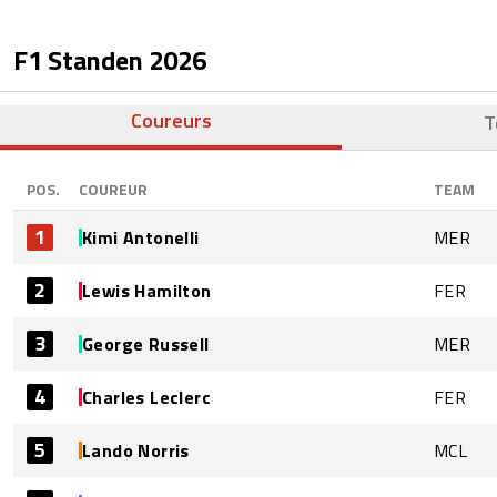
F1 Standen
2026
Coureurs
T
POS.
COUREUR
TEAM
1
Kimi Antonelli
MER
2
Lewis Hamilton
FER
3
George Russell
MER
4
Charles Leclerc
FER
5
Lando Norris
MCL