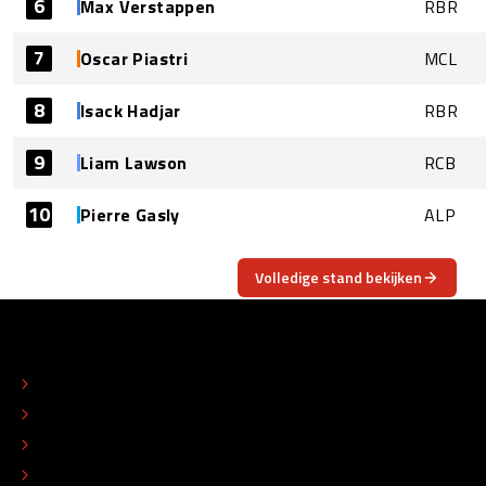
6
Max Verstappen
RBR
7
Oscar Piastri
MCL
8
Isack Hadjar
RBR
9
Liam Lawson
RCB
10
Pierre Gasly
ALP
Volledige stand bekijken
OVER
CONTACT
REDACTIONEEL STATUUT
COLOFON
ADVERTEREN