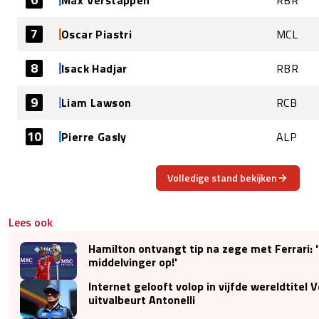
7
Oscar Piastri
MCL
8
Isack Hadjar
RBR
9
Liam Lawson
RCB
10
Pierre Gasly
ALP
Volledige stand bekijken
Lees ook
Hamilton ontvangt tip na zege met Ferrari: '
middelvinger op!'
Internet gelooft volop in vijfde wereldtitel
uitvalbeurt Antonelli