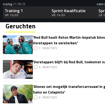
vrijdag
21.08.26
zater
Training 1
Sprint Kwalificatie
Spr
VR 10:30
VR 14:30
ZA 
Geruchten
'Red Bull haalt Aston Martin-kopstuk bin
Verstappen te versterken'
1
'Verstappen blijft bij Red Bull, toekomst 
4
'Alonso zet mogelijk transfercarrousel in
Sainz en Colapinto'
3