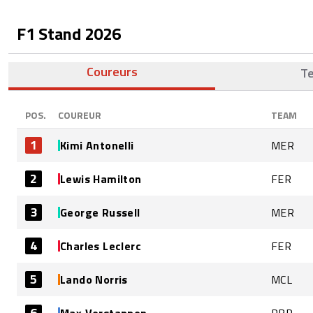
F1 Stand
2026
Coureurs
T
POS.
COUREUR
TEAM
1
Kimi Antonelli
MER
2
Lewis Hamilton
FER
3
George Russell
MER
4
Charles Leclerc
FER
5
Lando Norris
MCL
6
Max Verstappen
RBR