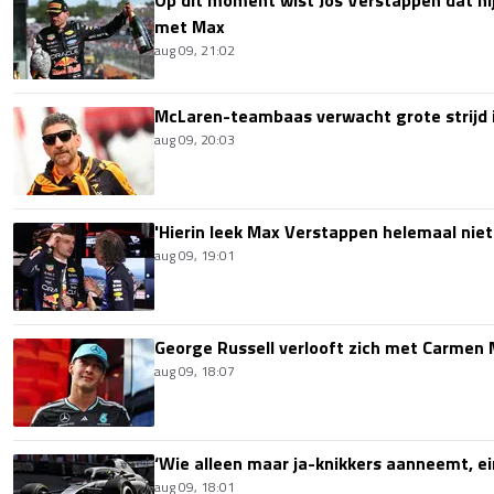
Op dit moment wist Jos Verstappen dat hi
met Max
aug 09, 21:02
McLaren-teambaas verwacht grote strijd 
aug 09, 20:03
'Hierin leek Max Verstappen helemaal niet
aug 09, 19:01
George Russell verlooft zich met Carmen
aug 09, 18:07
‘Wie alleen maar ja-knikkers aanneemt, ei
aug 09, 18:01