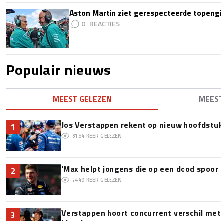
Aston Martin ziet gerespecteerde topengi
0
Populair nieuws
MEEST GELEZEN
MEES
Jos Verstappen rekent op nieuw hoofdstu
1
8154
KEER GELEZEN
'Max helpt jongens die op een dood spoor 
2
2449
KEER GELEZEN
Verstappen hoort concurrent verschil met
3