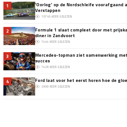
'Oorlog' op de Nordschleife voorafgaand
1
Verstappen
10745
KEER GELEZEN
Formule 1 slaat compleet door met prijska
2
diner in Zandvoort
7444
KEER GELEZEN
Mercedes-topman ziet samenwerking met 
3
succes
7428
KEER GELEZEN
Ford laat voor het eerst horen hoe de glo
4
2900
KEER GELEZEN