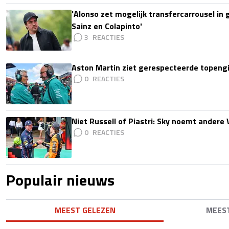
'Alonso zet mogelijk transfercarrousel in
Sainz en Colapinto'
3
Aston Martin ziet gerespecteerde topengi
0
Niet Russell of Piastri: Sky noemt ander
0
Populair nieuws
MEEST GELEZEN
MEES