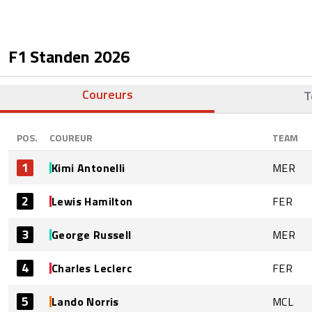
F1 Standen
2026
Coureurs
T
POS.
COUREUR
TEAM
1
Kimi Antonelli
MER
2
Lewis Hamilton
FER
3
George Russell
MER
4
Charles Leclerc
FER
5
Lando Norris
MCL