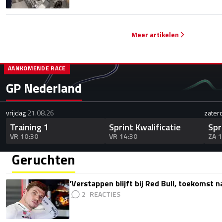
Meer artikelen
AANKOMENDE RACE
GP Nederland
vrijdag
21.08.26
zater
Training 1
Sprint Kwalificatie
Spr
VR 10:30
VR 14:30
ZA 
Geruchten
'Verstappen blijft bij Red Bull, toekomst 
2