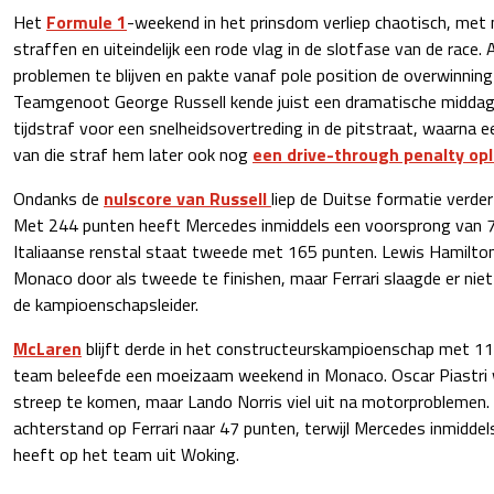
Het
Formule 1
-weekend in het prinsdom verliep chaotisch, met m
straffen en uiteindelijk een rode vlag in de slotfase van de race. A
problemen te blijven en pakte vanaf pole position de overwinnin
Teamgenoot George Russell kende juist een dramatische middag.
tijdstraf voor een snelheidsovertreding in de pitstraat, waarna e
van die straf hem later ook nog
een drive-through penalty op
Ondanks de
nulscore van Russell
liep de Duitse formatie verder
Met 244 punten heeft Mercedes inmiddels een voorsprong van 
Italiaanse renstal staat tweede met 165 punten. Lewis Hamilton
Monaco door als tweede te finishen, maar Ferrari slaagde er niet
de kampioenschapsleider.
McLaren
blijft derde in het constructeurskampioenschap met 1
team beleefde een moeizaam weekend in Monaco. Oscar Piastri w
streep te komen, maar Lando Norris viel uit na motorproblemen.
achterstand op Ferrari naar 47 punten, terwijl Mercedes inmidd
heeft op het team uit Woking.