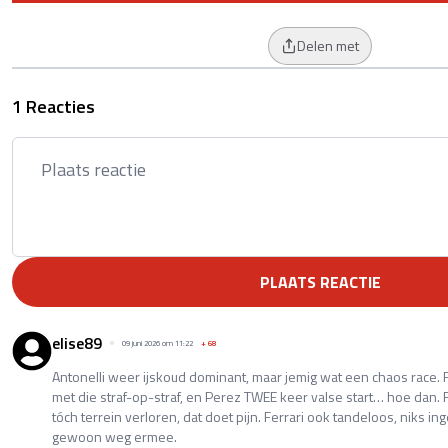
Delen met
1 Reacties
PLAATS REACTIE
elise89
09 juni 2026 om 11:22
+
68
Antonelli weer ijskoud dominant, maar jemig wat een chaos race. 
met die straf-op-straf, en Perez TWEE keer valse start… hoe dan.
tóch terrein verloren, dat doet pijn. Ferrari ook tandeloos, niks 
gewoon weg ermee.