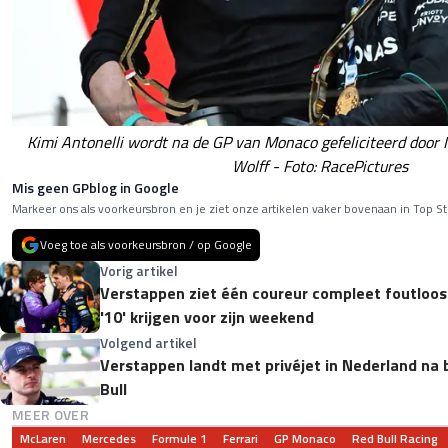
Kimi Antonelli wordt na de GP van Monaco gefeliciteerd doo
Wolff - Foto: RacePictures
Mis geen GPblog in Google
Markeer ons als voorkeursbron en je ziet onze artikelen vaker bovenaan in Top St
Voeg toe als voorkeursbron / op Google
Vorig artikel
Verstappen ziet één coureur compleet foutloos
'10' krijgen voor zijn weekend
Volgend artikel
Verstappen landt met privéjet in Nederland na
Bull
MEER OVER
McLaren
Mercedes
Formule 1
Ferrari
GP Monaco
Red Bull Racing