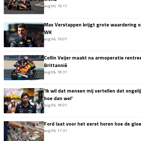
aug 06, 19:11
Max Verstappen krijgt grote waardering 
WK
aug 06, 19:01
Collin Veijer maakt na armoperatie rentre
Brittannië
aug 06, 18:31
'Ik wil dat mensen mij vertellen dat ongel
hoe dan wel'
aug 06, 18:01
Ford laat voor het eerst horen hoe de glo
aug 06, 17:31