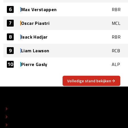
6
Max Verstappen
RBR
7
Oscar Piastri
MCL
8
Isack Hadjar
RBR
9
Liam Lawson
RCB
10
Pierre Gasly
ALP
Volledige stand bekijken
OVER
CONTACT
REDACTIONEEL STATUUT
COLOFON