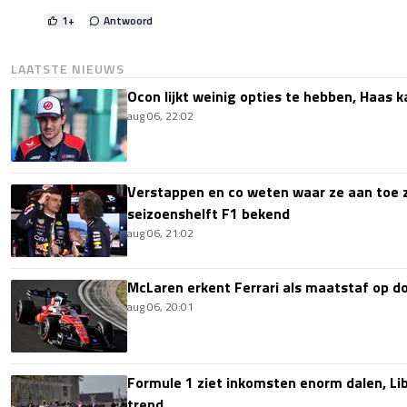
1
+
Antwoord
LAATSTE NIEUWS
Ocon lijkt weinig opties te hebben, Haas k
aug 06, 22:02
Verstappen en co weten waar ze aan toe z
seizoenshelft F1 bekend
aug 06, 21:02
McLaren erkent Ferrari als maatstaf op 
aug 06, 20:01
Formule 1 ziet inkomsten enorm dalen, Lib
trend