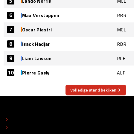
5
Lando Norris
MCL
6
Max Verstappen
RBR
7
Oscar Piastri
MCL
8
Isack Hadjar
RBR
9
Liam Lawson
RCB
10
Pierre Gasly
ALP
Volledige stand bekijken
OVER
CONTACT
REDACTIONEEL STATUUT