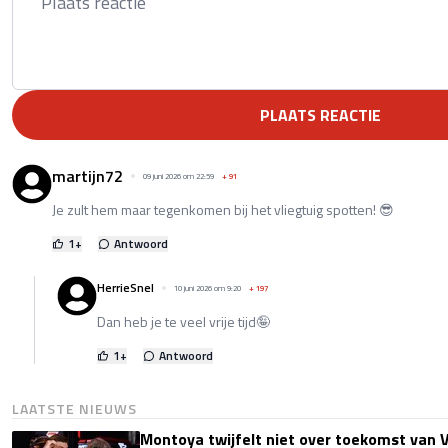
PLAATS REACTIE
martijn72
09 juni 2026 om 22:59
+
91
Je zult hem maar tegenkomen bij het vliegtuig spotten! 😎
1
+
Antwoord
HerrieSnel
10 juni 2026 om 9:20
+
197
Dan heb je te veel vrije tijd🤪
1
+
Antwoord
LAATSTE NIEUWS
Montoya twijfelt niet over toekomst van V