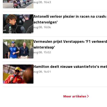
aug 08, 16:43
Antonelli verloor plezier in racen na crash
achtervolgen'
aug 08, 16:04
Vermeulen prijst Verstappen: 'F1 verkeerd
winterslaap'
aug 08, 15:02
Hamilton deelt nieuwe vakantiefoto's met
aug 08, 14:01
Meer artikelen