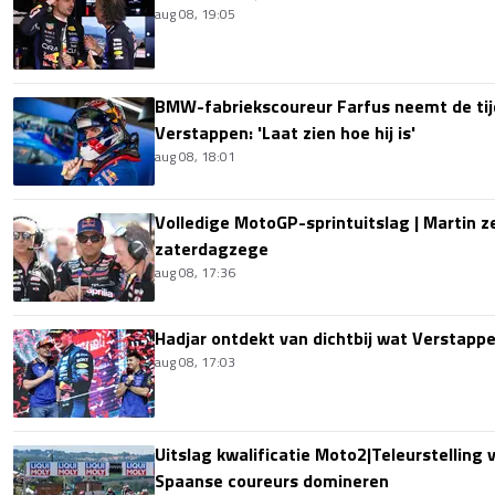
aug 08, 19:05
BMW-fabriekscoureur Farfus neemt de tijd
Verstappen: 'Laat zien hoe hij is'
aug 08, 18:01
Volledige MotoGP-sprintuitslag | Martin z
zaterdagzege
aug 08, 17:36
Hadjar ontdekt van dichtbij wat Verstapp
aug 08, 17:03
Uitslag kwalificatie Moto2|Teleurstelling 
Spaanse coureurs domineren