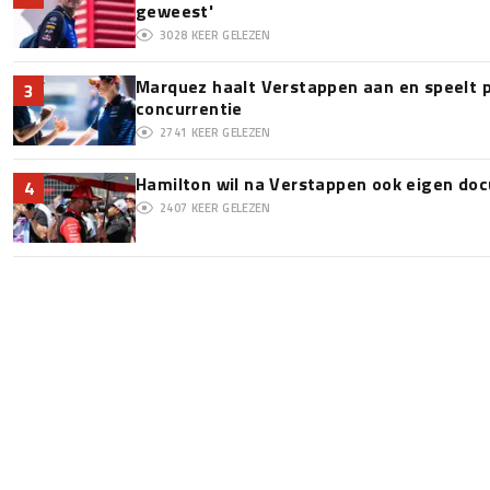
geweest'
3028
KEER GELEZEN
Marquez haalt Verstappen aan en speelt 
3
concurrentie
2741
KEER GELEZEN
Hamilton wil na Verstappen ook eigen d
4
2407
KEER GELEZEN