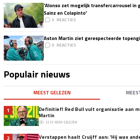
'Alonso zet mogelijk transfercarrousel in
Sainz en Colapinto'
3
Aston Martin ziet gerespecteerde topengi
0
Populair nieuws
MEEST GELEZEN
MEES
Definitief! Red Bull vult organisatie aan
1
Martin
3223
KEER GELEZEN
Verstappen haalt Cruijff aan: 'Hij was and
2