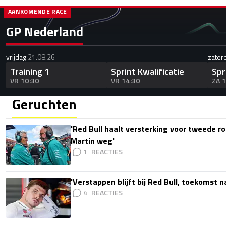
AANKOMENDE RACE
GP Nederland
vrijdag
21.08.26
zater
Training 1
Sprint Kwalificatie
Spr
VR 10:30
VR 14:30
ZA 
Geruchten
'Red Bull haalt versterking voor tweede ro
Martin weg'
1
'Verstappen blijft bij Red Bull, toekomst 
4