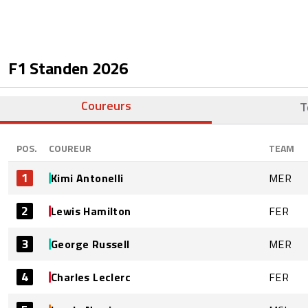
F1 Standen
2026
Coureurs
T
POS.
COUREUR
TEAM
1
Kimi Antonelli
MER
2
Lewis Hamilton
FER
3
George Russell
MER
4
Charles Leclerc
FER