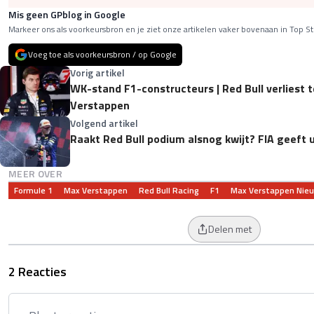
Mis geen GPblog in Google
Markeer ons als voorkeursbron en je ziet onze artikelen vaker bovenaan in Top St
Voeg toe als voorkeursbron / op Google
Vorig artikel
WK-stand F1-constructeurs | Red Bull verliest 
Verstappen
Volgend artikel
Raakt Red Bull podium alsnog kwijt? FIA geeft 
MEER OVER
Formule 1
Max Verstappen
Red Bull Racing
F1
Max Verstappen Nie
Delen met
2 Reacties