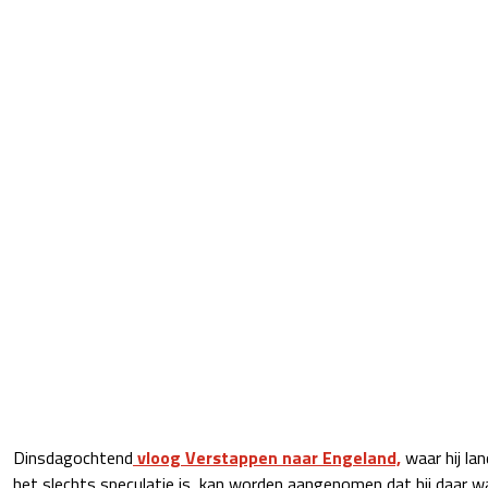
Dinsdagochtend
vloog Verstappen naar Engeland,
waar hij la
het slechts speculatie is, kan worden aangenomen dat hij daar 