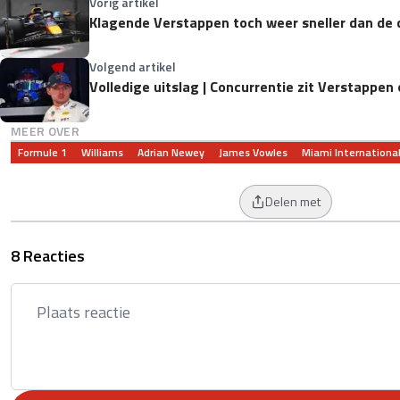
Vorig artikel
Klagende Verstappen toch weer sneller dan de 
Volgend artikel
Volledige uitslag | Concurrentie zit Verstappen 
MEER OVER
Formule 1
Williams
Adrian Newey
James Vowles
Miami Internationa
Delen met
8 Reacties