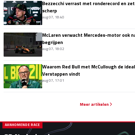
Bezzecchi verrast met ronderecord en zet t
scherp
aug 07, 18:40
McLaren verwacht Mercedes-motor ook na 
begrijpen
aug 07, 18:02
Waarom Red Bull met McCullough de idea
Verstappen vindt
aug 07, 17:01
Meer artikelen
AANKOMENDE RACE