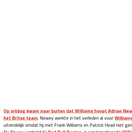
Op vrijdag kwam naar buiten dat Williams hoopt Adrian New
het Britse team
. Newey werkte in het verleden al voor
William
uiteindelijk omdat hij met Frank Williams en Patrick Head niet g
Nu Newey vertrekt bij
Red Bull Racing
, is een terugkeer bij
Will