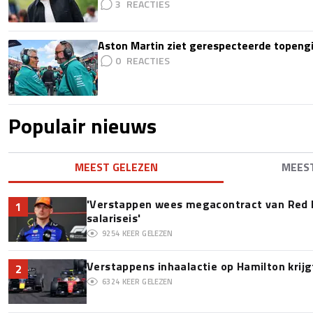
3
Aston Martin ziet gerespecteerde topengi
0
Populair nieuws
MEEST GELEZEN
MEES
'Verstappen wees megacontract van Red 
1
salariseis'
9254
KEER GELEZEN
Verstappens inhaalactie op Hamilton krijg
2
6324
KEER GELEZEN