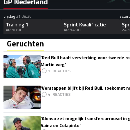
GP Nederland
vrijdag
21.08.26
zater
Training 1
Sprint Kwalificatie
Spr
VR 10:30
VR 14:30
ZA 
Geruchten
'Red Bull haalt versterking voor tweede ro
Martin weg'
1
'Verstappen blijft bij Red Bull, toekomst 
4
'Alonso zet mogelijk transfercarrousel in
Sainz en Colapinto'