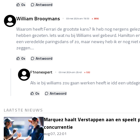
0
+
Antwoord
William Brooymans
03 mei 2024 om 19:53
+
3856
Waarom heeft Ferrari de grootste kans? Ik heb nog nergens geleze
hebben gezeten. Iets wat nu bij Williams wel gebeurd. Hamilton 
een veredelde paringsdans of zo, maar newey heb ik er nog niet 
zeggen....
0
+
Antwoord
F1nonexpert
03 mei 2024 om 20:43
+
532
Als ie bij williams zou gaan werken heeft ie idd een uitdagi
0
+
Antwoord
LAATSTE NIEUWS
Marquez haalt Verstappen aan en speelt 
concurrentie
aug 07, 22:01