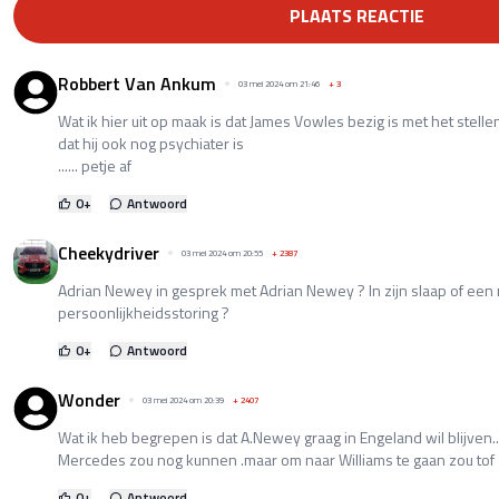
PLAATS REACTIE
Robbert Van Ankum
03 mei 2024 om 21:46
+
3
Wat ik hier uit op maak is dat James Vowles bezig is met het stell
dat hij ook nog psychiater is
...... petje af
0
+
Antwoord
Cheekydriver
03 mei 2024 om 20:55
+
2387
Adrian Newey in gesprek met Adrian Newey ? In zijn slaap of ee
persoonlijkheidsstoring ?
0
+
Antwoord
Wonder
03 mei 2024 om 20:39
+
2407
Wat ik heb begrepen is dat A.Newey graag in Engeland wil blijven...da
Mercedes zou nog kunnen .maar om naar Williams te gaan zou tof zi
0
+
Antwoord