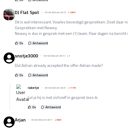
DJ Flat Spot
03 mei 2024 om 20:15
+
22841
Dit is wel interessant. Vowles bevestigd gesprekken. Doet daar niet
Gesprekken met Newey.
Newey is dus in gesprek met een (1) team. Paar dagen na bericht 
0
+
Antwoord
snotje3000
03 mei 2024 om 20:13
+
1
Did Adrian already accepted the offer Adrian made?
0
+
Antwoord
raketje
03 mei 2024 om 20:31
+
11778
Lol ja hij is met zichzelf in gesprek lees ik.
0
+
Antwoord
Arjan
03 mei 2024 om 20:11
+
8500