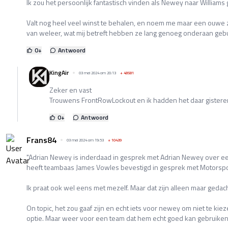
Ik zou het persoonlijk fantastisch vinden als Newey naar Williams 
Valt nog heel veel winst te behalen, en noem me maar een ouwe z
van weleer, wat mij betreft hebben ze lang genoeg onderaan geb
0
+
Antwoord
KingAir
03 mei 2024 om 20:13
+
48581
Zeker en vast
Trouwens FrontRowLockout en ik hadden het daar gisteren 
0
+
Antwoord
Frans84
03 mei 2024 om 19:53
+
10439
"Adrian Newey is inderdaad in gesprek met Adrian Newey over 
heeft teambaas James Vowles bevestigd in gesprek met Motorspo
Ik praat ook wel eens met mezelf. Maar dat zijn alleen maar gedac
On topic, het zou gaaf zijn en echt iets voor newey om niet te kie
optie. Maar weer voor een team dat hem echt goed kan gebruiken