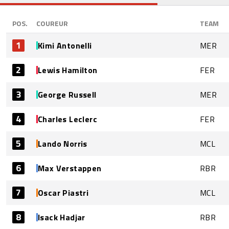
POS.
COUREUR
TEAM
1
Kimi Antonelli
MER
2
Lewis Hamilton
FER
3
George Russell
MER
4
Charles Leclerc
FER
5
Lando Norris
MCL
6
Max Verstappen
RBR
7
Oscar Piastri
MCL
8
Isack Hadjar
RBR