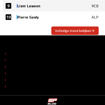
9
Liam Lawson
RCB
10
Pierre Gasly
ALP
Volledige stand bekijken
OVER
CONTACT
REDACTIONEEL STATUUT
COLOFON
ADVERTEREN
TIP DE REDACTIE
WERKEN BIJ