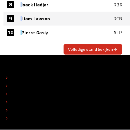
8
Isack Hadjar
RBR
9
Liam Lawson
RCB
10
Pierre Gasly
ALP
Volledige stand bekijken
OVER
CONTACT
REDACTIONEEL STATUUT
COLOFON
ADVERTEREN
TIP DE REDACTIE
WERKEN BIJ