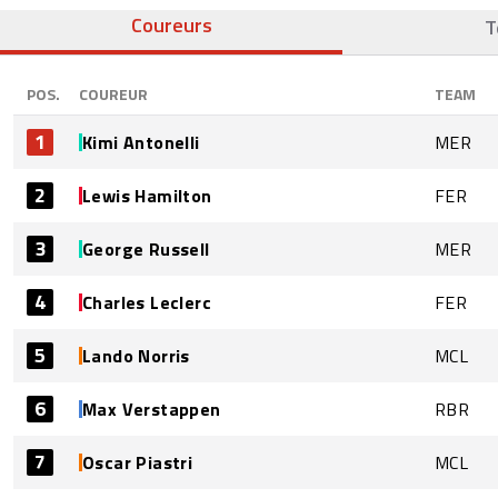
Coureurs
T
POS.
COUREUR
TEAM
1
Kimi Antonelli
MER
2
Lewis Hamilton
FER
3
George Russell
MER
4
Charles Leclerc
FER
5
Lando Norris
MCL
6
Max Verstappen
RBR
7
Oscar Piastri
MCL