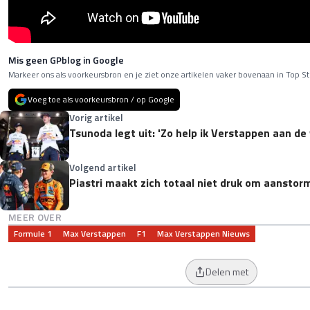
Mis geen GPblog in Google
Markeer ons als voorkeursbron en je ziet onze artikelen vaker bovenaan in Top St
Voeg toe als voorkeursbron / op Google
Vorig artikel
Tsunoda legt uit: 'Zo help ik Verstappen aan de 
Volgend artikel
Piastri maakt zich totaal niet druk om aansto
MEER OVER
Formule 1
Max Verstappen
F1
Max Verstappen Nieuws
Delen met