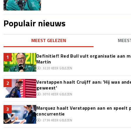
Populair nieuws
MEEST GELEZEN
MEES
Definitief! Red Bull vult organisatie aan
1
Martin
3220
KEER GELEZEN
Verstappen haalt Cruijff aan: 'Hij was and
2
geweest'
3010
KEER GELEZEN
Marquez haalt Verstappen aan en speelt 
3
concurrentie
2736
KEER GELEZEN