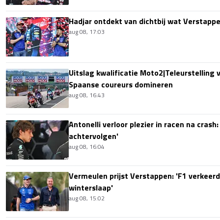
Hadjar ontdekt van dichtbij wat Verstapp
aug 08, 17:03
Uitslag kwalificatie Moto2|Teleurstelling 
Spaanse coureurs domineren
aug 08, 16:43
Antonelli verloor plezier in racen na crash
achtervolgen'
aug 08, 16:04
Vermeulen prijst Verstappen: 'F1 verkeerd
winterslaap'
aug 08, 15:02