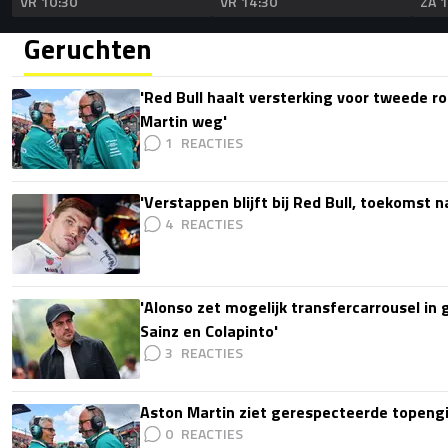
VR 10:30
VR 14:30
ZA 
Geruchten
'Red Bull haalt versterking voor tweede ro
Martin weg'
1
'Verstappen blijft bij Red Bull, toekomst 
4
'Alonso zet mogelijk transfercarrousel in
Sainz en Colapinto'
3
Aston Martin ziet gerespecteerde topengi
0