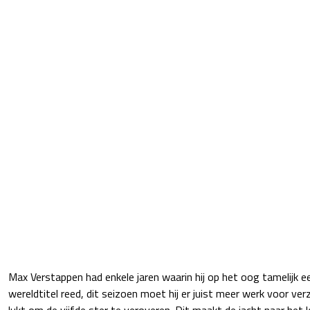
Max Verstappen had enkele jaren waarin hij op het oog tamelijk e
wereldtitel reed, dit seizoen moet hij er juist meer werk voor ve
lukt om de vijfde ster te veroveren. Dit maakt de jacht naar het