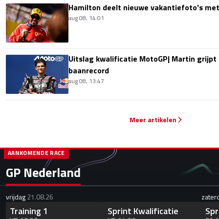
Hamilton deelt nieuwe vakantiefoto's met
aug 08, 14:01
Uitslag kwalificatie MotoGP| Martin grijpt
baanrecord
aug 08, 13:47
Meer artikelen
AANKOMENDE RACE
GP Nederland
vrijdag
21.08.26
zater
Training 1
Sprint Kwalificatie
Spr