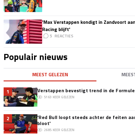
'Max Verstappen kondigt in Zandvoort aan d
Racing blijft'
5
Populair nieuws
MEEST GELEZEN
MEES
Verstappen bevestigt trend in de Formule 1:
1
5163
KEER GELEZEN
'Red Bull loopt steeds achter de feiten a
2
bloot'
2685
KEER GELEZEN