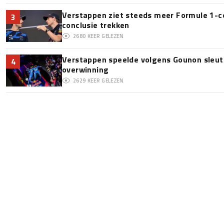
Verstappen ziet steeds meer Formule 1-c
3
conclusie trekken
2680
KEER GELEZEN
Verstappen speelde volgens Gounon sleute
4
overwinning
2629
KEER GELEZEN