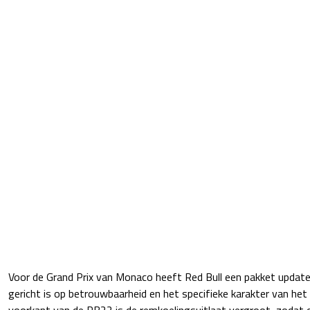
Voor de Grand Prix van Monaco heeft Red Bull een pakket upda
gericht is op betrouwbaarheid en het specifieke karakter van het 
voorkant van de RB22 is de remkoelingsuitlaat vergroot, zodat