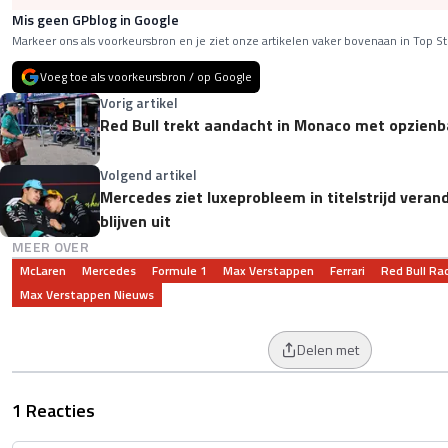
Mis geen GPblog in Google
Markeer ons als voorkeursbron en je ziet onze artikelen vaker bovenaan in Top St
Voeg toe als voorkeursbron / op Google
Vorig artikel
Red Bull trekt aandacht in Monaco met opzien
Volgend artikel
Mercedes ziet luxeprobleem in titelstrijd verand
blijven uit
MEER OVER
McLaren
Mercedes
Formule 1
Max Verstappen
Ferrari
Red Bull Ra
Max Verstappen Nieuws
Delen met
1 Reacties