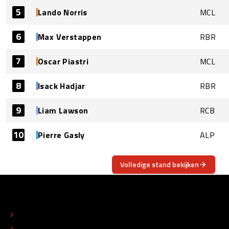
5
Lando Norris
MCL
6
Max Verstappen
RBR
7
Oscar Piastri
MCL
8
Isack Hadjar
RBR
9
Liam Lawson
RCB
10
Pierre Gasly
ALP
Volledige stand bekijken
OVER
CONTACT
REDACTIONEEL STATUUT