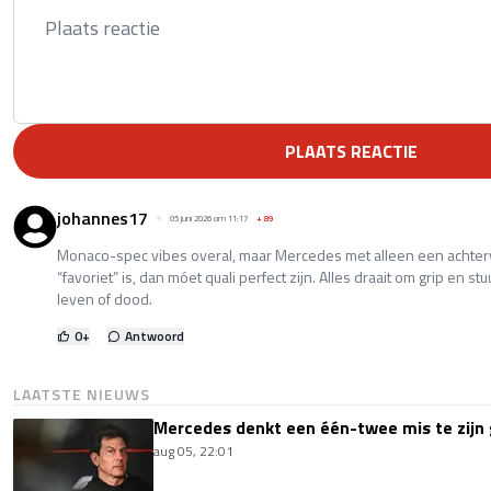
PLAATS REACTIE
johannes17
05 juni 2026 om 11:17
+
89
Monaco-spec vibes overal, maar Mercedes met alleen een achtervle
“favoriet” is, dan móet quali perfect zijn. Alles draait om grip en stu
leven of dood.
0
+
Antwoord
LAATSTE NIEUWS
Mercedes denkt een één-twee mis te zijn 
aug 05, 22:01