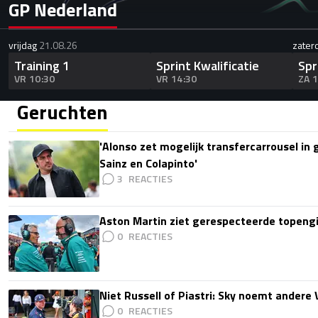
GP Nederland
vrijdag
21.08.26
zater
Training 1
Sprint Kwalificatie
Spr
VR 10:30
VR 14:30
ZA 
Geruchten
'Alonso zet mogelijk transfercarrousel in
Sainz en Colapinto'
3
Aston Martin ziet gerespecteerde topengi
0
Niet Russell of Piastri: Sky noemt ander
0