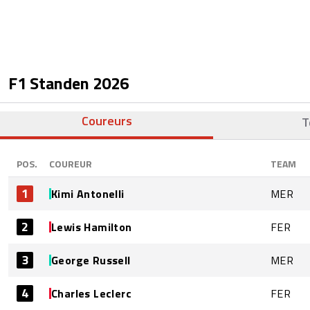
F1 Standen
2026
Coureurs
T
POS.
COUREUR
TEAM
1
Kimi Antonelli
MER
2
Lewis Hamilton
FER
3
George Russell
MER
4
Charles Leclerc
FER