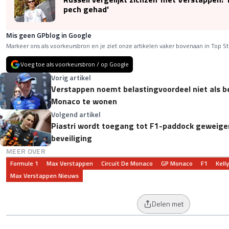
pech gehad'
Mis geen GPblog in Google
Markeer ons als voorkeursbron en je ziet onze artikelen vaker bovenaan in Top St
Voeg toe als voorkeursbron / op Google
Vorig artikel
Verstappen noemt belastingvoordeel niet als be
Monaco te wonen
Volgend artikel
Piastri wordt toegang tot F1-paddock geweige
beveiliging
MEER OVER
Formule 1
Max Verstappen
Circuit De Monaco
GP Monaco
F1
Kell
Max Verstappen Nieuws
Delen met