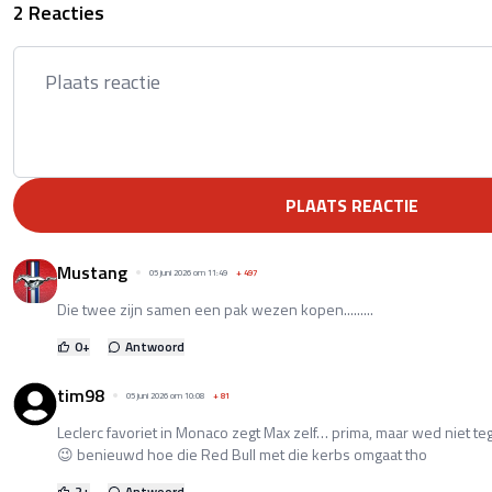
2 Reacties
PLAATS REACTIE
Mustang
05 juni 2026 om 11:49
+
497
Die twee zijn samen een pak wezen kopen.........
0
+
Antwoord
tim98
05 juni 2026 om 10:08
+
81
Leclerc favoriet in Monaco zegt Max zelf… prima, maar wed niet teg
😉 benieuwd hoe die Red Bull met die kerbs omgaat tho
2
+
Antwoord