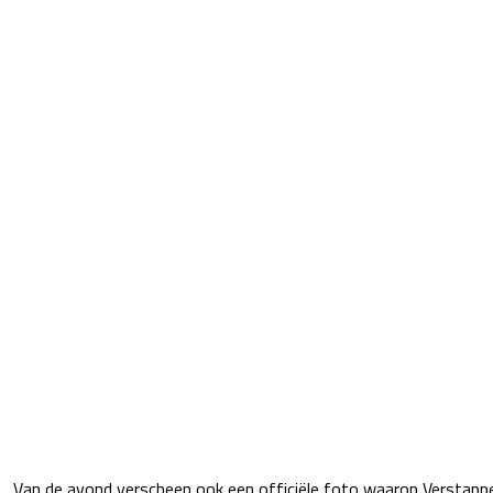
Van de avond verscheen ook een officiële foto waarop Verstap