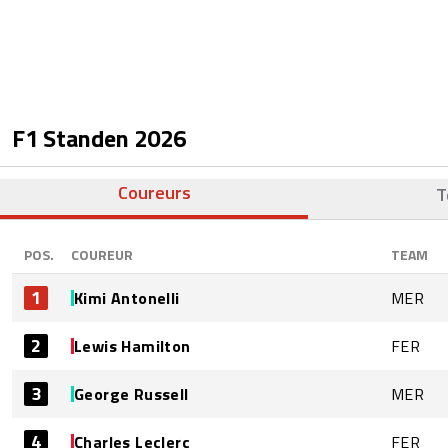
F1 Standen
2026
Coureurs
T
POS.
COUREUR
TEAM
1
Kimi Antonelli
MER
2
Lewis Hamilton
FER
3
George Russell
MER
4
Charles Leclerc
FER