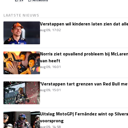
LAATSTE NIEUWS
Verstappen wil kinderen laten zien dat alle
aug 09, 17:02
Norris ziet opvallend probleem bij McLaren
van heeft
aug 09, 16:01
'Verstappen tart grenzen van Red Bull me
aug 09, 15:01
Uitslag MotoGP| Fernández wint op Silver
voorsprong
aug 09, 14:58