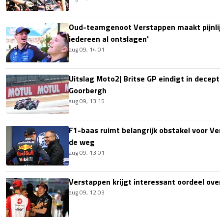
Oud-teamgenoot Verstappen maakt pijnlijk
iedereen al ontslagen'
aug 09, 14:01
Uitslag Moto2| Britse GP eindigt in decept
Goorbergh
aug 09, 13:15
F1-baas ruimt belangrijk obstakel voor V
de weg
aug 09, 13:01
Verstappen krijgt interessant oordeel ove
aug 09, 12:03