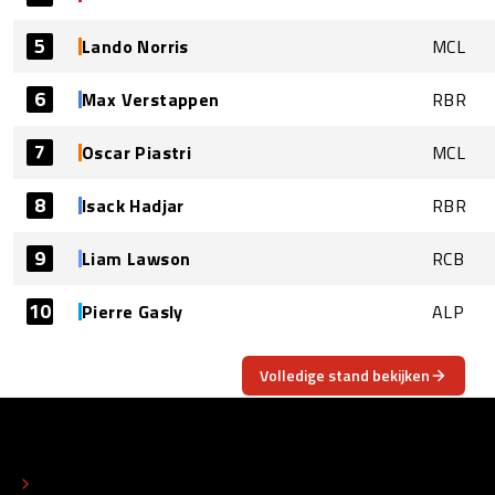
5
Lando Norris
MCL
6
Max Verstappen
RBR
7
Oscar Piastri
MCL
8
Isack Hadjar
RBR
9
Liam Lawson
RCB
10
Pierre Gasly
ALP
Volledige stand bekijken
OVER
CONTACT