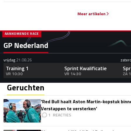
Meer artikelen
AANKOMENDE RACE
GP Nederland
vrijdag
21.08.26
zater
Training 1
Sprint Kwalificatie
Spr
VR 10:30
VR 14:30
ZA 
Geruchten
'Red Bull haalt Aston Martin-kopstuk bin
Verstappen te versterken'
1