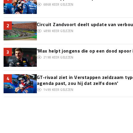
6868
KEER GELEZEN
Circuit Zandvoort deelt update van verbo
2
4890
KEER GELEZEN
'Max helpt jongens die op een dood spoor 
3
2198
KEER GELEZEN
GT-rivaal ziet in Verstappen zeldzaam type:
4
agenda past, zou hij dat zelfs doen'
1499
KEER GELEZEN