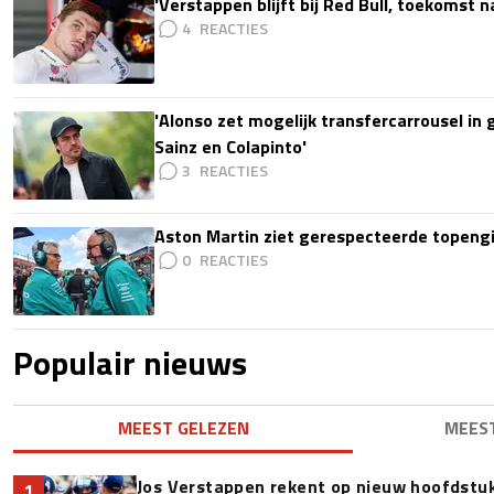
'Verstappen blijft bij Red Bull, toekomst 
4
'Alonso zet mogelijk transfercarrousel in
Sainz en Colapinto'
3
Aston Martin ziet gerespecteerde topengi
0
Populair nieuws
MEEST GELEZEN
MEES
Jos Verstappen rekent op nieuw hoofdstu
1