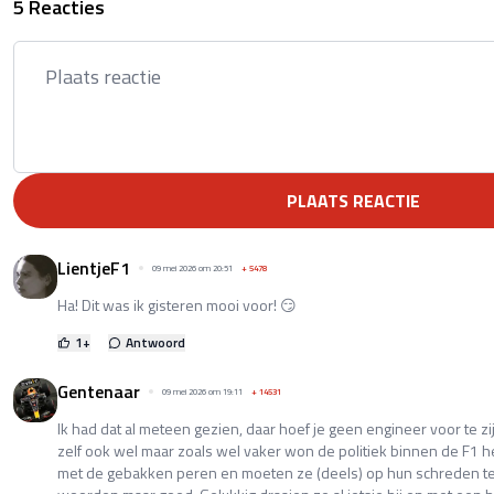
5 Reacties
PLAATS REACTIE
LientjeF1
09 mei 2026 om 20:51
+
5478
Ha! Dit was ik gisteren mooi voor! 😏
1
+
Antwoord
Gentenaar
09 mei 2026 om 19:11
+
14531
Ik had dat al meteen gezien, daar hoef je geen engineer voor te zijn
zelf ook wel maar zoals wel vaker won de politiek binnen de F1 het
met de gebakken peren en moeten ze (deels) op hun schreden teru