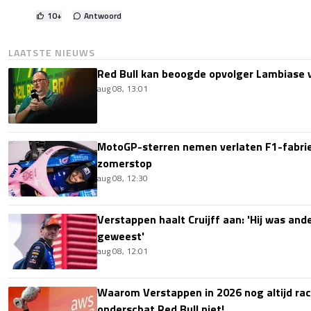
10
+
Antwoord
LAATSTE NIEUWS
Red Bull kan beoogde opvolger Lambiase v
aug 08, 13:01
MotoGP-sterren nemen verlaten F1-fabrie
zomerstop
aug 08, 12:30
Verstappen haalt Cruijff aan: 'Hij was ande
geweest'
aug 08, 12:01
Waarom Verstappen in 2026 nog altijd rac
onderschat Red Bull niet!