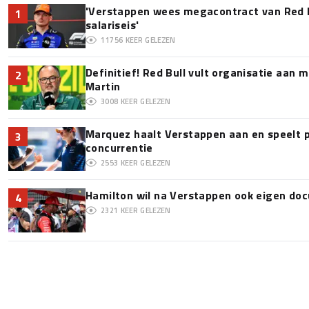
'Verstappen wees megacontract van Red 
1
salariseis'
11756
KEER GELEZEN
Definitief! Red Bull vult organisatie aan
2
Martin
3008
KEER GELEZEN
Marquez haalt Verstappen aan en speelt 
3
concurrentie
2553
KEER GELEZEN
Hamilton wil na Verstappen ook eigen d
4
2321
KEER GELEZEN