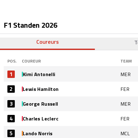
F1 Standen
2026
Coureurs
T
POS.
COUREUR
TEAM
1
Kimi Antonelli
MER
2
Lewis Hamilton
FER
3
George Russell
MER
4
Charles Leclerc
FER
5
Lando Norris
MCL