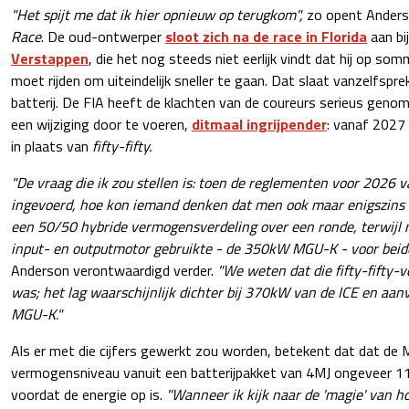
"Het spijt me dat ik hier opnieuw op terugkom",
zo opent Anderso
Race
. De oud-ontwerper
sloot zich na de race in Florida
aan bi
Verstappen
, die het nog steeds niet eerlijk vindt dat hij op s
moet rijden om uiteindelijk sneller te gaan. Dat slaat vanzelfspr
batterij. De FIA heeft de klachten van de coureurs serieus geno
een wijziging door te voeren,
ditmaal ingrijpender
: vanaf 2027
in plaats van
fifty-fifty.
"De vraag die ik zou stellen is: toen de reglementen voor 2026 
ingevoerd, hoe kon iemand denken dat men ook maar enigszins 
een 50/50 hybride vermogensverdeling over een ronde, terwijl 
input- en outputmotor gebruikte - de 350kW MGU-K - voor beide
Anderson verontwaardigd verder.
"We weten dat die fifty-fifty-
was; het lag waarschijnlijk dichter bij 370kW van de ICE en aa
MGU-K."
Als er met die cijfers gewerkt zou worden, betekent dat dat de
vermogensniveau vanuit een batterijpakket van 4MJ ongeveer 11
voordat de energie op is.
"Wanneer ik kijk naar de 'magie' van h