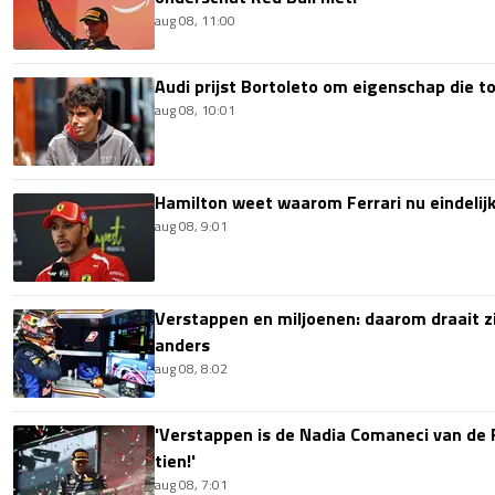
aug 08, 11:00
Audi prijst Bortoleto om eigenschap die 
aug 08, 10:01
Hamilton weet waarom Ferrari nu eindelijk
aug 08, 9:01
Verstappen en miljoenen: daarom draait z
anders
aug 08, 8:02
'Verstappen is de Nadia Comaneci van de 
tien!'
aug 08, 7:01