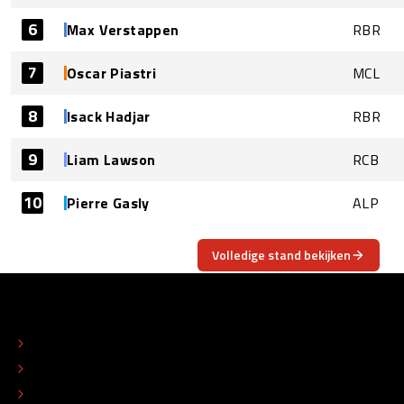
6
Max Verstappen
RBR
7
Oscar Piastri
MCL
8
Isack Hadjar
RBR
9
Liam Lawson
RCB
10
Pierre Gasly
ALP
Volledige stand bekijken
OVER
CONTACT
REDACTIONEEL STATUUT
COLOFON