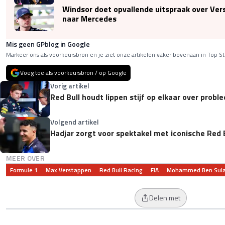
Windsor doet opvallende uitspraak over Ve
naar Mercedes
Mis geen GPblog in Google
Markeer ons als voorkeursbron en je ziet onze artikelen vaker bovenaan in Top St
Voeg toe als voorkeursbron / op Google
Vorig artikel
Red Bull houdt lippen stijf op elkaar over prob
Volgend artikel
Hadjar zorgt voor spektakel met iconische Red 
MEER OVER
Formule 1
Max Verstappen
Red Bull Racing
FIA
Mohammed Ben Sul
Delen met