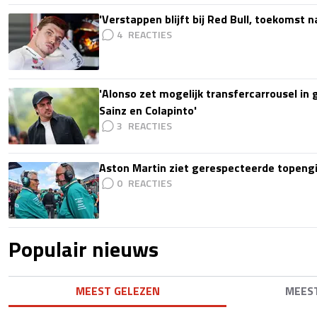
'Verstappen blijft bij Red Bull, toekomst 
4
'Alonso zet mogelijk transfercarrousel in
Sainz en Colapinto'
3
Aston Martin ziet gerespecteerde topengi
0
Populair nieuws
MEEST GELEZEN
MEES