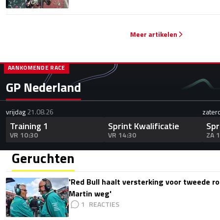
Meer artikelen
AANKOMENDE RACE
GP Nederland
vrijdag
21.08.26
zater
Training 1
Sprint Kwalificatie
Spr
VR 10:30
VR 14:30
ZA 
Geruchten
'Red Bull haalt versterking voor tweede ro
Martin weg'
1