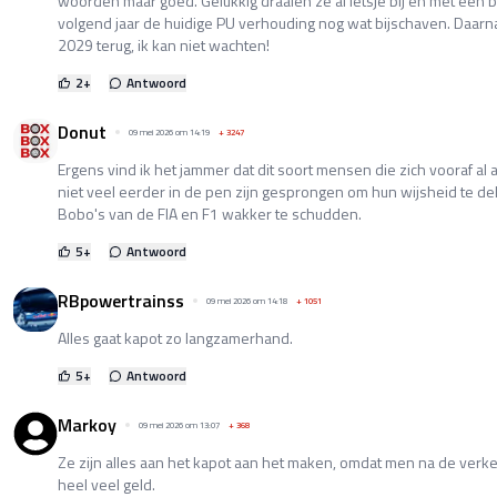
woorden maar goed. Gelukkig draaien ze al ietsje bij en met een 
volgend jaar de huidige PU verhouding nog wat bijschaven. Daarna
2029 terug, ik kan niet wachten!
2
+
Antwoord
Donut
09 mei 2026 om 14:19
+
3247
Ergens vind ik het jammer dat dit soort mensen die zich vooraf al 
niet veel eerder in de pen zijn gesprongen om hun wijsheid te d
Bobo's van de FIA en F1 wakker te schudden.
5
+
Antwoord
RBpowertrainss
09 mei 2026 om 14:18
+
1051
Alles gaat kapot zo langzamerhand.
5
+
Antwoord
Markoy
09 mei 2026 om 13:07
+
368
Ze zijn alles aan het kapot aan het maken, omdat men na de ver
heel veel geld.