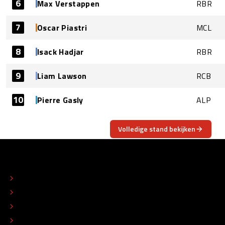
6
Max Verstappen
RBR
7
Oscar Piastri
MCL
8
Isack Hadjar
RBR
9
Liam Lawson
RCB
10
Pierre Gasly
ALP
Volledige stand bekijken
OVER
CONTACT
REDACTIONEEL STATUUT
COLOFON
ADVERTEREN