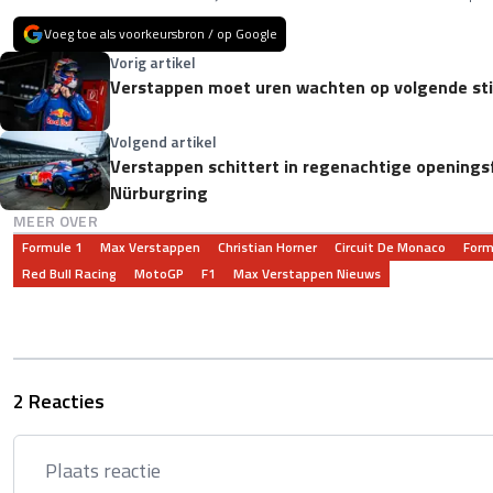
Voeg toe als voorkeursbron / op Google
Vorig artikel
Verstappen moet uren wachten op volgende stin
Volgend artikel
Verstappen schittert in regenachtige openings
Nürburgring
MEER OVER
Formule 1
Max Verstappen
Christian Horner
Circuit De Monaco
Form
Red Bull Racing
MotoGP
F1
Max Verstappen Nieuws
2 Reacties