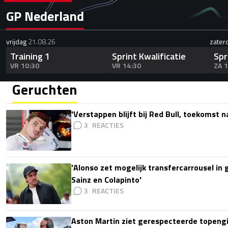
GP Nederland
vrijdag
21.08.26
zater
Training 1
Sprint Kwalificatie
Spr
VR 10:30
VR 14:30
ZA 
Geruchten
'Verstappen blijft bij Red Bull, toekomst 
3
'Alonso zet mogelijk transfercarrousel in
Sainz en Colapinto'
3
Aston Martin ziet gerespecteerde topengi