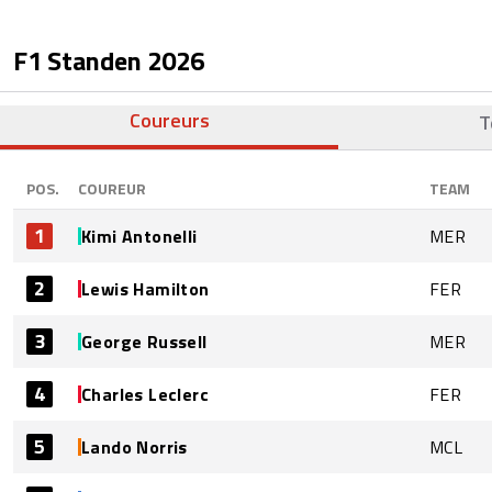
F1 Standen
2026
Coureurs
T
POS.
COUREUR
TEAM
1
Kimi Antonelli
MER
2
Lewis Hamilton
FER
3
George Russell
MER
4
Charles Leclerc
FER
5
Lando Norris
MCL