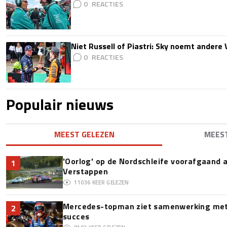
0
Niet Russell of Piastri: Sky noemt ander
0
Populair nieuws
MEEST GELEZEN
MEES
'Oorlog' op de Nordschleife voorafgaand
1
Verstappen
11036
KEER GELEZEN
Mercedes-topman ziet samenwerking met 
2
succes