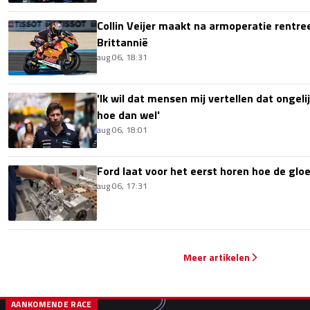
Collin Veijer maakt na armoperatie rentre
Brittannië
aug 06, 18:31
'Ik wil dat mensen mij vertellen dat ongel
hoe dan wel'
aug 06, 18:01
Ford laat voor het eerst horen hoe de glo
aug 06, 17:31
Meer artikelen
AANKOMENDE RACE