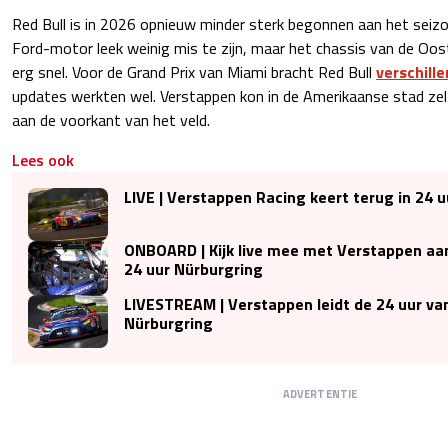
Red Bull is in 2026 opnieuw minder sterk begonnen aan het seiz
Ford-motor leek weinig mis te zijn, maar het chassis van de Oost
erg snel. Voor de Grand Prix van Miami bracht Red Bull
verschill
updates werkten wel. Verstappen kon in de Amerikaanse stad ze
aan de voorkant van het veld.
Lees ook
LIVE | Verstappen Racing keert terug in 24 
ONBOARD | Kijk live mee met Verstappen aan
24 uur Nürburgring
LIVESTREAM | Verstappen leidt de 24 uur va
Nürburgring
ADVERTENTIE