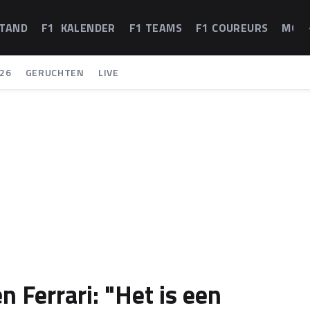
STAND
F1 KALENDER
F1 TEAMS
F1 COUREURS
MOT
26
GERUCHTEN
LIVE
n Ferrari: "Het is een