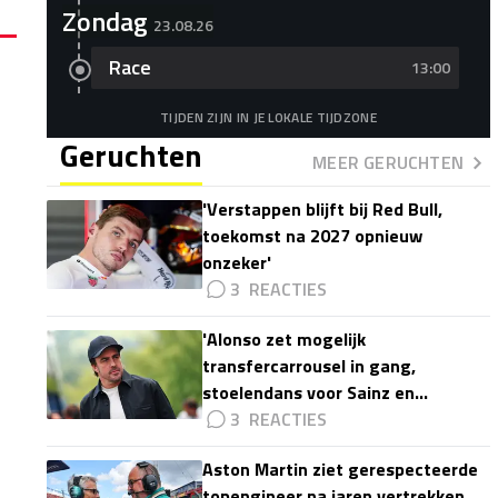
Zondag
23.08.26
Race
13:00
TIJDEN ZIJN IN JE LOKALE TIJDZONE
Geruchten
MEER GERUCHTEN
'Verstappen blijft bij Red Bull,
toekomst na 2027 opnieuw
onzeker'
3
'Alonso zet mogelijk
transfercarrousel in gang,
stoelendans voor Sainz en
Colapinto'
3
Aston Martin ziet gerespecteerde
topengineer na jaren vertrekken