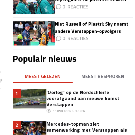
0
Niet Russell of Piastri: Sky noemt
andere Verstappen-opvolgers
0
Populair nieuws
n
MEEST GELEZEN
MEEST BESPROKEN
ap
e
'Oorlog' op de Nordschleife
1
voorafgaand aan nieuwe komst
Verstappen
11098
KEER GELEZEN
Mercedes-topman ziet
2
samenwerking met Verstappen als