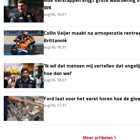
Max Verstappen krijgt grote waardering 
WK
aug 06, 19:01
Collin Veijer maakt na armoperatie rentre
Brittannië
aug 06, 18:31
'Ik wil dat mensen mij vertellen dat ongel
hoe dan wel'
aug 06, 18:01
Ford laat voor het eerst horen hoe de glo
aug 06, 17:31
Meer artikelen