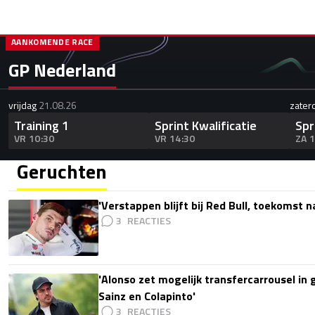
AANKOMENDE RACE
GP Nederland
vrijdag
21.08.26
zater
Training 1
Sprint Kwalificatie
Spr
VR 10:30
VR 14:30
ZA 
Geruchten
'Verstappen blijft bij Red Bull, toekomst 
3
'Alonso zet mogelijk transfercarrousel in
Sainz en Colapinto'
3