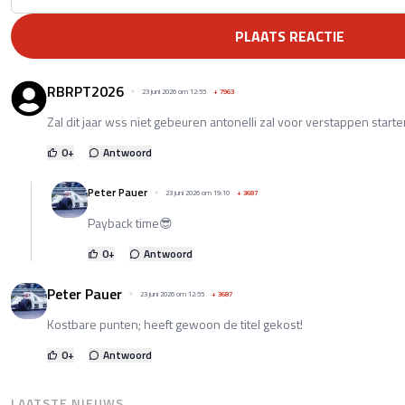
PLAATS REACTIE
RBRPT2026
23 juni 2026 om 12:55
+
7963
Zal dit jaar wss niet gebeuren antonelli zal voor verstappen starte
0
+
Antwoord
Peter Pauer
23 juni 2026 om 19:10
+
3687
Payback time😎
0
+
Antwoord
Peter Pauer
23 juni 2026 om 12:55
+
3687
Kostbare punten; heeft gewoon de titel gekost!
0
+
Antwoord
LAATSTE NIEUWS