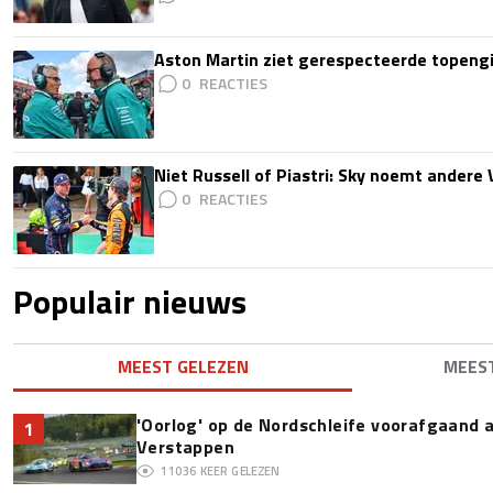
Aston Martin ziet gerespecteerde topengi
0
Niet Russell of Piastri: Sky noemt ander
0
Populair nieuws
MEEST GELEZEN
MEES
'Oorlog' op de Nordschleife voorafgaand
1
Verstappen
11036
KEER GELEZEN