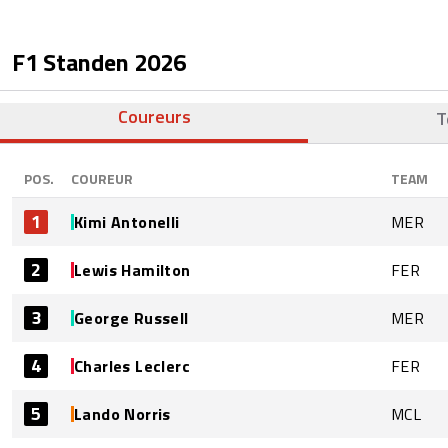
F1 Standen
2026
Coureurs
T
POS.
COUREUR
TEAM
1
Kimi Antonelli
MER
2
Lewis Hamilton
FER
3
George Russell
MER
4
Charles Leclerc
FER
5
Lando Norris
MCL