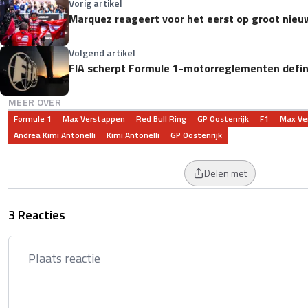
Vorig artikel
Marquez reageert voor het eerst op groot nieu
Volgend artikel
FIA scherpt Formule 1-motorreglementen defin
MEER OVER
Formule 1
Max Verstappen
Red Bull Ring
GP Oostenrijk
F1
Max Ve
Andrea Kimi Antonelli
Kimi Antonelli
GP Oostenrijk
Delen met
3 Reacties