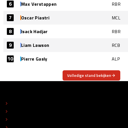
6
Max Verstappen
RBR
7
Oscar Piastri
MCL
8
Isack Hadjar
RBR
9
Liam Lawson
RCB
10
Pierre Gasly
ALP
Volledige stand bekijken
OVER
CONTACT
REDACTIONEEL STATUUT
COLOFON
ADVERTEREN