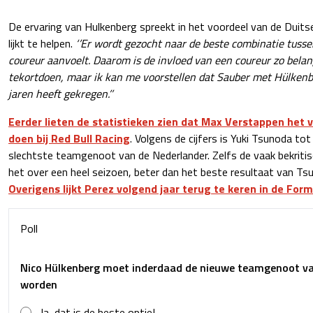
De ervaring van Hulkenberg spreekt in het voordeel van de Duitser
lijkt te helpen.
‘’Er wordt gezocht naar de beste combinatie tusse
coureur aanvoelt. Daarom is de invloed van een coureur zo belang
tekortdoen, maar ik kan me voorstellen dat Sauber met Hülkenb
jaren heeft gekregen.’’
Eerder lieten de statistieken zien dat Max Verstappen het 
doen bij Red Bull Racing
. Volgens de cijfers is Yuki Tsunoda to
slechtste teamgenoot van de Nederlander. Zelfs de vaak bekriti
het over een heel seizoen, beter dan het beste resultaat van Ts
Overigens lijkt Perez volgend jaar terug te keren in de Form
Poll
Nico Hülkenberg moet inderdaad de nieuwe teamgenoot v
worden
Ja, dat is de beste optie!