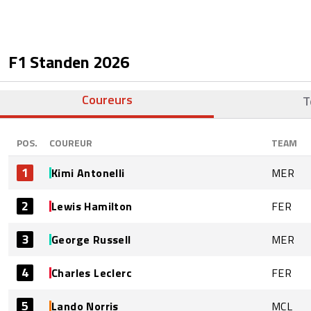
F1 Standen
2026
Coureurs
T
POS.
COUREUR
TEAM
1
Kimi Antonelli
MER
2
Lewis Hamilton
FER
3
George Russell
MER
4
Charles Leclerc
FER
5
Lando Norris
MCL