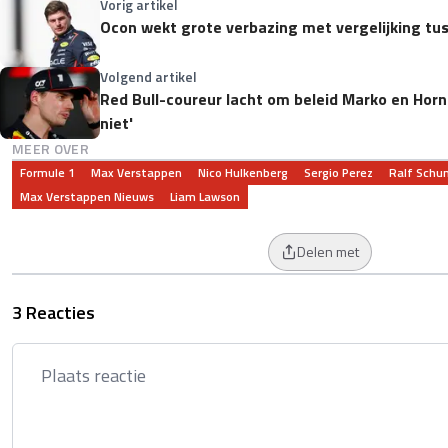
Vorig artikel
Ocon wekt grote verbazing met vergelijking tus
Volgend artikel
Red Bull-coureur lacht om beleid Marko en Horner
niet'
MEER OVER
Formule 1
Max Verstappen
Nico Hulkenberg
Sergio Perez
Ralf Schu
Max Verstappen Nieuws
Liam Lawson
Delen met
3 Reacties