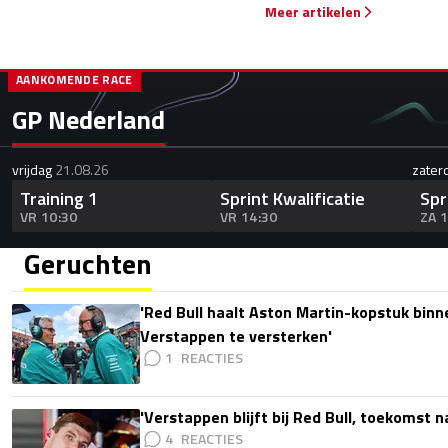
Meer artikelen
AANKOMENDE RACE
GP Nederland
vrijdag
21.08.26
zater
Training 1
Sprint Kwalificatie
Spr
VR 10:30
VR 14:30
ZA 
Geruchten
'Red Bull haalt Aston Martin-kopstuk bin
Verstappen te versterken'
1
'Verstappen blijft bij Red Bull, toekomst 
4