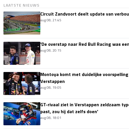
LAATSTE NIEUWS
Circuit Zandvoort deelt update van verbo
aug 08, 21:45
'De overstap naar Red Bull Racing was een
aug 08, 20:15
Montoya komt met duidelijke voorspellin
Verstappen
aug 08, 19:05
GT-rivaal ziet in Verstappen zeldzaam type
past, zou hij dat zelfs doen'
aug 08, 18:01