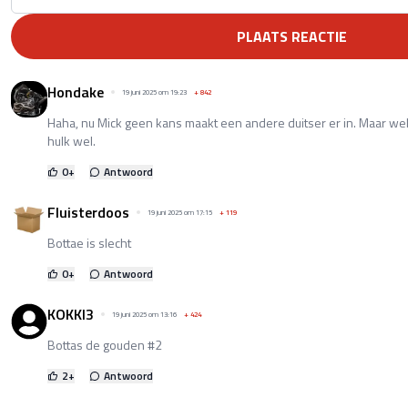
PLAATS REACTIE
Hondake
19 juni 2025 om 19:23
+
842
Haha, nu Mick geen kans maakt een andere duitser er in. Maar wel
hulk wel.
0
+
Antwoord
Fluisterdoos
19 juni 2025 om 17:15
+
119
Bottae is slecht
0
+
Antwoord
KOKKI3
19 juni 2025 om 13:16
+
424
Bottas de gouden #2
2
+
Antwoord