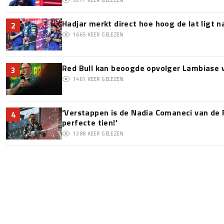
Hadjar merkt direct hoe hoog de lat ligt 
2
1665
KEER GELEZEN
Red Bull kan beoogde opvolger Lambiase v
3
1461
KEER GELEZEN
'Verstappen is de Nadia Comaneci van de 
4
perfecte tien!'
1388
KEER GELEZEN