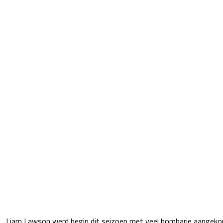
Liam Lawson werd begin dit seizoen met veel bombarie aangeko