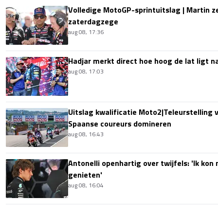
Volledige MotoGP-sprintuitslag | Martin z
zaterdagzege
aug 08, 17:36
Hadjar merkt direct hoe hoog de lat ligt 
aug 08, 17:03
Uitslag kwalificatie Moto2|Teleurstelling 
Spaanse coureurs domineren
aug 08, 16:43
Antonelli openhartig over twijfels: 'Ik kon
genieten'
aug 08, 16:04