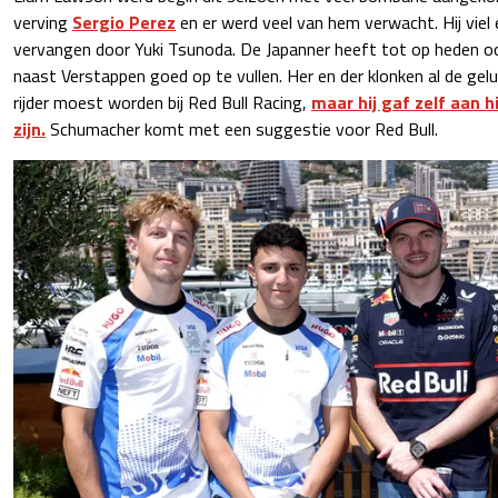
verving
Sergio Perez
en er werd veel van hem verwacht. Hij viel
vervangen door Yuki Tsunoda. De Japanner heeft tot op heden o
naast Verstappen goed op te vullen. Her en der klonken al de gel
rijder moest worden bij Red Bull Racing,
maar hij gaf zelf aan h
zijn.
Schumacher komt met een suggestie voor Red Bull.