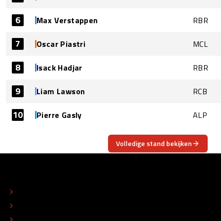
6
Max Verstappen
RBR
7
Oscar Piastri
MCL
8
Isack Hadjar
RBR
9
Liam Lawson
RCB
10
Pierre Gasly
ALP
Volledige stand bekijken
OVER
CONTACT
REDACTIONEEL STATUUT
COLOFON