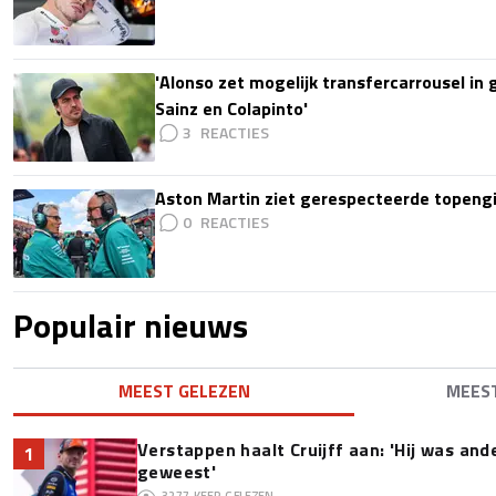
'Alonso zet mogelijk transfercarrousel in
Sainz en Colapinto'
3
Aston Martin ziet gerespecteerde topengi
0
Populair nieuws
MEEST GELEZEN
MEES
Verstappen haalt Cruijff aan: 'Hij was and
1
geweest'
3277
KEER GELEZEN