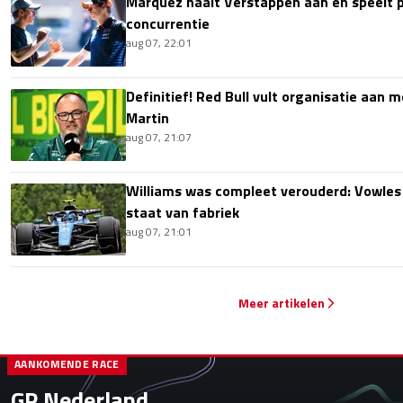
Marquez haalt Verstappen aan en speelt 
concurrentie
aug 07, 22:01
Definitief! Red Bull vult organisatie aan
Martin
aug 07, 21:07
Williams was compleet verouderd: Vowles
staat van fabriek
aug 07, 21:01
Meer artikelen
AANKOMENDE RACE
GP Nederland