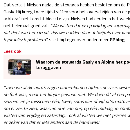
Dat vertelt Nielsen nadat de stewards hebben besloten om de P
Gasly. Hij kreeg twee tijdstraffen voor het overschrijden van de 
achteraf niet terecht bleek te zijn. Nielsen had eerder in het wee
niet helemaal goed zat
. "We wisten dat er op vrijdag en zaterd
dat deel van het circuit, dus we hadden daar al twijfels over va
hydraulisch probleem",
stelt hij tegenover onder meer
GPblog
.
Lees ook
Waarom de stewards Gasly en Alpine het p
teruggaven
"Toen we al die auto’s zagen binnenkomen tijdens de race, wist
de fout was, maar het klopte gewoon niet. We doen dit al een pa
seizoen zie je misschien één, twee, soms vier of vijf pitstraatov
om er zes te zien, waarvan drie van ons, op één middag, in com
wisten van vrijdag en zaterdag… ook al wisten we niet precies 
er zeker van dat er iets anders aan de hand was."