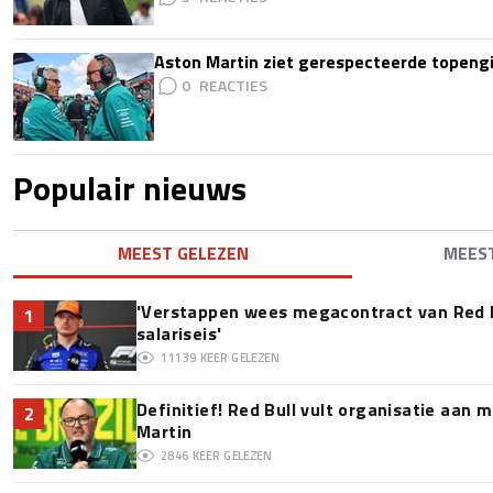
Aston Martin ziet gerespecteerde topengi
0
Populair nieuws
MEEST GELEZEN
MEES
'Verstappen wees megacontract van Red 
1
salariseis'
11139
KEER GELEZEN
Definitief! Red Bull vult organisatie aan
2
Martin
2846
KEER GELEZEN