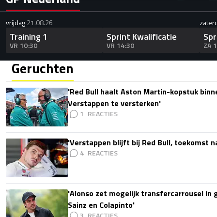
vrijdag
21.08.26
zater
Training 1
Sprint Kwalificatie
Spr
VR 10:30
VR 14:30
ZA 
Geruchten
'Red Bull haalt Aston Martin-kopstuk bin
Verstappen te versterken'
1
'Verstappen blijft bij Red Bull, toekomst 
4
'Alonso zet mogelijk transfercarrousel in
Sainz en Colapinto'
3