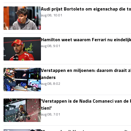
Audi prijst Bortoleto om eigenschap die 
aug 08, 10:01
Hamilton weet waarom Ferrari nu eindelijk
aug 08, 9:01
Verstappen en miljoenen: daarom draait z
anders
aug 08, 8:02
'Verstappen is de Nadia Comaneci van de 
tien!'
aug 08, 7:01