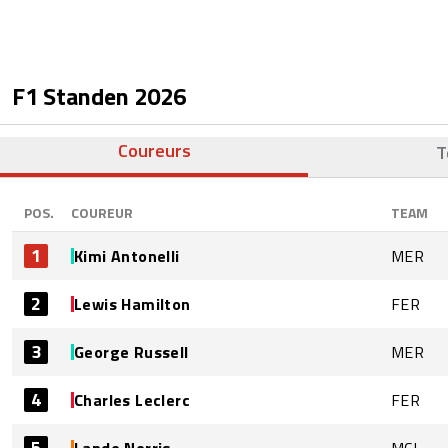
F1 Standen
2026
Coureurs
T
POS.
COUREUR
TEAM
1
Kimi Antonelli
MER
2
Lewis Hamilton
FER
3
George Russell
MER
4
Charles Leclerc
FER
5