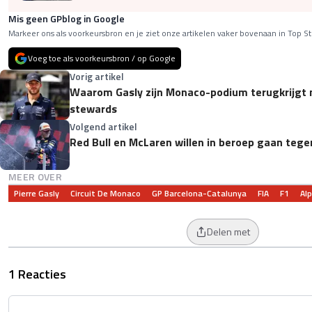
Mis geen GPblog in Google
Markeer ons als voorkeursbron en je ziet onze artikelen vaker bovenaan in Top St
Voeg toe als voorkeursbron / op Google
Vorig artikel
Waarom Gasly zijn Monaco-podium terugkrijgt 
stewards
Volgend artikel
Red Bull en McLaren willen in beroep gaan tege
MEER OVER
Pierre Gasly
Circuit De Monaco
GP Barcelona-Catalunya
FIA
F1
Alp
Delen met
1 Reacties