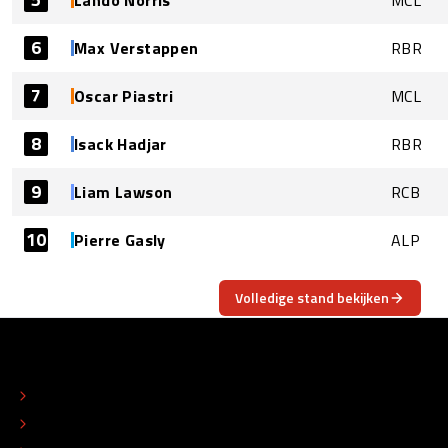
Lando Norris
MCL
6
Max Verstappen
RBR
7
Oscar Piastri
MCL
8
Isack Hadjar
RBR
9
Liam Lawson
RCB
10
Pierre Gasly
ALP
Volledige stand bekijken
OVER
CONTACT
REDACTIONEEL STATUUT