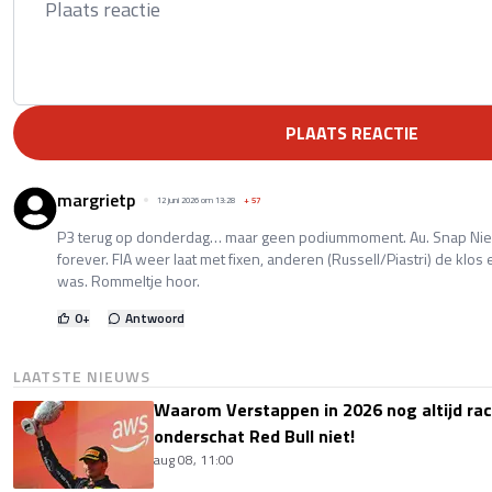
PLAATS REACTIE
margrietp
12 juni 2026 om 13:28
+
57
P3 terug op donderdag… maar geen podiummoment. Au. Snap Niels
forever. FIA weer laat met fixen, anderen (Russell/Piastri) de klo
was. Rommeltje hoor.
0
+
Antwoord
LAATSTE NIEUWS
Waarom Verstappen in 2026 nog altijd rac
onderschat Red Bull niet!
aug 08, 11:00