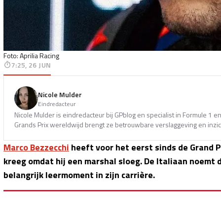
Foto: Aprilia Racing
7:25, 26 JUN
Nicole Mulder
Eindredacteur
Nicole Mulder is eindredacteur bij GPblog en specialist in Formule 1 
Grands Prix wereldwijd brengt ze betrouwbare verslaggeving en inzich
Marco Bezzecchi
heeft voor het eerst sinds de Grand P
kreeg omdat hij een marshal sloeg. De Italiaan noemt de
belangrijk leermoment in zijn carrière.