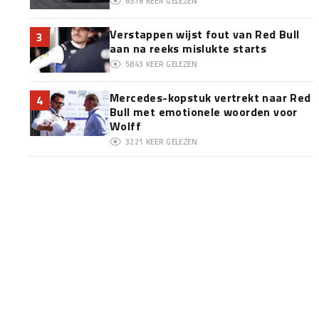
6578
KEER GELEZEN
Verstappen wijst fout van Red Bull
3
aan na reeks mislukte starts
5843
KEER GELEZEN
Mercedes-kopstuk vertrekt naar Red
4
Bull met emotionele woorden voor
Wolff
3221
KEER GELEZEN