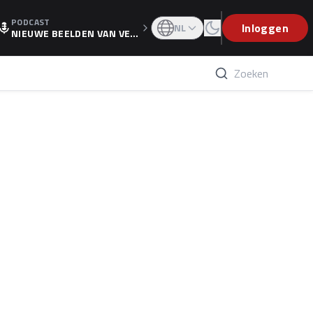
PODCAST
OGP
Inloggen
NL
NIEUWE BEELDEN VAN VER
STAPPEN EN WOLFF: 'WIE
WEET IS ER NU GETEKEND'