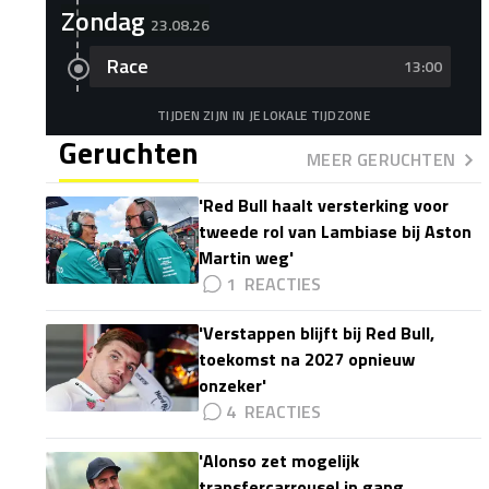
Zondag
23.08.26
Race
13:00
TIJDEN ZIJN IN JE LOKALE TIJDZONE
Geruchten
MEER GERUCHTEN
'Red Bull haalt versterking voor
tweede rol van Lambiase bij Aston
Martin weg'
1
'Verstappen blijft bij Red Bull,
toekomst na 2027 opnieuw
onzeker'
4
'Alonso zet mogelijk
transfercarrousel in gang,