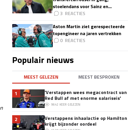
stoelendans voor Sainz en
Colapinto'
3
Aston Martin ziet gerespecteerde
topengineer na jaren vertrekken
0
Populair nieuws
MEEST GELEZEN
MEEST BESPROKEN
'Verstappen wees megacontract van
1
Red Bull af met enorme salariseis'
9642
KEER GELEZEN
en
Verstappens inhaalactie op Hamilton
2
krijgt bijzonder oordeel