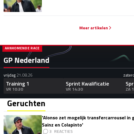
Meer artikelen
AANKOMENDE RACE
GP Nederland
vrijdag
21.08.26
zater
Training 1
Sprint Kwalificatie
Spr
VR 10:30
VR 14:30
ZA 
Geruchten
'Alonso zet mogelijk transfercarrousel in
Sainz en Colapinto'
3