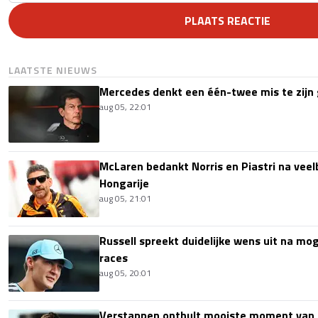
PLAATS REACTIE
LAATSTE NIEUWS
Mercedes denkt een één-twee mis te zijn 
aug 05, 22:01
McLaren bedankt Norris en Piastri na vee
Hongarije
aug 05, 21:01
Russell spreekt duidelijke wens uit na mog
races
aug 05, 20:01
Verstappen onthult mooiste moment van 