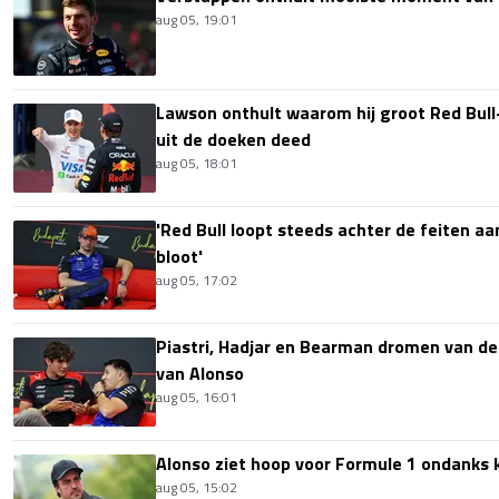
aug 05, 19:01
Lawson onthult waarom hij groot Red Bull
uit de doeken deed
aug 05, 18:01
'Red Bull loopt steeds achter de feiten aa
bloot'
aug 05, 17:02
Piastri, Hadjar en Bearman dromen van de
van Alonso
aug 05, 16:01
Alonso ziet hoop voor Formule 1 ondanks k
aug 05, 15:02