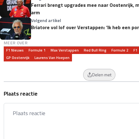
Ferrari brengt upgrades mee naar Oostenrijk, 
arm
Volgend artikel
Briatore vol lof over Verstappen: ‘Ik heb een p
MEER OVER
F1 Nieuws
Formule 1
Max Verstappen
Red Bull Ring
Formule 2
F1
GP Oostenrijk
Laurens Van Hoepen
Delen met
Plaats reactie