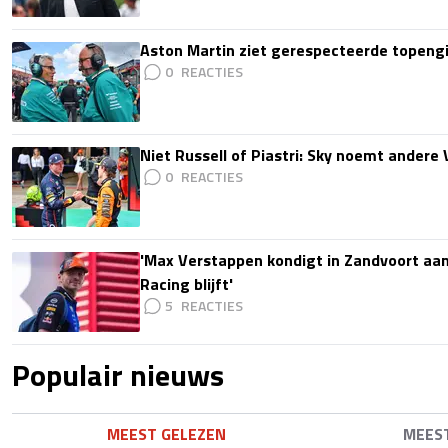
Aston Martin ziet gerespecteerde topengi
0
Niet Russell of Piastri: Sky noemt ander
0
'Max Verstappen kondigt in Zandvoort aan d
Racing blijft'
5
Populair nieuws
MEEST GELEZEN
MEES