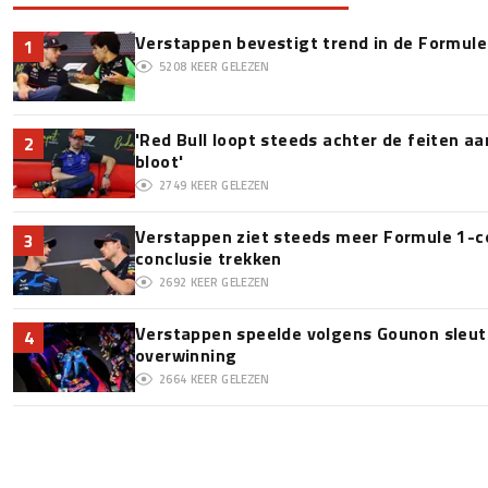
Verstappen bevestigt trend in de Formule 1:
1
5208
KEER GELEZEN
'Red Bull loopt steeds achter de feiten a
2
bloot'
2749
KEER GELEZEN
Verstappen ziet steeds meer Formule 1-c
3
conclusie trekken
2692
KEER GELEZEN
Verstappen speelde volgens Gounon sleute
4
overwinning
2664
KEER GELEZEN