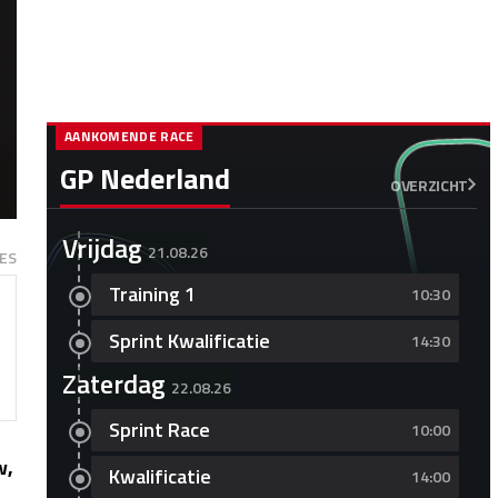
AANKOMENDE RACE
GP Nederland
OVERZICHT
Vrijdag
21.08.26
ES
Training 1
10:30
Sprint Kwalificatie
14:30
Zaterdag
22.08.26
Sprint Race
10:00
w,
Kwalificatie
14:00