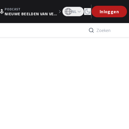
PODCAST
OGP
Inloggen
NL
NIEUWE BEELDEN VAN VER
STAPPEN EN WOLFF: 'WIE
WEET IS ER NU GETEKEND'