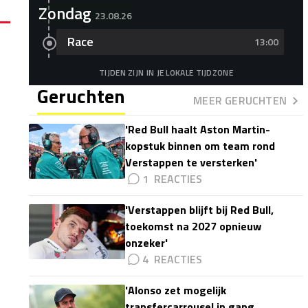
Zondag
23.08.26
Race
13:00
TIJDEN ZIJN IN JE LOKALE TIJDZONE
Geruchten
MEER GERUCHTEN
'Red Bull haalt Aston Martin-
kopstuk binnen om team rond
Verstappen te versterken'
1
'Verstappen blijft bij Red Bull,
toekomst na 2027 opnieuw
onzeker'
4
'Alonso zet mogelijk
transfercarrousel in gang,