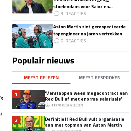
stoelendans voor Sainz en
Colapinto'
3
Aston Martin ziet gerespecteerde
topengineer na jaren vertrekken
0
Populair nieuws
MEEST GELEZEN
MEEST BESPROKEN
'Verstappen wees megacontract van
1
’s
Red Bull af met enorme salariseis'
11970
KEER GELEZEN
l
Definitief! Red Bull vult organisatie
2
aan met topman van Aston Martin