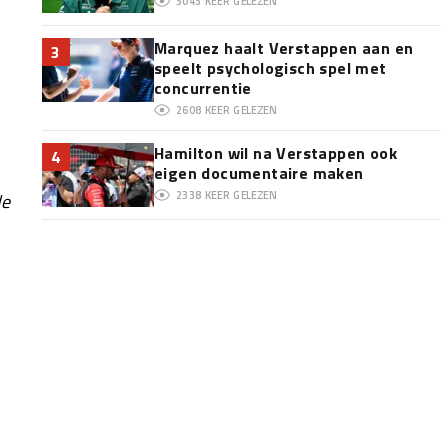
3043
KEER GELEZEN
Marquez haalt Verstappen aan en
3
speelt psychologisch spel met
concurrentie
2608
KEER GELEZEN
Hamilton wil na Verstappen ook
4
eigen documentaire maken
2338
KEER GELEZEN
de