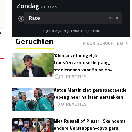
Zondag
23.08.26
Race
13:00
TIJDEN ZIJN IN JE LOKALE TIJDZONE
p
Geruchten
MEER GERUCHTEN
'Alonso zet mogelijk
transfercarrousel in gang,
stoelendans voor Sainz en
Colapinto'
3
Aston Martin ziet gerespecteerde
topengineer na jaren vertrekken
0
Niet Russell of Piastri: Sky noemt
andere Verstappen-opvolgers