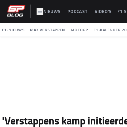
NIEUWS
PODCAST
VIDEO'S
F1 
F1-NIEUWS
MAX VERSTAPPEN
MOTOGP
F1-KALENDER 20
'Verstappens kamp initieerd