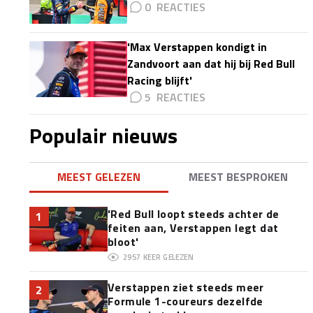
0
'Max Verstappen kondigt in
Zandvoort aan dat hij bij Red Bull
Racing blijft'
5
Populair nieuws
MEEST GELEZEN
MEEST BESPROKEN
'Red Bull loopt steeds achter de
1
feiten aan, Verstappen legt dat
bloot'
2957
KEER GELEZEN
Verstappen ziet steeds meer
2
Formule 1-coureurs dezelfde