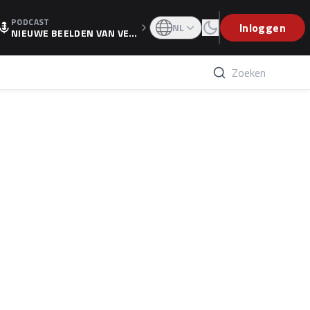
PODCAST
OGP
Inloggen
NL
NIEUWE BEELDEN VAN VER
STAPPEN EN WOLFF: 'WIE
WEET IS ER NU GETEKEND'