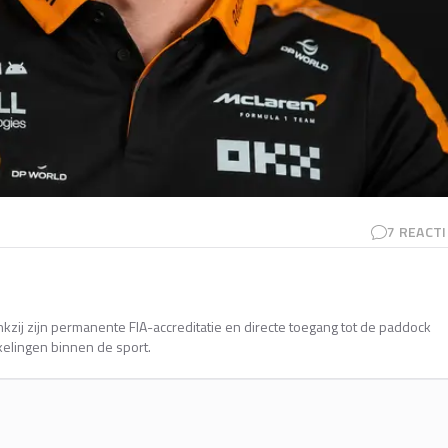
7
REACTI
kzij zijn permanente FIA-accreditatie en directe toegang tot de paddock
kelingen binnen de sport.