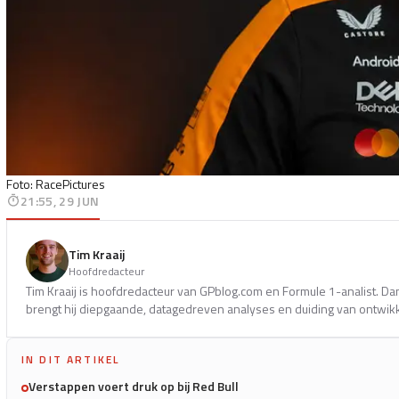
Foto: RacePictures
21:55, 29 JUN
Tim Kraaij
Hoofdredacteur
Tim Kraaij is hoofdredacteur van GPblog.com en Formule 1-analist. Dan
brengt hij diepgaande, datagedreven analyses en duiding van ontwik
IN DIT ARTIKEL
Verstappen voert druk op bij Red Bull