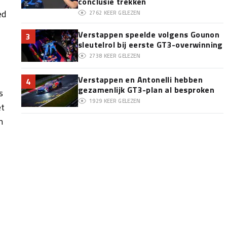
conclusie trekken
ed
2762
KEER GELEZEN
Verstappen speelde volgens Gounon
3
sleutelrol bij eerste GT3-overwinning
2738
KEER GELEZEN
Verstappen en Antonelli hebben
4
gezamenlijk GT3-plan al besproken
s
1929
KEER GELEZEN
et
n