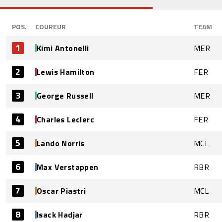
POS.
COUREUR
TEAM
1
Kimi Antonelli
MER
2
Lewis Hamilton
FER
3
George Russell
MER
4
Charles Leclerc
FER
5
Lando Norris
MCL
6
Max Verstappen
RBR
7
Oscar Piastri
MCL
8
Isack Hadjar
RBR