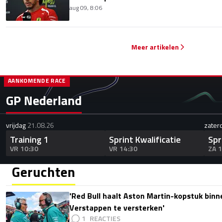
aug 09, 8:06
Meer artikelen
AANKOMENDE RACE
GP Nederland
vrijdag
21.08.26
zater
Training 1
Sprint Kwalificatie
Spr
VR 10:30
VR 14:30
ZA 
Geruchten
'Red Bull haalt Aston Martin-kopstuk bin
Verstappen te versterken'
1