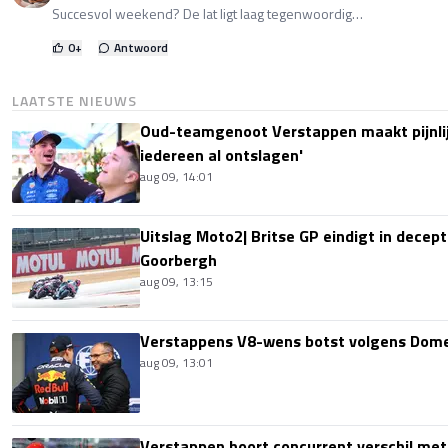
Succesvol weekend? De lat ligt laag tegenwoordig…
0
+
Antwoord
LAATSTE NIEUWS
Oud-teamgenoot Verstappen maakt pijnlijk
iedereen al ontslagen'
aug 09, 14:01
Uitslag Moto2| Britse GP eindigt in decept
Goorbergh
aug 09, 13:15
Verstappens V8-wens botst volgens Domen
aug 09, 13:01
Verstappen hoort concurrent verschil met