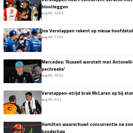
blootleggen
aug 09, 12:03
Jos Verstappen rekent op nieuw hoofdstu
aug 09, 11:01
Mercedes: 'Russell worstelt met Antonelli-
pechreeks'
aug 09, 10:02
Verstappen-strijd brak McLaren op bij sta
aug 09, 9:01
Hamilton waarschuwt concurrentie na zom
boodschap