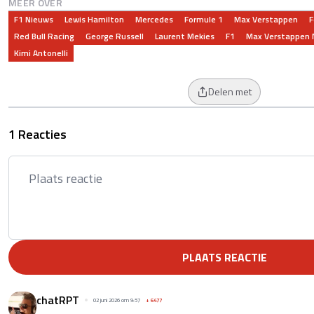
MEER OVER
F1 Nieuws
Lewis Hamilton
Mercedes
Formule 1
Max Verstappen
F
Red Bull Racing
George Russell
Laurent Mekies
F1
Max Verstappen 
Kimi Antonelli
Delen met
1 Reacties
PLAATS REACTIE
chatRPT
02 juni 2026 om 9:57
+
6477