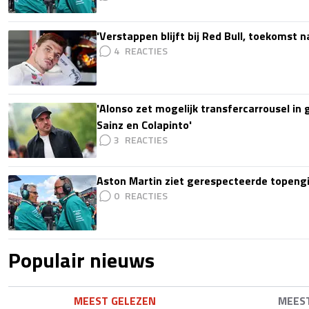
'Verstappen blijft bij Red Bull, toekomst 
4
'Alonso zet mogelijk transfercarrousel in
Sainz en Colapinto'
3
Aston Martin ziet gerespecteerde topengi
0
Populair nieuws
MEEST GELEZEN
MEES