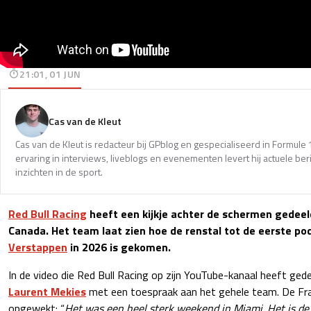
21:01, 01 JUN
Cas van de Kleut
Cas van de Kleut is redacteur bij GPblog en gespecialiseerd in Formul
ervaring in interviews, liveblogs en evenementen levert hij actuele 
inzichten in de sport.
Red Bull Racing
heeft een kijkje achter de schermen gedeeld
Canada. Het team laat zien hoe de renstal tot de eerste p
Verstappen
in 2026 is gekomen.
In de video die Red Bull Racing op zijn YouTube-kanaal heeft ge
Laurent Mekies
met een toespraak aan het gehele team. De Fr
opgewekt: “
Het was een heel sterk weekend in Miami. Het is de