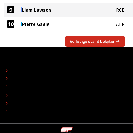
9
Liam Lawson
RCB
10
Pierre Gasly
ALP
Volledige stand bekijken
OVER
CONTACT
REDACTIONEEL STATUUT
COLOFON
ADVERTEREN
TIP DE REDACTIE
WERKEN BIJ