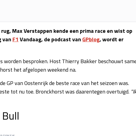
e rug, Max Verstappen kende een prima race en wist op
g van
F1
Vandaag, de podcast van
GPblog
, wordt er
es worden besproken. Host Thierry Bakker beschouwt sam
khorst het afgelopen weekend na.
 de GP van Oostenrijk de beste race van het seizoen was.
ste tot nu toe. Bronckhorst was daarentegen overtuigd.
"I
Bull