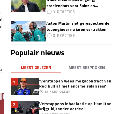
stoelendans voor Sainz en
n
Colapinto'
3
we
Aston Martin ziet gerespecteerde
ze
topengineer na jaren vertrekken
0
Populair nieuws
r
MEEST GELEZEN
MEEST BESPROKEN
t
'Verstappen wees megacontract van
1
Red Bull af met enorme salariseis'
8517
KEER GELEZEN
Verstappens inhaalactie op Hamilton
2
krijgt bijzonder oordeel