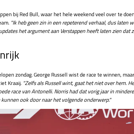
appen bij Red Bull, waar het hele weekend veel over te doe
team.
"Ik heb geen zin in een repeterend verhaal, dus laten 
updates het argument aan Verstappen heeft laten zien dat 
rijk
gelopen zondag. George Russell wist de race te winnen, maa
iet Kraaij.
"Zelfs als Russell wint, gaat het niet over hem. He
ede race van Antonelli. Norris had dat vorig jaar in mindere
we kunnen ook door naar het volgende onderwerp."