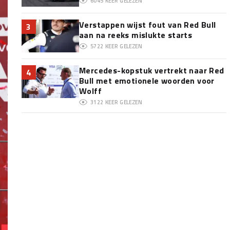
6045
KEER GELEZEN
Verstappen wijst fout van Red Bull
3
aan na reeks mislukte starts
5722
KEER GELEZEN
Mercedes-kopstuk vertrekt naar Red
4
Bull met emotionele woorden voor
Wolff
3122
KEER GELEZEN