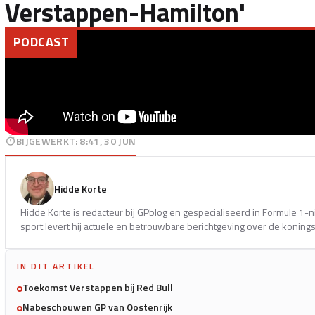
Verstappen-Hamilton'
PODCAST
BIJGEWERKT
:
8:41, 30 JUN
Hidde Korte
Hidde Korte is redacteur bij GPblog en gespecialiseerd in Formule 1-
sport levert hij actuele en betrouwbare berichtgeving over de koning
IN DIT ARTIKEL
Toekomst Verstappen bij Red Bull
Nabeschouwen GP van Oostenrijk