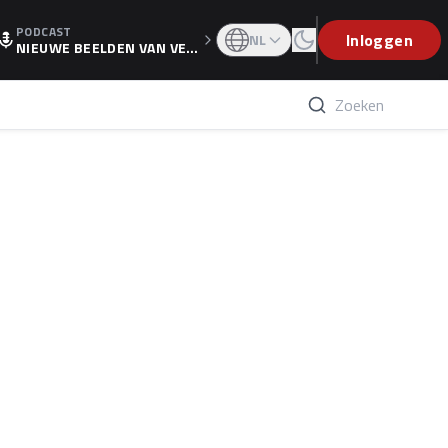
PODCAST
OGP
Inloggen
NL
NIEUWE BEELDEN VAN VER
STAPPEN EN WOLFF: 'WIE
WEET IS ER NU GETEKEND'