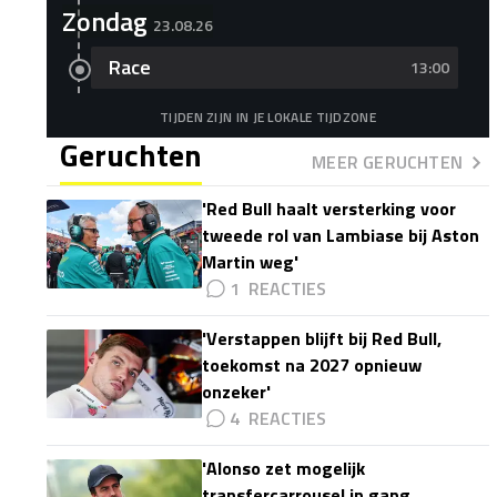
Zondag
23.08.26
Race
13:00
TIJDEN ZIJN IN JE LOKALE TIJDZONE
Geruchten
MEER GERUCHTEN
'Red Bull haalt versterking voor
tweede rol van Lambiase bij Aston
Martin weg'
1
'Verstappen blijft bij Red Bull,
toekomst na 2027 opnieuw
onzeker'
4
'Alonso zet mogelijk
transfercarrousel in gang,