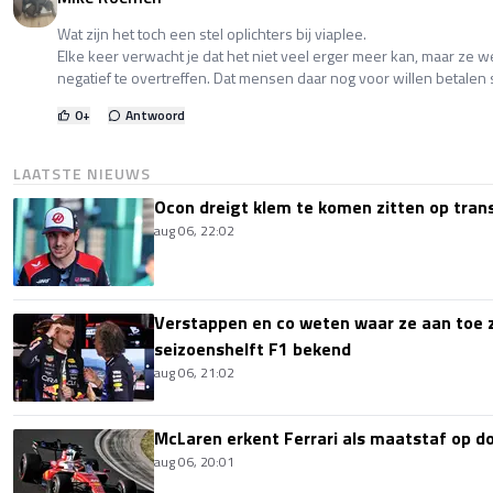
Wat zijn het toch een stel oplichters bij viaplee.
Elke keer verwacht je dat het niet veel erger meer kan, maar ze w
negatief te overtreffen. Dat mensen daar nog voor willen betalen sn
0
+
Antwoord
LAATSTE NIEUWS
Ocon dreigt klem te komen zitten op tran
aug 06, 22:02
Verstappen en co weten waar ze aan toe z
seizoenshelft F1 bekend
aug 06, 21:02
McLaren erkent Ferrari als maatstaf op 
aug 06, 20:01