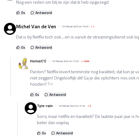
Nog een reden om blij te zijn dat ik heb opgezegd.
0
+
Antwoord
Michel Van de Ven
03 februari 2025 om 16:35
+
1
Dat is bij Netflix toch ook....en is vanuit de streamingsdienst ook lo
0
+
Antwoord
Homer(1)
03 februari 2025 om 17:03
+
15096
Pardon? Netflix levert tenminste nog kwaliteit, dat kun je 
niet zeggen! Ongelooflijk dit! Ga je die oplichters nou oo
houden? ?‍♂️
0
+
Antwoord
Tyre-rain
03 februari 2025 om 21:33
+
6
Sorry maar netflix en kwaliteit? De laatste paar jaar is
beter dan viaplay
0
+
Antwoord