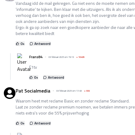
Vandaag idd de mail gekregen. Ga niet eens de moeite nemen o
'informatie' te kijken. Ben klaar met die uitzuigers. Als ik als ond
verhoog dan ben ik, hoe goed ik ook ben, het overgrote deel van 
ook andere aanbieders van mijn diensten zijn.
Ergo: ik ga op zoek naar een goedkopere aanbieder die naar alle 
betere kwaliteit biedt
0
+
Antwoord
Frans84
03 februari 2025 om 19:13
+
10439
F1tv
0
+
Antwoord
Pat Socialmedia
03 februari 2025 om 17:49
+
555
Waarom heet met reclame Basic en zonder reclame Standaard.
Laat ze zonder reclame premium noemen, we betalen immers pre
niets extra's voor die 55% prijsverhoging
0
+
Antwoord