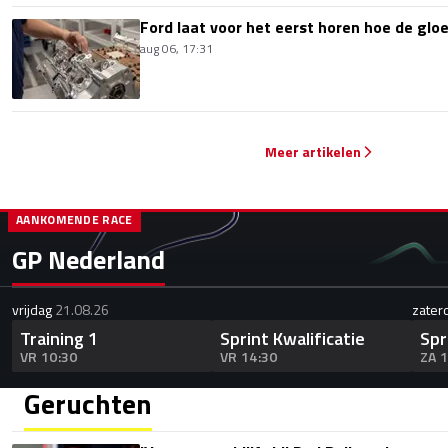
Ford laat voor het eerst horen hoe de glo
aug 06, 17:31
Meer artikelen
AANKOMENDE RACE
GP Nederland
vrijdag
21.08.26
zater
Training 1
Sprint Kwalificatie
Spr
VR 10:30
VR 14:30
ZA 
Geruchten