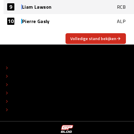
9
Liam Lawson
RCB
10
Pierre Gasly
ALP
Volledige stand bekijken
OVER
CONTACT
REDACTIONEEL STATUUT
COLOFON
ADVERTEREN
TIP DE REDACTIE
WERKEN BIJ