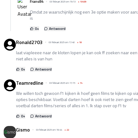
Frans84
03 februari 2025 om 19:13
+
10439
Omdat ze waarschijnlijk nog een 3e optie maken voor aanzi
is
0
+
Antwoord
Ronald2703
03 februari 2025 om 17:40
+
18
laat viapleeee naar de kloten lopen je kan ook ff zoeken naar een
niet alles is van hun
0
+
Antwoord
Teamredline
03 februari 2025 om 17:15
+
74
We willen toch gewoon f1 kijken ik hoef geen films te kijken op vi
opties beschikbaar. Voetbal darten hoef ik ook niet te zien geef 
voetbal darten films/series of alles in 1. Ik stap over op f1 tv
0
+
Antwoord
Gismo
03 februari 2025 om 16:44
+
22