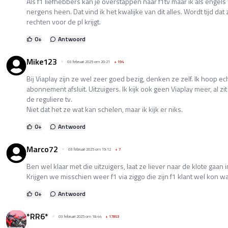
Als f1 liefhebbers kan je overstappen naar f1tv maar ik als engels
nergens heen. Dat vind ik het kwalijke van dit alles. Wordt tijd dat
rechten voor de pl krijgt.
0
+
Antwoord
Mike123
03 februari 2025 om 20:21
+
194
Bij Viaplay zijn ze wel zeer goed bezig, denken ze zelf. Ik hoop 
abonnement afsluit. Uitzuigers. Ik kijk ook geen Viaplay meer, al z
de reguliere tv.
Niet dat het ze wat kan schelen, maar ik kijk er niks.
0
+
Antwoord
Marco72
03 februari 2025 om 19:12
+
7
Ben wel klaar met die uitzuigers, laat ze liever naar de klote gaan 
Krijgen we misschien weer f1 via ziggo die zijn f1 klant wel kon w
0
+
Antwoord
*RR6*
03 februari 2025 om 18:44
+
17853