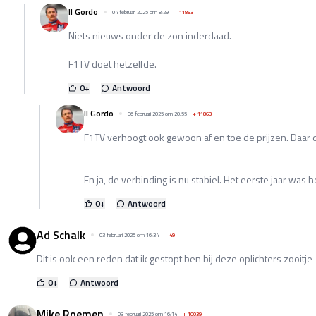
Il Gordo
04 februari 2025 om 8:29
+
11863
Niets nieuws onder de zon inderdaad.
F1TV doet hetzelfde.
0
+
Antwoord
Il Gordo
06 februari 2025 om 20:55
+
11863
F1TV verhoogt ook gewoon af en toe de prijzen. Daar d
En ja, de verbinding is nu stabiel. Het eerste jaar was 
0
+
Antwoord
Ad Schalk
03 februari 2025 om 16:34
+
49
Dit is ook een reden dat ik gestopt ben bij deze oplichters zooitje
0
+
Antwoord
Mike Roemen
03 februari 2025 om 16:14
+
10039