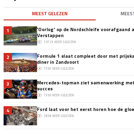
MEEST GELEZEN
MEES
'Oorlog' op de Nordschleife voorafgaand
1
Verstappen
10723
KEER GELEZEN
Formule 1 slaat compleet door met prijska
2
diner in Zandvoort
7393
KEER GELEZEN
Mercedes-topman ziet samenwerking met 
3
succes
7350
KEER GELEZEN
Ford laat voor het eerst horen hoe de glo
4
2838
KEER GELEZEN