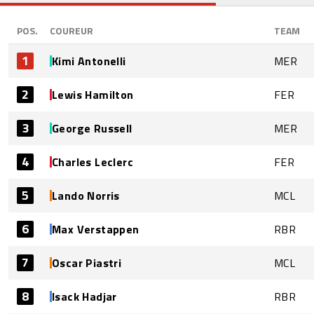
POS.
COUREUR
TEAM
1
Kimi Antonelli
MER
2
Lewis Hamilton
FER
3
George Russell
MER
4
Charles Leclerc
FER
5
Lando Norris
MCL
6
Max Verstappen
RBR
7
Oscar Piastri
MCL
8
Isack Hadjar
RBR