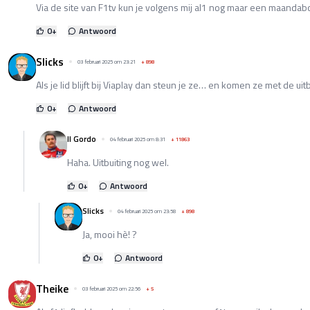
Via de site van F1tv kun je volgens mij al1 nog maar een maanda
0
+
Antwoord
Slicks
03 februari 2025 om 23:21
+
898
Als je lid blijft bij Viaplay dan steun je ze… en komen ze met de u
0
+
Antwoord
Il Gordo
04 februari 2025 om 8:31
+
11863
Haha. Uitbuiting nog wel.
0
+
Antwoord
Slicks
04 februari 2025 om 23:58
+
898
Ja, mooi hè! ?
0
+
Antwoord
Theike
03 februari 2025 om 22:56
+
5