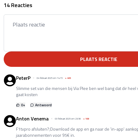
14 Reacties
PLAATS REACTIE
PeterP
04 februari 2025 om 14:15
+
459
Slimme set van die mensen bij Via Plee ben wel bang dat dir he
gaat kosten
0
+
Antwoord
Anton Venema
03 februari 2025 om 23:56
+
108
F1tvpro afsluiten?;Download de app en ga naar de 'in-app' aanko
jaarabonnementen voor 95€ in.