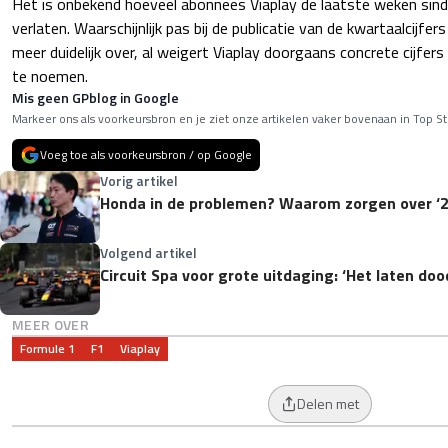
Het is onbekend hoeveel abonnees Viaplay de laatste weken sind
verlaten. Waarschijnlijk pas bij de publicatie van de kwartaalcijfers 
meer duidelijk over, al weigert Viaplay doorgaans concrete cijfe
te noemen.
Mis geen GPblog in Google
Markeer ons als voorkeursbron en je ziet onze artikelen vaker bovenaan in Top St
Voeg toe als voorkeursbron / op Google
Vorig artikel
Honda in de problemen? Waarom zorgen over ‘
Volgend artikel
Circuit Spa voor grote uitdaging: ‘Het laten doo
MEER OVER
Formule 1
F1
Viaplay
Delen met