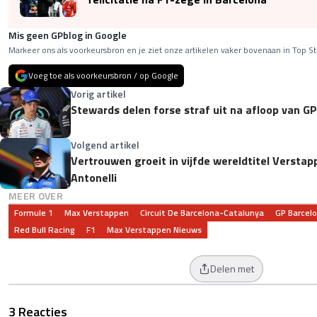
Mis geen GPblog in Google
Markeer ons als voorkeursbron en je ziet onze artikelen vaker bovenaan in Top St
Voeg toe als voorkeursbron / op Google
Vorig artikel
Stewards delen forse straf uit na afloop van G
Volgend artikel
Vertrouwen groeit in vijfde wereldtitel Versta
Antonelli
MEER OVER
Formule 1
Max Verstappen
Circuit De Barcelona-Catalunya
GP Barcel
Red Bull Racing
F1
Max Verstappen Nieuws
Delen met
3 Reacties