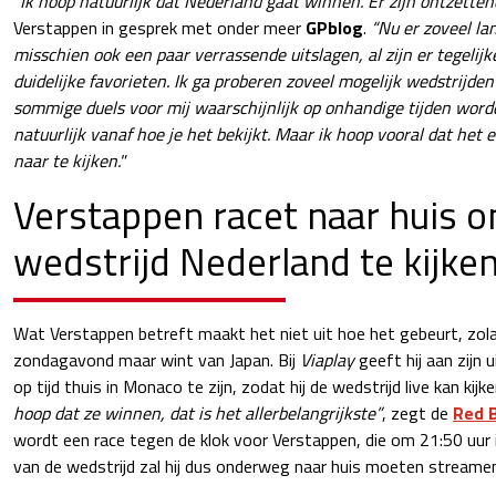
"Ik hoop natuurlijk dat Nederland gaat winnen. Er zijn ontzetten
Verstappen in gesprek met onder meer
GPblog
.
“Nu er zoveel la
misschien ook een paar verrassende uitslagen, al zijn er tegelijke
duidelijke favorieten. Ik ga proberen zoveel mogelijk wedstrijden 
sommige duels voor mij waarschijnlijk op onhandige tijden word
natuurlijk vanaf hoe je het bekijkt. Maar ik hoop vooral dat he
naar te kijken."
Verstappen racet naar huis 
wedstrijd Nederland te kijke
Wat Verstappen betreft maakt het niet uit hoe het gebeurt, zol
zondagavond maar wint van Japan. Bij
Viaplay
geeft hij aan zijn
op tijd thuis in Monaco te zijn, zodat hij de wedstrijd live kan kijk
hoop dat ze winnen, dat is het allerbelangrijkste”
, zegt de
Red B
wordt een race tegen de klok voor Verstappen, die om 21:50 uur i
van de wedstrijd zal hij dus onderweg naar huis moeten streame