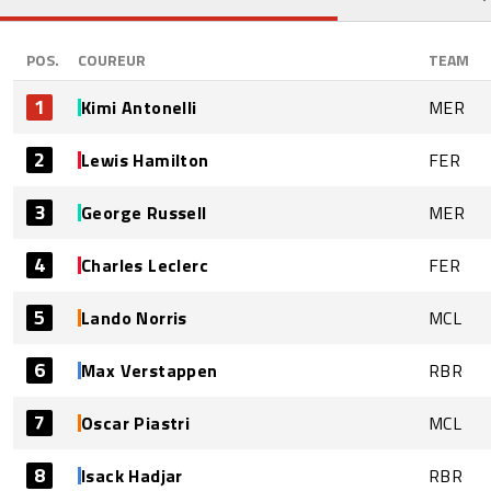
POS.
COUREUR
TEAM
1
Kimi Antonelli
MER
2
Lewis Hamilton
FER
3
George Russell
MER
4
Charles Leclerc
FER
5
Lando Norris
MCL
6
Max Verstappen
RBR
7
Oscar Piastri
MCL
8
Isack Hadjar
RBR