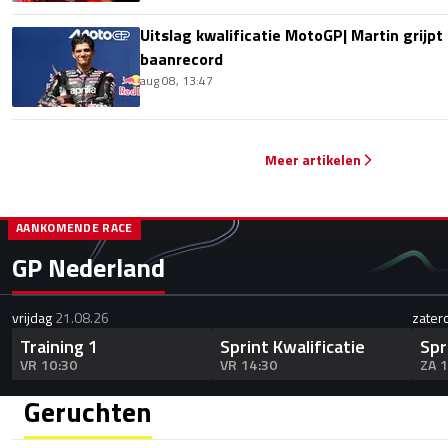
Uitslag kwalificatie MotoGP| Martin grijpt
baanrecord
aug 08, 13:47
Meer artikelen
AANKOMENDE RACE
GP Nederland
vrijdag
21.08.26
zater
Training 1
Sprint Kwalificatie
Spr
VR 10:30
VR 14:30
ZA 
Geruchten