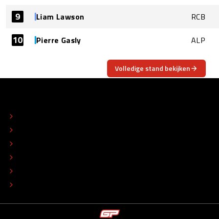
9
Liam Lawson
RCB
10
Pierre Gasly
ALP
Volledige stand bekijken
OVER
CONTACT
REDACTIONEEL STATUUT
COLOFON
ADVERTEREN
TIP DE REDACTIE
WERKEN BIJ