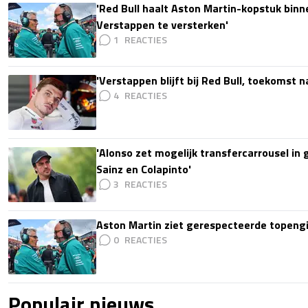
'Red Bull haalt Aston Martin-kopstuk bin
Verstappen te versterken'
1
'Verstappen blijft bij Red Bull, toekomst 
4
'Alonso zet mogelijk transfercarrousel in
Sainz en Colapinto'
3
Aston Martin ziet gerespecteerde topengi
0
Populair nieuws