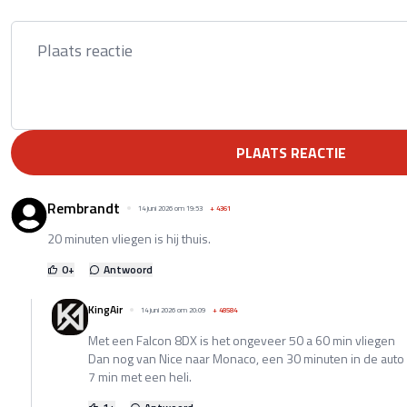
PLAATS REACTIE
Rembrandt
14 juni 2026 om 19:53
+
4361
20 minuten vliegen is hij thuis.
0
+
Antwoord
KingAir
14 juni 2026 om 20:09
+
48584
Met een Falcon 8DX is het ongeveer 50 a 60 min vliegen
Dan nog van Nice naar Monaco, een 30 minuten in de auto 
7 min met een heli.