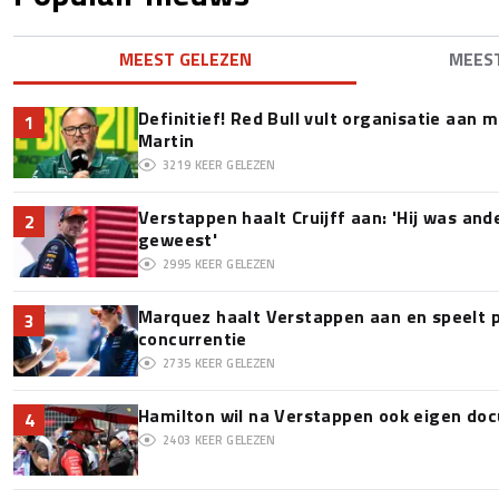
MEEST GELEZEN
MEES
Definitief! Red Bull vult organisatie aan
1
Martin
3219
KEER GELEZEN
Verstappen haalt Cruijff aan: 'Hij was and
2
geweest'
2995
KEER GELEZEN
Marquez haalt Verstappen aan en speelt 
3
concurrentie
2735
KEER GELEZEN
Hamilton wil na Verstappen ook eigen d
4
2403
KEER GELEZEN