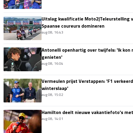
Uitslag kwalificatie Moto2|Teleurstelling 
Spaanse coureurs domineren
aug 08, 16:43
Antonelli openhartig over twijfels: 'Ik kon
genieten'
aug 08, 16:04
Vermeulen prijst Verstappen: 'F1 verkeerd
winterslaap'
aug 08, 15:02
Hamilton deelt nieuwe vakantiefoto's met
aug 08, 14:01