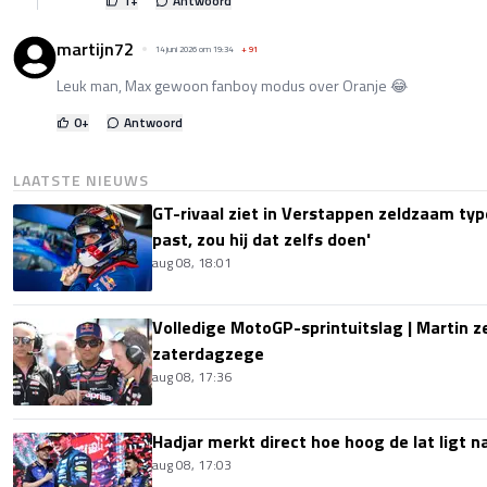
1
+
Antwoord
martijn72
14 juni 2026 om 19:34
+
91
Leuk man, Max gewoon fanboy modus over Oranje 😂
0
+
Antwoord
LAATSTE NIEUWS
GT-rivaal ziet in Verstappen zeldzaam type
past, zou hij dat zelfs doen'
aug 08, 18:01
Volledige MotoGP-sprintuitslag | Martin z
zaterdagzege
aug 08, 17:36
Hadjar merkt direct hoe hoog de lat ligt 
aug 08, 17:03