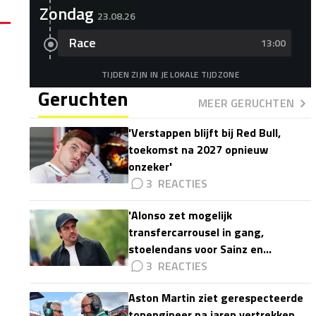
Zondag
23.08.26
Race
13:00
TIJDEN ZIJN IN JE LOKALE TIJDZONE
Geruchten
MEER GERUCHTEN
'Verstappen blijft bij Red Bull,
toekomst na 2027 opnieuw
onzeker'
3
'Alonso zet mogelijk
transfercarrousel in gang,
stoelendans voor Sainz en
Colapinto'
3
Aston Martin ziet gerespecteerde
topengineer na jaren vertrekken