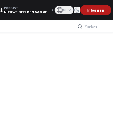
PODCAST
OGP
Inloggen
NL
NIEUWE BEELDEN VAN VER
STAPPEN EN WOLFF: 'WIE
WEET IS ER NU GETEKEND'