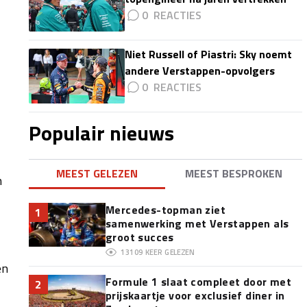
0
Niet Russell of Piastri: Sky noemt
andere Verstappen-opvolgers
0
Populair nieuws
MEEST GELEZEN
MEEST BESPROKEN
n
Mercedes-topman ziet
1
samenwerking met Verstappen als
groot succes
13109
KEER GELEZEN
en
Formule 1 slaat compleet door met
2
prijskaartje voor exclusief diner in