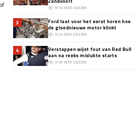
Zandvoort
of
9130
KEER GELEZEN
Ford laat voor het eerst horen hoe
3
de gloednieuwe motor klinkt
5245
KEER GELEZEN
Verstappen wijst fout van Red Bull
4
aan na reeks mislukte starts
3183
KEER GELEZEN