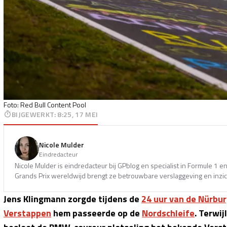
Foto: Red Bull Content Pool
BIJGEWERKT
:
8:25, 17 MEI
Nicole Mulder
Eindredacteur
Nicole Mulder is eindredacteur bij GPblog en specialist in Formule 1 
Grands Prix wereldwijd brengt ze betrouwbare verslaggeving en inzich
Jens Klingmann zorgde tijdens de
24 uur van de Nürbur
Verstappen
hem passeerde op de
Nordschleife
. Terwi