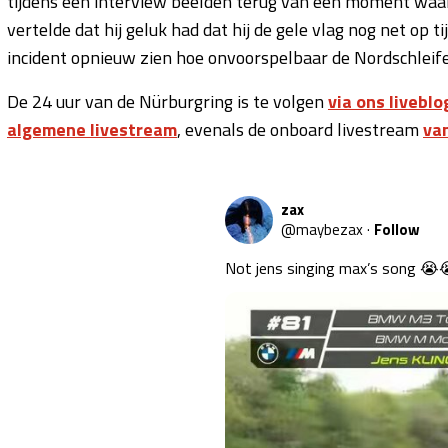
tijdens een interview beelden terug van een moment waarop
vertelde dat hij geluk had dat hij de gele vlag nog net op t
incident opnieuw zien hoe onvoorspelbaar de Nordschleife b
De 24 uur van de Nürburgring is te volgen
via ons liveblo
algemene livestream
, evenals de onboard livestream
van
zax
@
maybezax
·
Follow
Not jens singing max’s song 😭