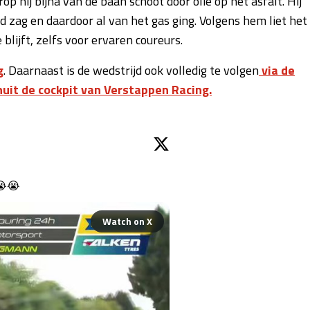
 hij bijna van de baan schoot door olie op het asfalt. Hij
ijd zag en daardoor al van het gas ging. Volgens hem liet het
lijft, zelfs voor ervaren coureurs.
g
. Daarnaast is de wedstrijd ook volledig te volgen
via de
uit de cockpit van Verstappen Racing.
😭😭 
Watch on X