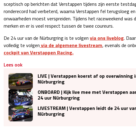
sceptisch op berichten dat Verstappen tijdens zijn eerste testda
ronderecord had verbeterd, waarna Verstappen fel terugsloeg en
onwaarheden moest verspreiden. Tijdens het raceweekend was da
merken en er is veel respect tussen de twee coureurs.
De 24 uur van de Nürburgring is te volgen
via ons liveblog
. Daa
volledig te volgen
via de algemene livestream
, evenals de on
cockpit van Verstappen Racing.
Lees ook
LIVE | Verstappen koerst af op overwinning i
Nürburgring
ONBOARD | Kijk live mee met Verstappen aan
24 uur Nürburgring
LIVESTREAM | Verstappen leidt de 24 uur va
Nürburgring