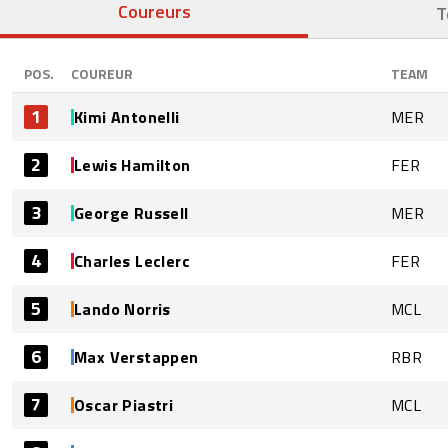
Coureurs
T
POS.
COUREUR
TEAM
1
Kimi Antonelli
MER
2
Lewis Hamilton
FER
3
George Russell
MER
4
Charles Leclerc
FER
5
Lando Norris
MCL
6
Max Verstappen
RBR
7
Oscar Piastri
MCL