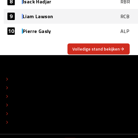
8
Isack Hadjar
RBR
9
Liam Lawson
RCB
10
Pierre Gasly
ALP
Volledige stand bekijken
OVER
CONTACT
REDACTIONEEL STATUUT
COLOFON
ADVERTEREN
TIP DE REDACTIE
WERKEN BIJ