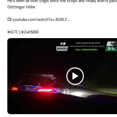
He's been all over Engel since the stops and finally drafts past
Döttinger Höhe

📺 
youtube.com/watch?v=3l2BLf…
#IGTC
 | 
#24hNBR