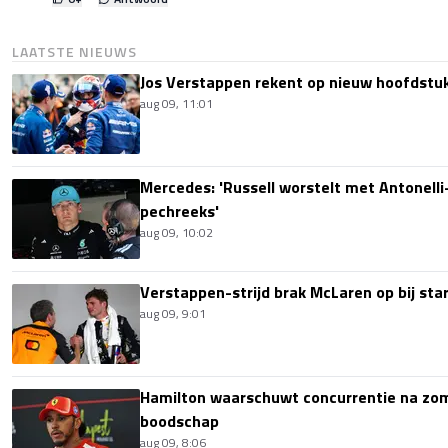
LAATSTE NIEUWS
Jos Verstappen rekent op nieuw hoofdstu
aug 09, 11:01
Mercedes: 'Russell worstelt met Antonelli-
pechreeks'
aug 09, 10:02
Verstappen-strijd brak McLaren op bij sta
aug 09, 9:01
Hamilton waarschuwt concurrentie na zom
boodschap
aug 09, 8:06