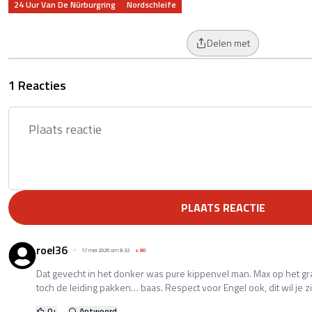
24 Uur Van De Nürburgring
Nordschleife
Delen met
1 Reacties
PLAATS REACTIE
roel36
17 mei 2026 om 8:32
+
80
Dat gevecht in het donker was pure kippenvel man. Max op het gr
toch de leiding pakken… baas. Respect voor Engel ook, dit wil je z
0
+
Antwoord