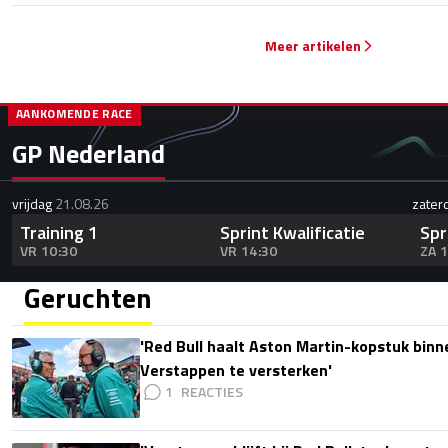
Meer artikelen
AANKOMENDE RACE
GP Nederland
vrijdag
21.08.26
zater
Training 1
Sprint Kwalificatie
Spr
VR 10:30
VR 14:30
ZA 
Geruchten
'Red Bull haalt Aston Martin-kopstuk bin
Verstappen te versterken'
1