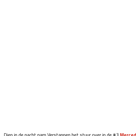
Diep in de nacht nam Verstappen het stuur over in de #3
Merce