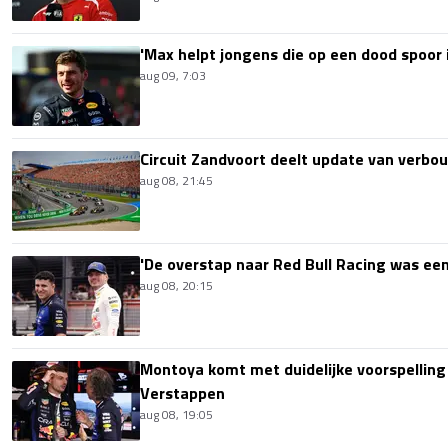
'Max helpt jongens die op een dood spoor i
aug 09, 7:03
Circuit Zandvoort deelt update van verbo
aug 08, 21:45
'De overstap naar Red Bull Racing was een
aug 08, 20:15
Montoya komt met duidelijke voorspellin
Verstappen
aug 08, 19:05