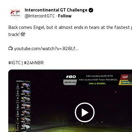
Intercontinental GT Challenge
@
IntercontGTC
·
Follow
Back comes Engel, but it almost ends in tears at the fastest p
track! 🫣

📺 
youtube.com/watch?v=3l2BLf…
#IGTC
 | 
#24hNBR