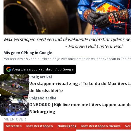
Max Verstappen reed een indrukwekkende nachtstint tijdens de
- Foto: Red Bull Content Pool
Mis geen GPblog in Google
Markeer ons als voorkeursbron en je ziet onze artikelen vaker bovenaan in Top St
Voeg toe als voorkeursbron / op Google
Vorig artikel
Verstappen-rivaal zingt 'Tu tu du du Max Versta
de Nordschleife
Volgend artikel
ONBOARD | Kijk live mee met Verstappen aan de 
Nürburgring
MEER OVER
Mercedes
Max Verstappen
Nurburgring
Max Verstappen Nieuws
Ver