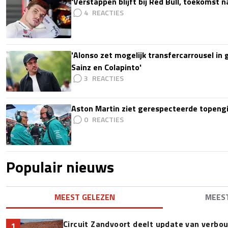
'Verstappen blijft bij Red Bull, toekomst 
4
'Alonso zet mogelijk transfercarrousel in
Sainz en Colapinto'
3
Aston Martin ziet gerespecteerde topengi
0
Populair nieuws
MEEST GELEZEN
MEES
Circuit Zandvoort deelt update van verbo
1