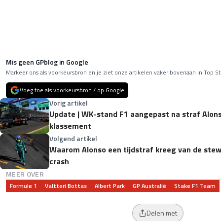
Mis geen GPblog in Google
Markeer ons als voorkeursbron en je ziet onze artikelen vaker bovenaan in Top St
Voeg toe als voorkeursbron / op Google
Vorig artikel
Update | WK-stand F1 aangepast na straf Alons
klassement
Volgend artikel
Waarom Alonso een tijdstraf kreeg van de stewar
crash
MEER OVER
Formule 1
Valtteri Bottas
Albert Park
GP Australië
Stake F1 Team
Delen met