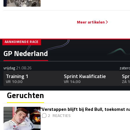
Meer artikelen
AANKOMENDE RACE
GP Nederland
vrijdag
21.08.26
zater
Training 1
Sprint Kwalificatie
Spr
VR 10:30
VR 14:30
ZA 
Geruchten
'Verstappen blijft bij Red Bull, toekomst 
2