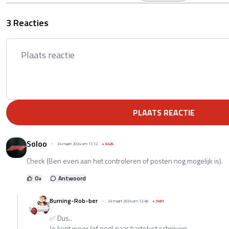
3 Reacties
PLAATS REACTIE
Soloo
24 maart 2024 om 11:12
+
6426
Check (Ben even aan het controleren of posten nog mogelijk is).
0
+
Antwoord
Burning-Rob-ber
24 maart 2024 om 12:46
+
9491
✅ Dus..
Je kunt weer (of nog) naar hartelust schrijven..