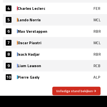
4
Charles Leclerc
FER
5
Lando Norris
MCL
6
Max Verstappen
RBR
7
Oscar Piastri
MCL
8
Isack Hadjar
RBR
9
Liam Lawson
RCB
10
Pierre Gasly
ALP
Volledige stand bekijken
OVER