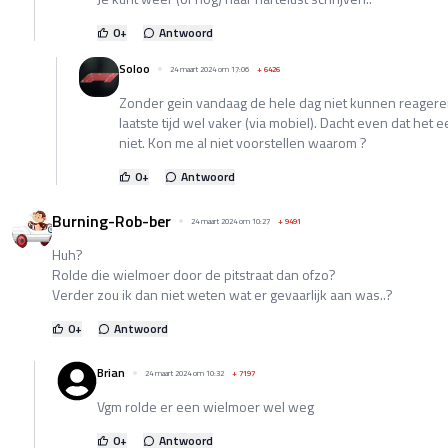
0
+
Antwoord
Soloo
24 maart 2024 om 17:06
+
6426
Zonder gein vandaag de hele dag niet kunnen reageren
laatste tijd wel vaker (via mobiel). Dacht even dat het
niet. Kon me al niet voorstellen waarom ?
0
+
Antwoord
Burning-Rob-ber
24 maart 2024 om 10:27
+
9491
Huh?
Rolde die wielmoer door de pitstraat dan ofzo?
Verder zou ik dan niet weten wat er gevaarlijk aan was..?
0
+
Antwoord
Brian
24 maart 2024 om 10:32
+
7197
Vgm rolde er een wielmoer wel weg
0
+
Antwoord