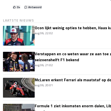
0
+
Antwoord
LAATSTE NIEUWS
Ocon lijkt weinig opties te hebben, Haas k
aug 06, 22:02
Verstappen en co weten waar ze aan toe z
seizoenshelft F1 bekend
aug 06, 21:02
McLaren erkent Ferrari als maatstaf op 
aug 06, 20:01
Formule 1 ziet inkomsten enorm dalen, Lib