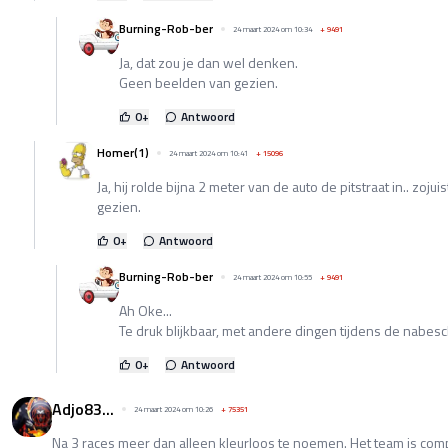
Burning-Rob-ber
24 maart 2024 om 10:34
+
9491
Ja, dat zou je dan wel denken.
Geen beelden van gezien.
0
+
Antwoord
Homer(1)
24 maart 2024 om 10:41
+
15096
Ja, hij rolde bijna 2 meter van de auto de pitstraat in.. zoj
gezien.
0
+
Antwoord
Burning-Rob-ber
24 maart 2024 om 10:55
+
9491
Ah Oke...
Te druk blijkbaar, met andere dingen tijdens de nabes
0
+
Antwoord
Adjo83...
24 maart 2024 om 10:26
+
75351
Na 3 races meer dan alleen kleurloos te noemen. Het team is com