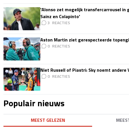
'Alonso zet mogelijk transfercarrousel in
Sainz en Colapinto'
3
Aston Martin ziet gerespecteerde topengi
0
Niet Russell of Piastri: Sky noemt ander
0
Populair nieuws
MEEST GELEZEN
MEES