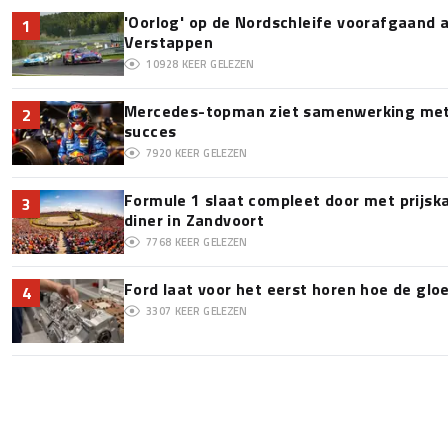
'Oorlog' op de Nordschleife voorafgaand
1
Verstappen
10928
KEER GELEZEN
Mercedes-topman ziet samenwerking met 
2
succes
7920
KEER GELEZEN
Formule 1 slaat compleet door met prijska
3
diner in Zandvoort
7768
KEER GELEZEN
Ford laat voor het eerst horen hoe de glo
4
3307
KEER GELEZEN