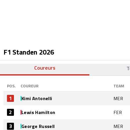
F1 Standen
2026
Coureurs
T
POS.
COUREUR
TEAM
1
Kimi Antonelli
MER
2
Lewis Hamilton
FER
3
George Russell
MER