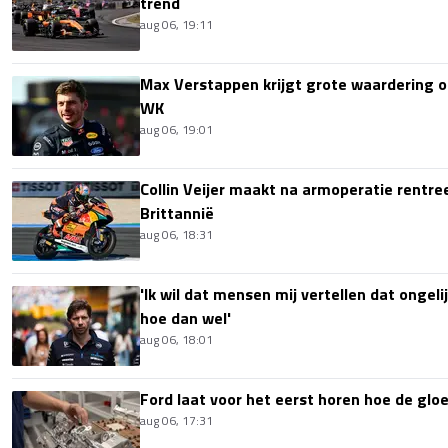
trend
aug 06, 19:11
Max Verstappen krijgt grote waardering 
WK
aug 06, 19:01
Collin Veijer maakt na armoperatie rentre
Brittannië
aug 06, 18:31
'Ik wil dat mensen mij vertellen dat ongel
hoe dan wel'
aug 06, 18:01
Ford laat voor het eerst horen hoe de glo
aug 06, 17:31