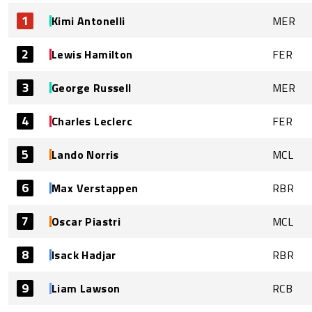
1
Kimi Antonelli
MER
2
Lewis Hamilton
FER
3
George Russell
MER
4
Charles Leclerc
FER
5
Lando Norris
MCL
6
Max Verstappen
RBR
7
Oscar Piastri
MCL
8
Isack Hadjar
RBR
9
Liam Lawson
RCB