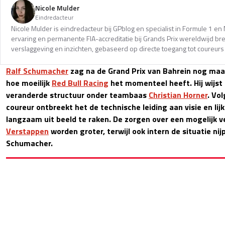
Nicole Mulder
Eindredacteur
Nicole Mulder is eindredacteur bij GPblog en specialist in Formule 1 e
ervaring en permanente FIA-accreditatie bij Grands Prix wereldwijd b
verslaggeving en inzichten, gebaseerd op directe toegang tot coureurs 
Ralf Schumacher
zag na de Grand Prix van Bahrein nog maar
hoe moeilijk
Red Bull Racing
het momenteel heeft. Hij wijst 
veranderde structuur onder teambaas
Christian Horner
. Vo
coureur ontbreekt het de technische leiding aan visie en li
langzaam uit beeld te raken. De zorgen over een mogelijk v
Verstappen
worden groter, terwijl ook intern de situatie ni
Schumacher.