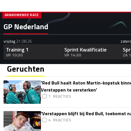
AANKOMENDE RACE
GP Nederland
vrijdag
21.08.26
zater
Training 1
Sprint Kwalificatie
Spr
VR 10:30
VR 14:30
ZA 
Geruchten
'Red Bull haalt Aston Martin-kopstuk bin
Verstappen te versterken'
1
'Verstappen blijft bij Red Bull, toekomst 
4