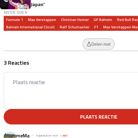
Japan'
MEER OVER
Formule 1
Max Verstappen
Christian Horner
GP Bahrein
Red Bull Ra
Bahrain International Circuit
Ralf Schumacher
F1
Max Verstappen Ni
Delen met
3 Reacties
PLAATS REACTIE
meMa
15 april 2025 om 13:57
+
4067