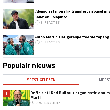
'Alonso zet mogelijk transfercarrousel in
Sainz en Colapinto'
3
Aston Martin ziet gerespecteerde topengi
0
Populair nieuws
MEEST GELEZEN
MEES
Definitief! Red Bull vult organisatie aan
1
Martin
3196
KEER GELEZEN