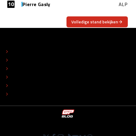
10
Pierre Gasly
ALP
Volledige stand bekijken
OVER
CONTACT
REDACTIONEEL STATUUT
COLOFON
ADVERTEREN
TIP DE REDACTIE
WERKEN BIJ