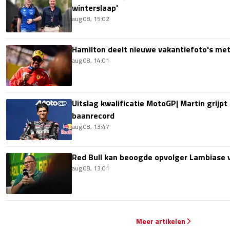
winterslaap'
aug 08, 15:02
Hamilton deelt nieuwe vakantiefoto's met
aug 08, 14:01
Uitslag kwalificatie MotoGP| Martin grijpt
baanrecord
aug 08, 13:47
Red Bull kan beoogde opvolger Lambiase v
aug 08, 13:01
Meer artikelen