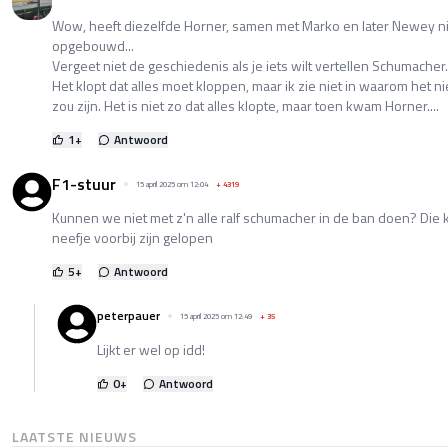
Wow, heeft diezelfde Horner, samen met Marko en later Newey nie
opgebouwd...
Vergeet niet de geschiedenis als je iets wilt vertellen Schumacher.
Het klopt dat alles moet kloppen, maar ik zie niet in waarom het n
zou zijn. Het is niet zo dat alles klopte, maar toen kwam Horner....
1
+
Antwoord
F1-stuur
15 april 2025 om 12:04
+
4319
Kunnen we niet met z'n alle ralf schumacher in de ban doen? Die ke
neefje voorbij zijn gelopen
5
+
Antwoord
peterpauer
15 april 2025 om 12:49
+
35
Lijkt er wel op idd!
0
+
Antwoord
LAATSTE NIEUWS