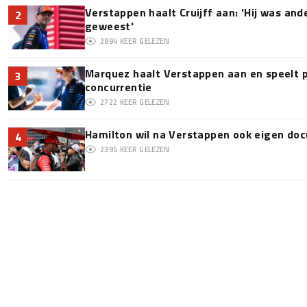
Verstappen haalt Cruijff aan: 'Hij was and
2
geweest'
2894
KEER GELEZEN
Marquez haalt Verstappen aan en speelt 
3
concurrentie
2722
KEER GELEZEN
Hamilton wil na Verstappen ook eigen d
4
2395
KEER GELEZEN