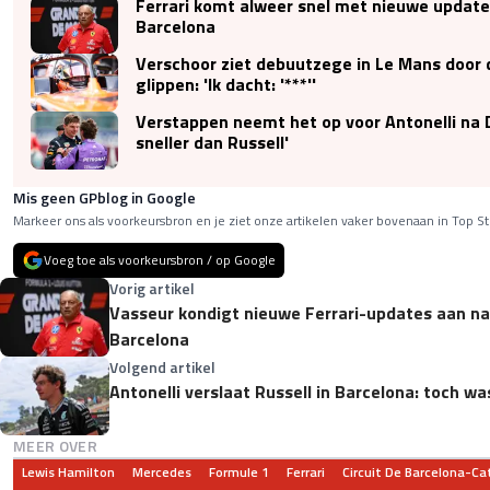
Ferrari komt alweer snel met nieuwe update
Barcelona
Verschoor ziet debuutzege in Le Mans door 
glippen: 'Ik dacht: '***''
Verstappen neemt het op voor Antonelli na 
sneller dan Russell'
Mis geen GPblog in Google
Markeer ons als voorkeursbron en je ziet onze artikelen vaker bovenaan in Top St
Voeg toe als voorkeursbron / op Google
Vorig artikel
Vasseur kondigt nieuwe Ferrari-updates aan na
Barcelona
Volgend artikel
Antonelli verslaat Russell in Barcelona: toch was
MEER OVER
Lewis Hamilton
Mercedes
Formule 1
Ferrari
Circuit De Barcelona-Ca