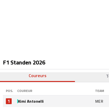
F1 Standen
2026
Coureurs
T
POS.
COUREUR
TEAM
1
Kimi Antonelli
MER