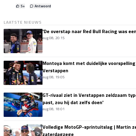
5
+
Antwoord
LAATSTE NIEUWS
'De overstap naar Red Bull Racing was een
aug 08, 20:15
Montoya komt met duidelijke voorspellin
Verstappen
aug 08, 19:05
GT-rivaal ziet in Verstappen zeldzaam type
past, zou hij dat zelfs doen'
aug 08, 18:01
Volledige MotoGP-sprintuitslag | Martin z
zaterdagzege