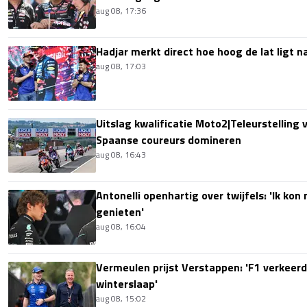
aug 08, 17:36
Hadjar merkt direct hoe hoog de lat ligt 
aug 08, 17:03
Uitslag kwalificatie Moto2|Teleurstelling 
Spaanse coureurs domineren
aug 08, 16:43
Antonelli openhartig over twijfels: 'Ik kon
genieten'
aug 08, 16:04
Vermeulen prijst Verstappen: 'F1 verkeerd
winterslaap'
aug 08, 15:02