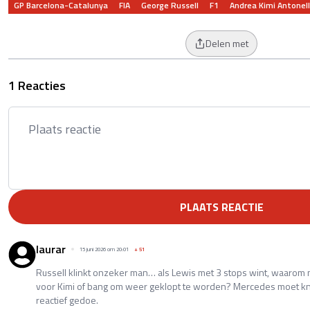
GP Barcelona-Catalunya
FIA
George Russell
F1
Andrea Kimi Antonell
Delen met
1 Reacties
PLAATS REACTIE
laurar
15 juni 2026 om 20:01
+
51
Russell klinkt onzeker man… als Lewis met 3 stops wint, waarom
voor Kimi of bang om weer geklopt te worden? Mercedes moet kn
reactief gedoe.