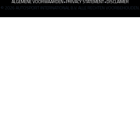
ALGEMENE VOORWAARDEN
•
PRIVACY STATEMENT
•
DISCLAIMER
© 2026 AUTOSPORT INTERNATIONAL B.V. ALLE RECHTEN VOORBEHOUDEN.