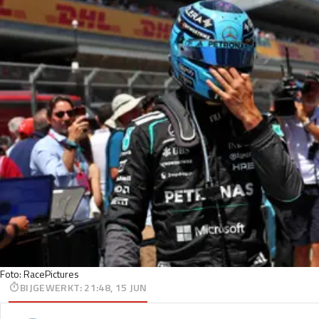
Foto: RacePictures
BIJGEWERKT
:
21:48, 15 JUN