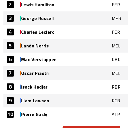
2
Lewis Hamilton
FER
3
George Russell
MER
4
Charles Leclerc
FER
5
Lando Norris
MCL
6
Max Verstappen
RBR
7
Oscar Piastri
MCL
8
Isack Hadjar
RBR
9
Liam Lawson
RCB
10
Pierre Gasly
ALP