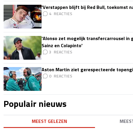
'Verstappen blijft bij Red Bull, toekomst 
4
'Alonso zet mogelijk transfercarrousel in
Sainz en Colapinto'
3
Aston Martin ziet gerespecteerde topengi
0
Populair nieuws
MEEST GELEZEN
MEES