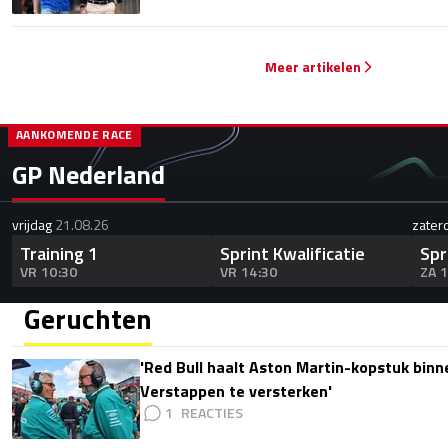
Meer artikelen
AANKOMENDE RACE
GP Nederland
vrijdag
21.08.26
zater
Training 1
Sprint Kwalificatie
Spr
VR 10:30
VR 14:30
ZA 
Geruchten
'Red Bull haalt Aston Martin-kopstuk bin
Verstappen te versterken'
1