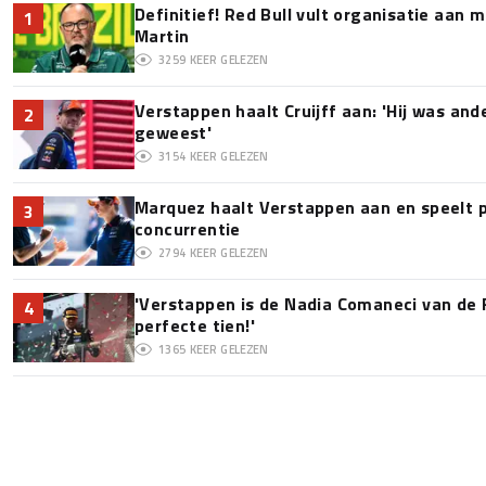
Definitief! Red Bull vult organisatie aan
1
Martin
3259
KEER GELEZEN
Verstappen haalt Cruijff aan: 'Hij was and
2
geweest'
3154
KEER GELEZEN
Marquez haalt Verstappen aan en speelt 
3
concurrentie
2794
KEER GELEZEN
'Verstappen is de Nadia Comaneci van de 
4
perfecte tien!'
1365
KEER GELEZEN