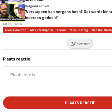
Volgend artikel
'Verstappen kan nergens heen? Dat wordt binne
iedereen gedeeld'
MEER OVER
Lewis Hamilton
Max Verstappen
Ferrari
Nico Rosberg
Red Bull Raci
Delen met
Plaats reactie
PLAATS REACTIE