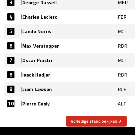
3
George Russell
MER
4
Charles Leclerc
FER
5
Lando Norris
MCL
6
Max Verstappen
RBR
7
Oscar Piastri
MCL
8
Isack Hadjar
RBR
9
Liam Lawson
RCB
10
Pierre Gasly
ALP
Volledige stand bekijken