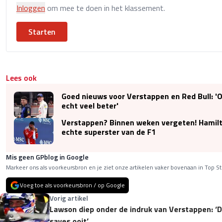
Inloggen
om mee te doen in het klassement.
Starten
Lees ook
Goed nieuws voor Verstappen en Red Bull: 'O
echt veel beter'
Verstappen? Binnen weken vergeten! Hamilt
echte superster van de F1
Mis geen GPblog in Google
Markeer ons als voorkeursbron en je ziet onze artikelen vaker bovenaan in Top St
Voeg toe als voorkeursbron / op Google
Vorig artikel
Lawson diep onder de indruk van Verstappen: ‘
saves ooit’