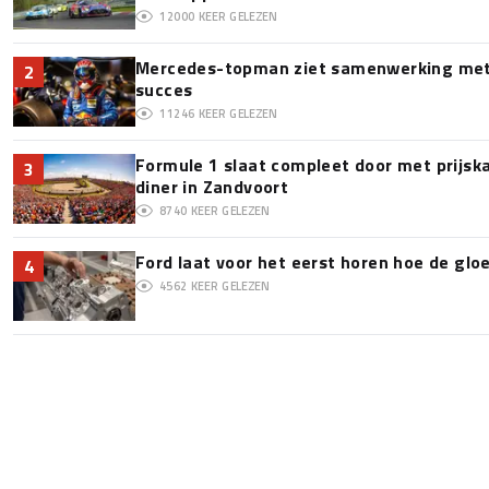
12000
KEER GELEZEN
Mercedes-topman ziet samenwerking met 
2
succes
11246
KEER GELEZEN
Formule 1 slaat compleet door met prijska
3
diner in Zandvoort
8740
KEER GELEZEN
Ford laat voor het eerst horen hoe de glo
4
4562
KEER GELEZEN