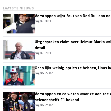
LAATSTE NIEUWS
Verstappen wijst fout van Red Bull aan na
aug 07, 8:01
Uitgesproken claim over Helmut Marko wri
detail
aug 07, 7:01
Ocon lijkt weinig opties te hebben, Haas k
aug 06, 22:02
Verstappen en co weten waar ze aan toe z
seizoenshelft F1 bekend
aug 06, 21:02