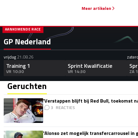
Meer artikelen
AANKOMENDE RACE
GP Nederland
vrijdag
21.08.26
zater
Training 1
Sprint Kwalificatie
Spr
VR 10:30
VR 14:30
ZA 
Geruchten
'Verstappen blijft bij Red Bull, toekomst 
3
'Alonso zet mogelijk transfercarrousel in