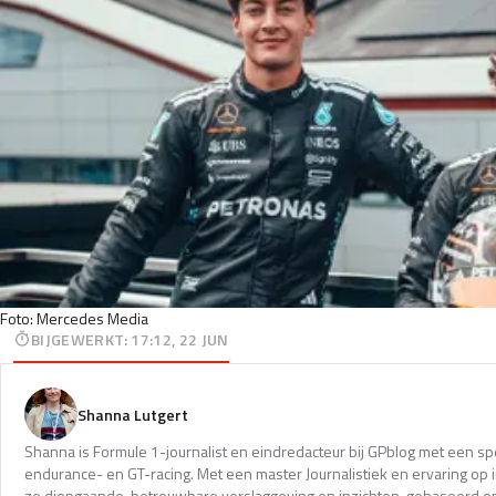
Foto: Mercedes Media
BIJGEWERKT
:
17:12, 22 JUN
Shanna Lutgert
Shanna is Formule 1-journalist en eindredacteur bij GPblog met een spec
endurance- en GT-racing. Met een master Journalistiek en ervaring op in
ze diepgaande, betrouwbare verslaggeving en inzichten, gebaseerd op