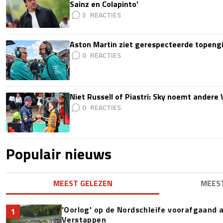
Sainz en Colapinto'
3
Aston Martin ziet gerespecteerde topengi
0
Niet Russell of Piastri: Sky noemt ander
0
Populair nieuws
MEEST GELEZEN
MEES
'Oorlog' op de Nordschleife voorafgaand
1
Verstappen