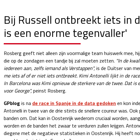
Bij Russell ontbreekt iets in d
is een enorme tegenvaller'
Rosberg geeft niet alleen zijn voormalige team huiswerk mee, hij 
die op de zondagen een tandje bij zal moeten zetten.
"In de kwal
iedereen aan, zelfs iemand als Verstappen",
is de Duitser van me
me iets af of er niet iets ontbreekt. Kimi Antonelli lijkt in de race
In Barcelona was Kimi opnieuw de sterkere van de twee. Dat is
voor George",
peinst Rosberg.
GPblog
is na
de race in Spanje in de data gedoken
en kon ind
Antonelli in twee van de drie stints de snellere coureur was. Ook g
banden om. Dat kan in Oostenrijk wederom cruciaal worden, aan
worden en de banden het zwaar te verduren zullen krijgen. Antonel
diegene met de negatieve statistieken in Oostenrijk. Hij heeft n