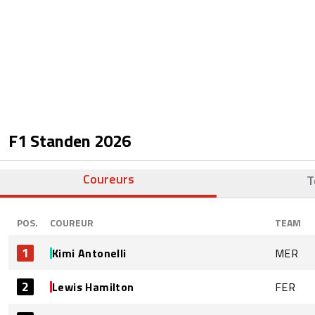
F1 Standen
2026
Coureurs
T
POS.
COUREUR
TEAM
1
Kimi Antonelli
MER
2
Lewis Hamilton
FER