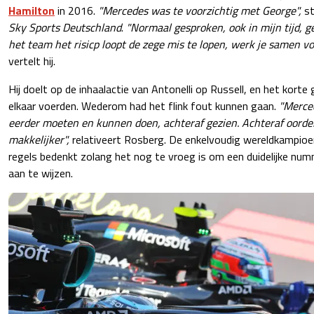
Hamilton
in 2016.
"Mercedes was te voorzichtig met George",
st
Sky Sports Deutschland
.
"Normaal gesproken, ook in mijn tijd, ge
het team het risicp loopt de zege mis te lopen, werk je samen v
vertelt hij.
Hij doelt op de inhaalactie van Antonelli op Russell, en het kor
elkaar voerden. Wederom had het flink fout kunnen gaan.
"Merce
eerder moeten en kunnen doen, achteraf gezien. Achteraf oordelen
makkelijker",
relativeert Rosberg. De enkelvoudig wereldkampio
regels bedenkt zolang het nog te vroeg is om een duidelijke n
aan te wijzen.