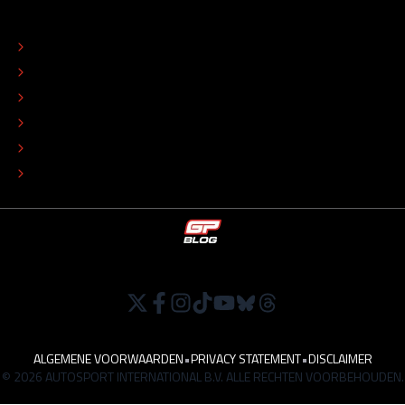
OVER
CONTACT
REDACTIONEEL STATUUT
COLOFON
ADVERTEREN
TIP DE REDACTIE
WERKEN BIJ
ALGEMENE VOORWAARDEN
•
PRIVACY STATEMENT
•
DISCLAIMER
© 2026 AUTOSPORT INTERNATIONAL B.V. ALLE RECHTEN VOORBEHOUDEN.