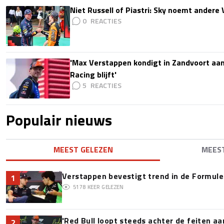
Niet Russell of Piastri: Sky noemt ander
0
'Max Verstappen kondigt in Zandvoort aan d
Racing blijft'
5
Populair nieuws
MEEST GELEZEN
MEES
Verstappen bevestigt trend in de Formule 1:
1
5178
KEER GELEZEN
'Red Bull loopt steeds achter de feiten a
2