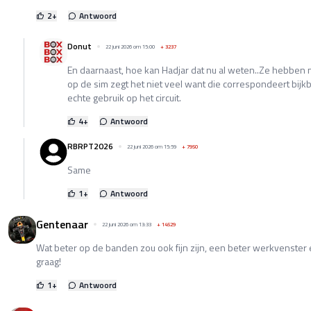
2
+
Antwoord
Donut
22 juni 2026 om 15:00
+
3237
En daarnaast, hoe kan Hadjar dat nu al weten..Ze hebben
op de sim zegt het niet veel want die correspondeert bijkba
echte gebruik op het circuit.
4
+
Antwoord
RBRPT2026
22 juni 2026 om 15:59
+
7950
Same
1
+
Antwoord
Gentenaar
22 juni 2026 om 13:33
+
14529
Wat beter op de banden zou ook fijn zijn, een beter werkvenster
graag!
1
+
Antwoord