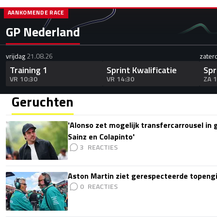
AANKOMENDE RACE
GP Nederland
vrijdag
21.08.26
zater
Training 1
Sprint Kwalificatie
Spr
VR 10:30
VR 14:30
ZA 
Geruchten
'Alonso zet mogelijk transfercarrousel in
Sainz en Colapinto'
3
Aston Martin ziet gerespecteerde topengi
0