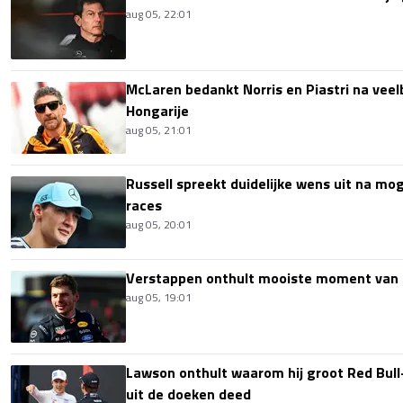
aug 05, 22:01
McLaren bedankt Norris en Piastri na vee
Hongarije
aug 05, 21:01
Russell spreekt duidelijke wens uit na mog
races
aug 05, 20:01
Verstappen onthult mooiste moment van 
aug 05, 19:01
Lawson onthult waarom hij groot Red Bull
uit de doeken deed