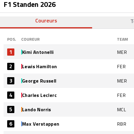
F1 Standen
2026
Coureurs
T
POS.
COUREUR
TEAM
1
Kimi Antonelli
MER
2
Lewis Hamilton
FER
3
George Russell
MER
4
Charles Leclerc
FER
5
Lando Norris
MCL
6
Max Verstappen
RBR