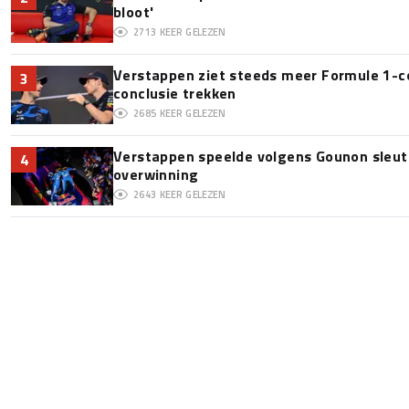
bloot'
2713
KEER GELEZEN
Verstappen ziet steeds meer Formule 1-c
3
conclusie trekken
2685
KEER GELEZEN
Verstappen speelde volgens Gounon sleute
4
overwinning
2643
KEER GELEZEN