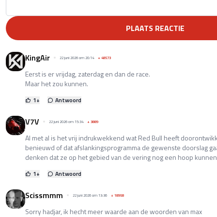
PLAATS REACTIE
KingAir
22 juni 2026 om 20:14
+
48573
Eerst is er vrijdag, zaterdag en dan de race.
Maar het zou kunnen.
1
+
Antwoord
V7V
22 juni 2026 om 15:34
+
3889
Al met al is het vrij indrukwekkend wat Red Bull heeft doorontwikk
benieuwd of dat afslankingsprogramma de gewenste doorslag gaa
denken dat ze op het gebied van de vering nog een hoop kunnen
1
+
Antwoord
Scissmmm
22 juni 2026 om 13:36
+
18958
Sorry hadjar, ik hecht meer waarde aan de woorden van max