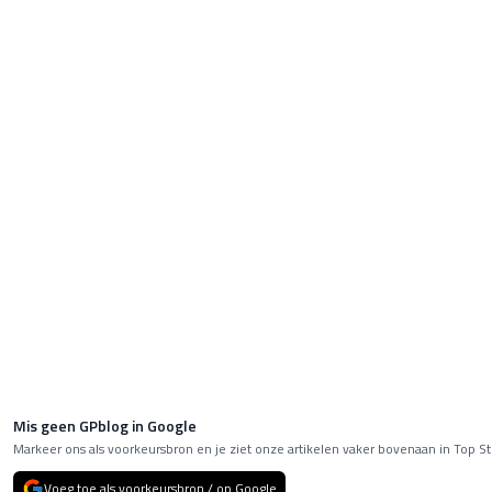
Mis geen GPblog in Google
Markeer ons als voorkeursbron en je ziet onze artikelen vaker bovenaan in Top St
Voeg toe als voorkeursbron / op Google