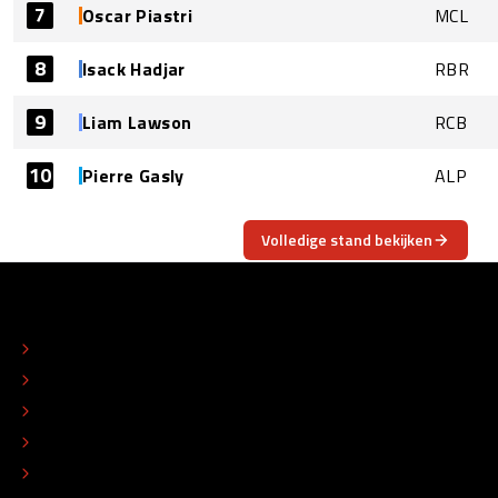
7
Oscar Piastri
MCL
8
Isack Hadjar
RBR
9
Liam Lawson
RCB
10
Pierre Gasly
ALP
Volledige stand bekijken
OVER
CONTACT
REDACTIONEEL STATUUT
COLOFON
ADVERTEREN
TIP DE REDACTIE