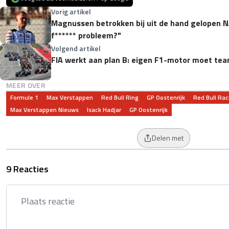
Vorig artikel
Magnussen betrokken bij uit de hand gelopen N
f****** probleem?"
Volgend artikel
FIA werkt aan plan B: eigen F1-motor moet tea
MEER OVER
Formule 1
Max Verstappen
Red Bull Ring
GP Oostenrijk
Red Bull Rac
Max Verstappen Nieuws
Isack Hadjar
GP Oostenrijk
Delen met
9 Reacties