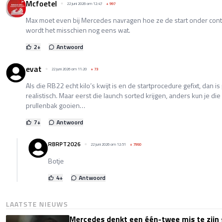
Mcfoetel
22 juni 2026 om 12:47
+
997
Max moet even bij Mercedes navragen hoe ze de start onder con
wordt het misschien nog eens wat.
2
+
Antwoord
evat
22 juni 2026 om 11:20
+
73
Als die RB22 echt kilo’s kwijt is en de startprocedure gefixt, dan i
realistisch. Maar eerst die launch sorted krijgen, anders kun je di
prullenbak gooien…
7
+
Antwoord
RBRPT2026
22 juni 2026 om 12:51
+
7950
Botje
4
+
Antwoord
LAATSTE NIEUWS
Mercedes denkt een één-twee mis te zijn 