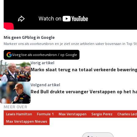
Mis geen GPblog in Google
Markeer ons als voorkeursbron en je ziet onze artikelen vaker bovenaan in Top St
Voeg toe als voorkeursbron / op Google
Vorig artikel
Marko slaat terug na totaal verkeerde bewerin
Volgend artikel
Red Bull drukte vervanger Verstappen op het har
MEER OVER
Lewis Hamilton
Formule 1
Max Verstappen
Sergio Perez
Charles Lec
Max Verstappen Nieuws