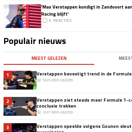
'Max Verstappen kondigt in Zandvoort aan d
Racing blijft'
5
Populair nieuws
MEEST GELEZEN
MEES
Verstappen bevestigt trend in de Formule 1:
1
5025
KEER GELEZEN
Verstappen ziet steeds meer Formule 1-c
2
conclusie trekken
2537
KEER GELEZEN
Verstappen speelde volgens Gounon sleute
3