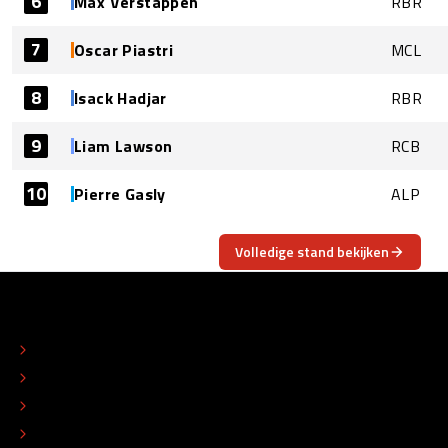
6
Max Verstappen
RBR
7
Oscar Piastri
MCL
8
Isack Hadjar
RBR
9
Liam Lawson
RCB
10
Pierre Gasly
ALP
Volledige stand bekijken
OVER
CONTACT
REDACTIONEEL STATUUT
COLOFON
ADVERTEREN