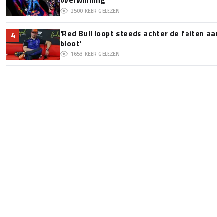
overwinning
2500
KEER GELEZEN
'Red Bull loopt steeds achter de feiten a
4
bloot'
1653
KEER GELEZEN