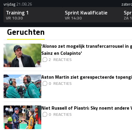
vrijdag
21.08.26
zater
Training 1
Sprint Kwalificatie
Spr
VR 10:30
VR 14:30
ZA 
Geruchten
'Alonso zet mogelijk transfercarrousel in
Sainz en Colapinto'
2
Aston Martin ziet gerespecteerde topengi
0
Niet Russell of Piastri: Sky noemt ander
0