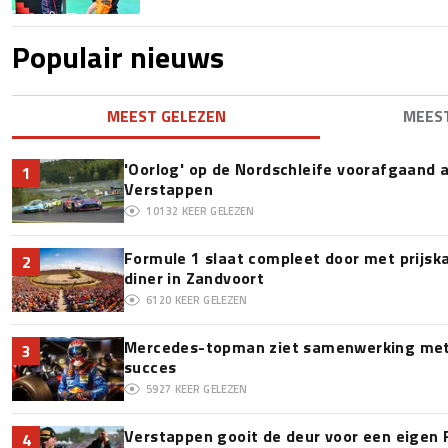
Populair nieuws
MEEST GELEZEN
MEES
'Oorlog' op de Nordschleife voorafgaand
1
Verstappen
10132
KEER GELEZEN
Formule 1 slaat compleet door met prijska
2
diner in Zandvoort
6120
KEER GELEZEN
Mercedes-topman ziet samenwerking met 
3
succes
5927
KEER GELEZEN
Verstappen gooit de deur voor een eigen 
4