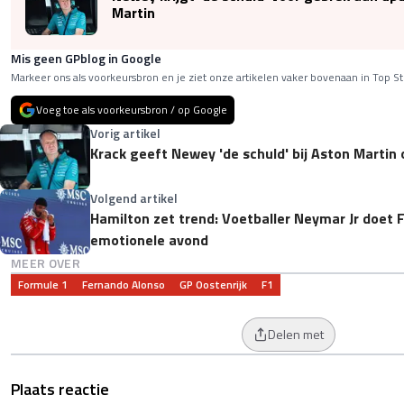
Martin
Mis geen GPblog in Google
Markeer ons als voorkeursbron en je ziet onze artikelen vaker bovenaan in Top St
Voeg toe als voorkeursbron / op Google
Vorig artikel
Krack geeft Newey 'de schuld' bij Aston Martin
Volgend artikel
Hamilton zet trend: Voetballer Neymar Jr doet F
emotionele avond
MEER OVER
Formule 1
Fernando Alonso
GP Oostenrijk
F1
Delen met
Plaats reactie