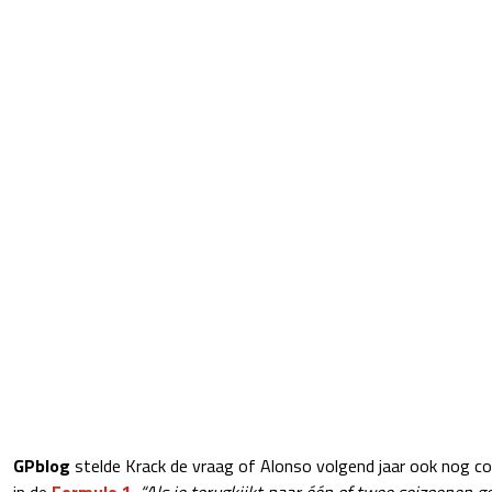
GPblog
stelde Krack de vraag of Alonso volgend jaar ook nog co
in de
Formule 1
.
“Als je terugkijkt naar één of twee seizoenen 