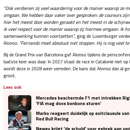
“Ook verdienen zij veel waardering voor de manier waarop ze me
omgaan. We hebben daar vaker over gesproken: de coureurs zijn 
hier het meest door worden geraakt en het meest in de schijnw
ik veel respect voor de manier waarop zij hiermee omgaan. Ik h
samenwerking kunnen voortzetten”
, ging de Luxemburger verde
Alonso.
“Fernando moet absoluut niet stoppen. Hij is nog veel te 
Bij de Grand Prix van Barcelona gaf Alonso tijdens de persconfere
laatste keer was daar. In 2027 staat de race in Catalonië niet o
wordt deze in 2028 weer verreden. De kans dat Alonso dan al gest
groot.
Lees ook
Mercedes beschermde F1 met intrekken Righ
'FIA mag doos bonbons sturen'
Marko reageert duidelijk op exitclausule van
Red Bull Racing
Newey krijgt 'de schuld' voor gebrek aan upd