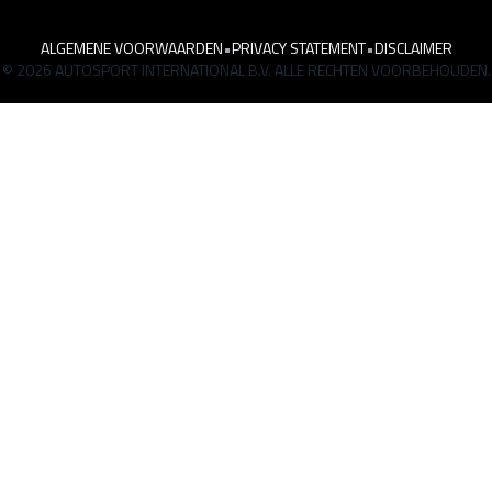
ALGEMENE VOORWAARDEN
•
PRIVACY STATEMENT
•
DISCLAIMER
© 2026 AUTOSPORT INTERNATIONAL B.V. ALLE RECHTEN VOORBEHOUDEN.