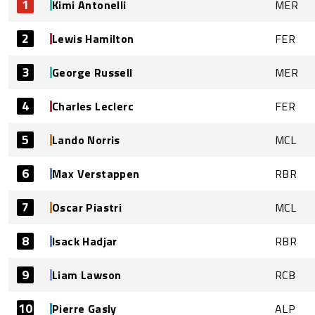
1
Kimi Antonelli
MER
2
Lewis Hamilton
FER
3
George Russell
MER
4
Charles Leclerc
FER
5
Lando Norris
MCL
6
Max Verstappen
RBR
7
Oscar Piastri
MCL
8
Isack Hadjar
RBR
9
Liam Lawson
RCB
10
Pierre Gasly
ALP