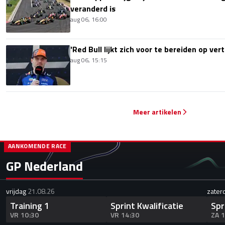
veranderd is
aug 06, 16:00
'Red Bull lijkt zich voor te bereiden op ve
aug 06, 15:15
Meer artikelen
AANKOMENDE RACE
GP Nederland
vrijdag
21.08.26
zater
Training 1
Sprint Kwalificatie
Spr
VR 10:30
VR 14:30
ZA 