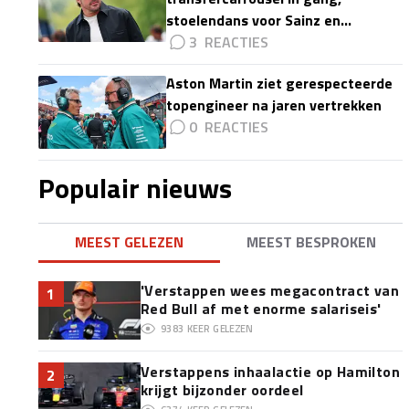
stoelendans voor Sainz en
Colapinto'
3
Aston Martin ziet gerespecteerde
topengineer na jaren vertrekken
0
Populair nieuws
MEEST GELEZEN
MEEST BESPROKEN
'Verstappen wees megacontract van
1
Red Bull af met enorme salariseis'
9383
KEER GELEZEN
Verstappens inhaalactie op Hamilton
2
krijgt bijzonder oordeel