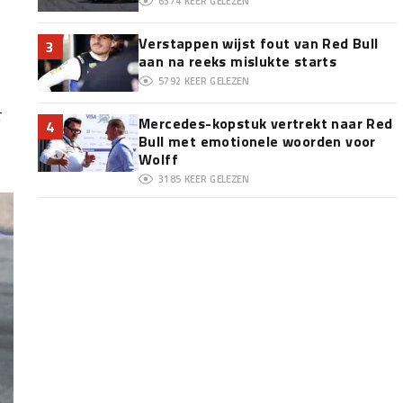
6374
KEER GELEZEN
Verstappen wijst fout van Red Bull
3
aan na reeks mislukte starts
5792
KEER GELEZEN
Mercedes-kopstuk vertrekt naar Red
4
Bull met emotionele woorden voor
Wolff
3185
KEER GELEZEN