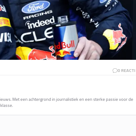
0
REACTI
nieuws. Met een achtergrond in journalistiek en een sterke passie voor de
sklasse.