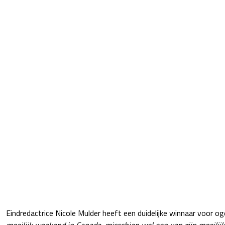
Eindredactrice Nicole Mulder heeft een duidelijke winnaar voor o
moeilijk weekend in Canada, misschien wel een van zijn moeilij