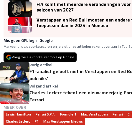
FIA komt met meerdere veranderingen voor
seizoen van 2027
Verstappen en Red Bull moeten een andere 
toepassen dan in 2025 in Monaco
Mis geen GPblog in Google
Markeer ons als voorkeursbron en je ziet onze artikelen vaker bovenaan in Top St
Voeg toe als voorkeursbron / op Google
Vorig artikel
F1-analist gelooft niet in Verstappen en Red Bu
ook niks'
Volgend artikel
Charles Leclerc tekent een nieuw meerjarig Fo
Ferrari
MEER OVER
Lewis Hamilton
Ferrari S.p.A.
Formule 1
Max Verstappen
Ferrari
Ci
Charles Leclerc
F1
Max Verstappen Nieuws