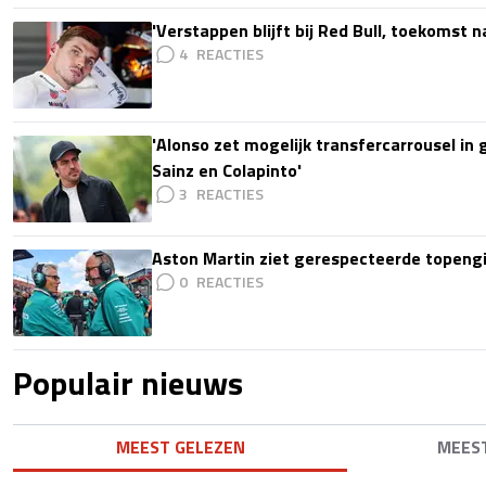
'Verstappen blijft bij Red Bull, toekomst 
4
'Alonso zet mogelijk transfercarrousel in
Sainz en Colapinto'
3
Aston Martin ziet gerespecteerde topengi
0
Populair nieuws
MEEST GELEZEN
MEES