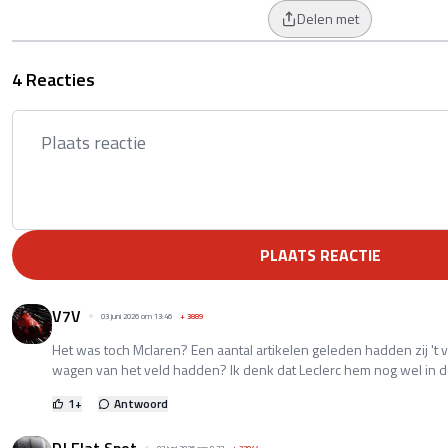
Delen met
4 Reacties
PLAATS REACTIE
V7V
03 juni 2026 om 13:46
+
3889
Het was toch Mclaren? Een aantal artikelen geleden hadden zij 't
wagen van het veld hadden? Ik denk dat Leclerc hem nog wel in 
1
+
Antwoord