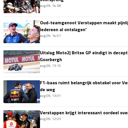
aug 09, 14:58
Oud-teamgenoot Verstappen maakt pijnlijk
iedereen al ontslagen'
aug 09, 14:01
Uitslag Moto2| Britse GP eindigt in decept
Goorbergh
aug 09, 13:15
F1-baas ruimt belangrijk obstakel voor V
de weg
aug 09, 13:01
Verstappen krijgt interessant oordeel ove
aug 09, 12:03