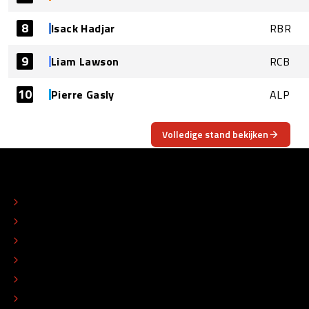
8
Isack Hadjar
RBR
9
Liam Lawson
RCB
10
Pierre Gasly
ALP
Volledige stand bekijken
OVER
CONTACT
REDACTIONEEL STATUUT
COLOFON
ADVERTEREN
TIP DE REDACTIE
WERKEN BIJ