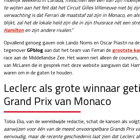
te wijten aan het feit dat het Circuit Gilles Villeneuve niet bij zij
verwachting is dat Ferrari de maatstaf zal zijn in Monaco, en al
blijkt, zal het de lokale held zijn die in zijn thuisrace nét een st
Hamilton
en zijn andere rivalen.”
Opvallend genoeg gaven ook Lando Norris en Oscar Piastri na de 
tegenover
GPblog
aan dat het team van Ferrari de
grootste kan
race aan de Middellandse Zee. Het waren niet alleen de coureur
van McLaren die in gesprek met deze website aangaven dat Hami
waren om in de gaten te houden.
Leclerc als grote winnaar get
Grand Prix van Monaco
Tobia Elia, van de wereldwijde redactie, schat de kansen als volgt
aanwijzen voor één van de meest onvoorspelbare Grands Prix van
eenvoudig, maar de recente geschiedenis laat zien dat Leclerc alt