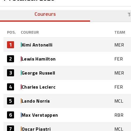
Coureurs
T
POS.
COUREUR
TEAM
1
Kimi Antonelli
MER
2
Lewis Hamilton
FER
3
George Russell
MER
4
Charles Leclerc
FER
5
Lando Norris
MCL
6
Max Verstappen
RBR
7
Oscar Piastri
MCL