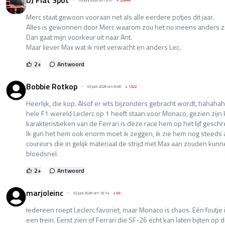
DJ Flat Spot
03 juni 2026 om 9:37
+
22844
Merc staat gewoon vooraan net als alle eerdere potjes dit jaar.
Alles is gewonnen door Merc waarom zou het nu ineens anders zi
Dan gaat mijn voorkeur uit naar Ant.
Maar liever Max wat ik niet verwacht en anders Lec.
2
+
Antwoord
Bobbie Rotkop
03 juni 2026 om 8:06
+
1322
Heerlijk, die kop. Alsof er iets bijzonders gebracht wordt, hahahah
hele F1 wereld Leclerc op 1 heeft staan voor Monaco, gezien zijn 
karakteristieken van de Ferrari is deze race hem op het lijf gesch
Ik gun het hem ook enorm moet ik zeggen, ik zie hem nog steeds 
coureurs die in gelijk materiaal de strijd met Max aan zouden kunn
bloedsnel.
2
+
Antwoord
marjoleinc
02 juni 2026 om 18:14
+
65
Iedereen roept Leclerc favoriet, maar Monaco is chaos. Eén foutje in
een trein. Eerst zien of Ferrari die SF-26 echt kan laten bijten op d