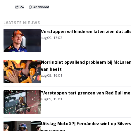
2
+
Antwoord
LAATSTE NIEUWS
Verstappen wil kinderen laten zien dat alle
aug 09, 17:02
Norris ziet opvallend probleem bij McLaren
van heeft
aug 09, 16:01
'Verstappen tart grenzen van Red Bull me
aug 09, 15:01
Uitslag MotoGP| Fernández wint op Silver
voorsprong