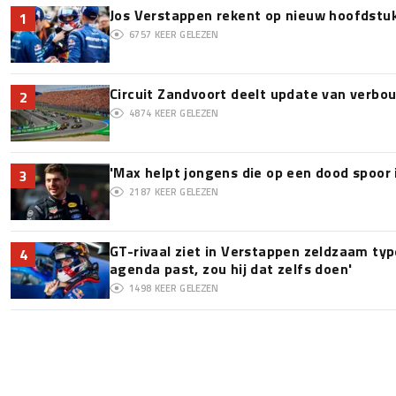
Jos Verstappen rekent op nieuw hoofdstu
1
6757
KEER GELEZEN
Circuit Zandvoort deelt update van verbo
2
4874
KEER GELEZEN
'Max helpt jongens die op een dood spoor 
3
2187
KEER GELEZEN
GT-rivaal ziet in Verstappen zeldzaam type:
4
agenda past, zou hij dat zelfs doen'
1498
KEER GELEZEN