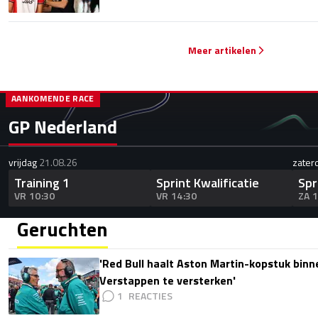
Meer artikelen
AANKOMENDE RACE
GP Nederland
vrijdag
21.08.26
zater
Training 1
Sprint Kwalificatie
Spr
VR 10:30
VR 14:30
ZA 
Geruchten
'Red Bull haalt Aston Martin-kopstuk bin
Verstappen te versterken'
1