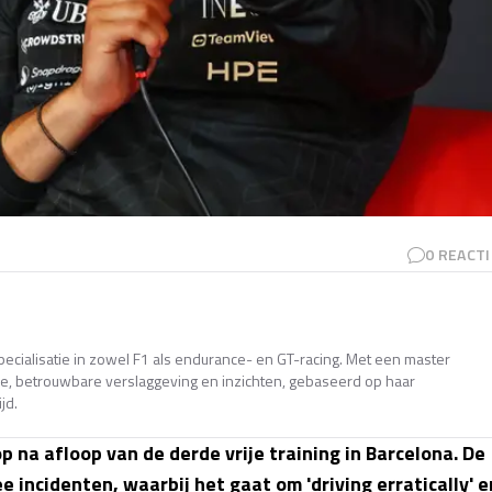
0
REACTI
pecialisatie in zowel F1 als endurance- en GT-racing. Met een master
ande, betrouwbare verslaggeving en inzichten, gebaseerd op haar
jd.
p na afloop van de derde vrije training in Barcelona. De
incidenten, waarbij het gaat om 'driving erratically' e