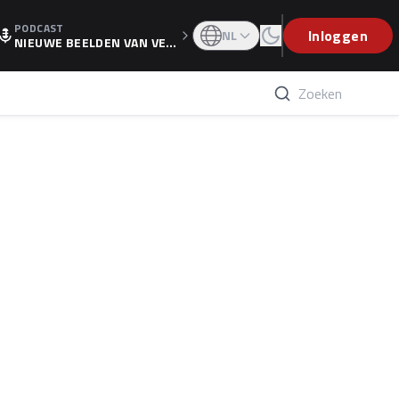
PODCAST
OGP
Inloggen
NL
NIEUWE BEELDEN VAN VER
STAPPEN EN WOLFF: 'WIE
WEET IS ER NU GETEKEND'