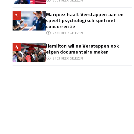
3009
KEER GELEZEN
Marquez haalt Verstappen aan en
3
speelt psychologisch spel met
concurrentie
2736
KEER GELEZEN
Hamilton wil na Verstappen ook
4
eigen documentaire maken
2403
KEER GELEZEN