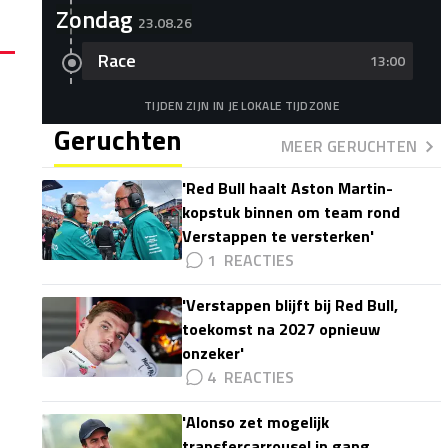
Zondag
23.08.26
Race
13:00
TIJDEN ZIJN IN JE LOKALE TIJDZONE
Geruchten
MEER GERUCHTEN
'Red Bull haalt Aston Martin-
kopstuk binnen om team rond
Verstappen te versterken'
1
'Verstappen blijft bij Red Bull,
toekomst na 2027 opnieuw
onzeker'
4
'Alonso zet mogelijk
transfercarrousel in gang,