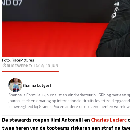
Foto: RacePictures
BIJGEWERKT
:
14:18, 13 JUN
Shanna Lutgert
Shanna is Formule 1-journalist en eindredacteur bij GPblog met een s
Journalistiek en ervaring op internationale circuits levert ze diepga
aanwezigheid bij Grands Prix en andere race-evenementen wereldwi
De stewards roepen Kimi Antonelli en
Charles Leclerc
o
twee heren van de topteams riskeren een straf na twee 