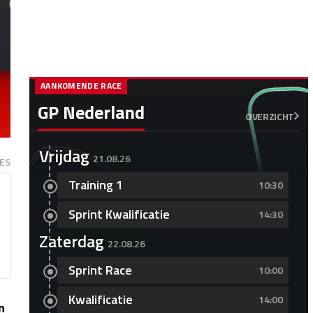
AANKOMENDE RACE
GP Nederland
OVERZICHT
Vrijdag
21.08.26
ES
Training 1
10:30
Sprint Kwalificatie
14:30
Zaterdag
22.08.26
Sprint Race
10:00
Kwalificatie
14:00
n