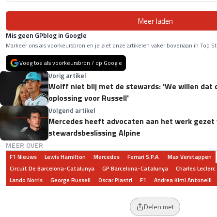
Meer laden
Mis geen GPblog in Google
Markeer ons als voorkeursbron en je ziet onze artikelen vaker bovenaan in Top St
Voeg toe als voorkeursbron / op Google
Vorig artikel
Wolff niet blij met de stewards: 'We willen dat 
oplossing voor Russell'
Volgend artikel
Mercedes heeft advocaten aan het werk gezet 
stewardsbeslissing Alpine
MEER OVER
F1 Nieuws
Lewis Hamilton
Mercedes
Ferrari S.p.A.
Max Verstappen
Circuit De Barcelona-Catalunya
GP Barcelona-Catalunya
Charles Leclerc
Lando Norris
George Russell
Oscar Piastri
F1
Andrea Kimi Antonelli
Delen met