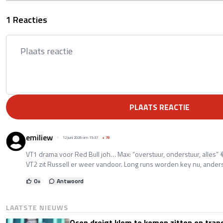
1 Reacties
PLAATS REACTIE
emiliew
12 juni 2026 om 15:37
+
78
VT1 drama voor Red Bull joh… Max: “overstuur, onderstuur, alles” 
VT2 zit Russell er weer vandoor. Long runs worden key nu, anders q
0
+
Antwoord
LAATSTE NIEUWS
Ocon dreigt klem te komen zitten op tran