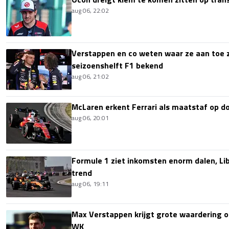
aug 06, 22:02
Verstappen en co weten waar ze aan toe z
seizoenshelft F1 bekend
aug 06, 21:02
McLaren erkent Ferrari als maatstaf op 
aug 06, 20:01
Formule 1 ziet inkomsten enorm dalen, Lib
trend
aug 06, 19:11
Max Verstappen krijgt grote waardering 
WK