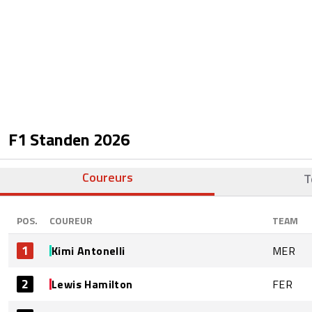
F1 Standen
2026
Coureurs
T
POS.
COUREUR
TEAM
1
Kimi Antonelli
MER
2
Lewis Hamilton
FER