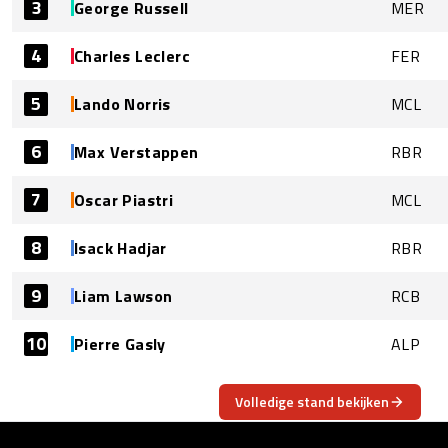
3
George Russell
MER
4
Charles Leclerc
FER
5
Lando Norris
MCL
6
Max Verstappen
RBR
7
Oscar Piastri
MCL
8
Isack Hadjar
RBR
9
Liam Lawson
RCB
10
Pierre Gasly
ALP
Volledige stand bekijken