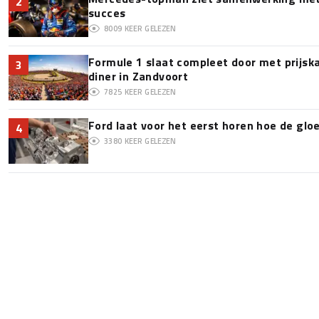
2
succes
8009
KEER GELEZEN
Formule 1 slaat compleet door met prijska
3
diner in Zandvoort
7825
KEER GELEZEN
Ford laat voor het eerst horen hoe de glo
4
3380
KEER GELEZEN