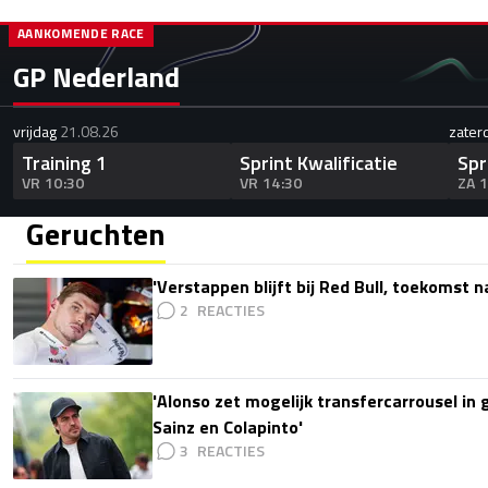
AANKOMENDE RACE
GP Nederland
vrijdag
21.08.26
zater
Training 1
Sprint Kwalificatie
Spr
VR 10:30
VR 14:30
ZA 
Geruchten
'Verstappen blijft bij Red Bull, toekomst 
2
'Alonso zet mogelijk transfercarrousel in
Sainz en Colapinto'
3