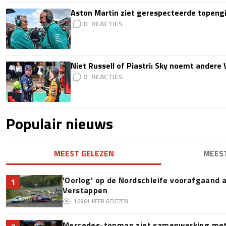
Aston Martin ziet gerespecteerde topengi
0
Niet Russell of Piastri: Sky noemt ander
0
Populair nieuws
MEEST GELEZEN
MEES
'Oorlog' op de Nordschleife voorafgaand
1
Verstappen
10961
KEER GELEZEN
Mercedes-topman ziet samenwerking met 