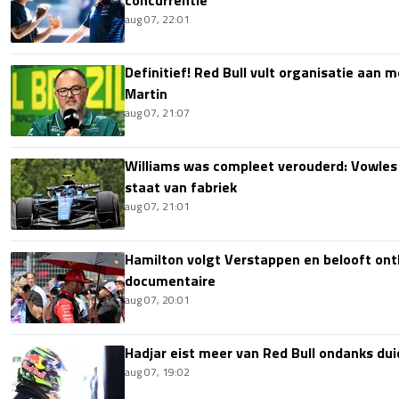
aug 07, 22:01
Definitief! Red Bull vult organisatie aan
Martin
aug 07, 21:07
Williams was compleet verouderd: Vowles
staat van fabriek
aug 07, 21:01
Hamilton volgt Verstappen en belooft onth
documentaire
aug 07, 20:01
Hadjar eist meer van Red Bull ondanks dui
aug 07, 19:02