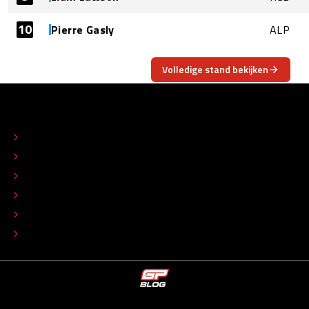
10
Pierre Gasly
ALP
Volledige stand bekijken
OVER
CONTACT
REDACTIONEEL STATUUT
COLOFON
ADVERTEREN
TIP DE REDACTIE
WERKEN BIJ