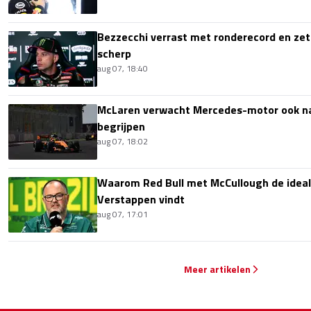
Bezzecchi verrast met ronderecord en zet t
scherp
aug 07, 18:40
McLaren verwacht Mercedes-motor ook na 
begrijpen
aug 07, 18:02
Waarom Red Bull met McCullough de idea
Verstappen vindt
aug 07, 17:01
Meer artikelen