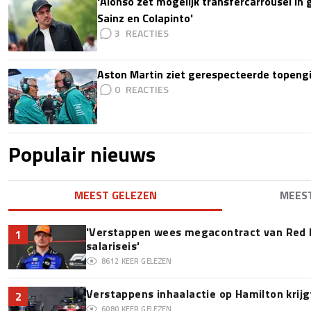
'Alonso zet mogelijk transfercarrousel in
Sainz en Colapinto'
3
Aston Martin ziet gerespecteerde topengi
0
Populair nieuws
MEEST GELEZEN
MEES
'Verstappen wees megacontract van Red 
1
salariseis'
8612
KEER GELEZEN
Verstappens inhaalactie op Hamilton krijg
2
6080
KEER GELEZEN