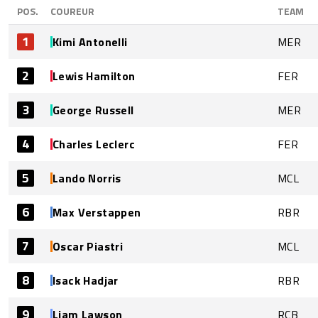
POS.
COUREUR
TEAM
1
Kimi Antonelli
MER
2
Lewis Hamilton
FER
3
George Russell
MER
4
Charles Leclerc
FER
5
Lando Norris
MCL
6
Max Verstappen
RBR
7
Oscar Piastri
MCL
8
Isack Hadjar
RBR
9
Liam Lawson
RCB