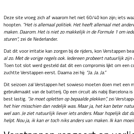
Deze site vroeg zich af waarom het niet 60/40 kon zijn; iets waa
hoopten.
“Het is allemaal politiek. Het heeft allemaal met ande
maken. Daarom. Het is niet zo makkelijk in de Formule 1 om iede
sturen",
zei de Nederlander.
Dat dit voor irritatie kan zorgen bij de rijders, kon Verstappen b
al zo. Met de vorige regels ook. Iedereen probeert natuurlijk zijn
Toen tot slot werd gesteld dat dit een compromis lijkt om een 
zuchtte Verstappen eerst. Daarna zei hij:
“Ja. Ja. Ja.”
Dit seizoen zal Verstappen het sowieso moeten doen met een m
gebruikmaakt van de batterij. Op een circuit als nabij Barcelona
best lastig.
“Je moet opletten op bepaalde plekken”,
zei Verstapp
het hier misschien dan redelijk was. Maar ja, het kan beter natuur
wel aan. Je ziet natuurlijk liever iets anders. Maar hopelijk dat d
helpt. Nou ja, ik kan er toch niks anders van maken. Ik kan moeilij