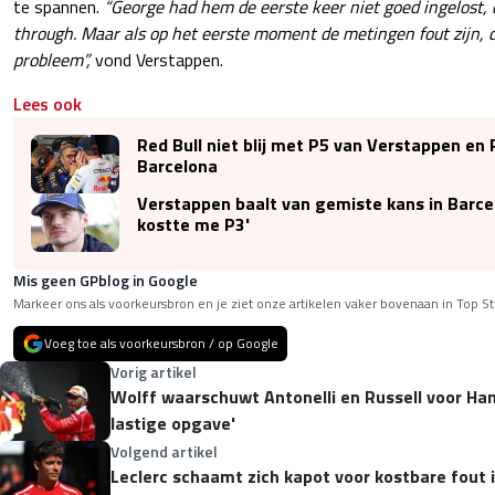
te spannen.
“George had hem de eerste keer niet goed ingelost, 
through. Maar als op het eerste moment de metingen fout zijn, d
probleem”,
vond Verstappen.
Lees ook
Red Bull niet blij met P5 van Verstappen en 
Barcelona
Verstappen baalt van gemiste kans in Barce
kostte me P3'
Mis geen GPblog in Google
Markeer ons als voorkeursbron en je ziet onze artikelen vaker bovenaan in Top St
Voeg toe als voorkeursbron / op Google
Vorig artikel
Wolff waarschuwt Antonelli en Russell voor Ham
lastige opgave'
Volgend artikel
Leclerc schaamt zich kapot voor kostbare fout i