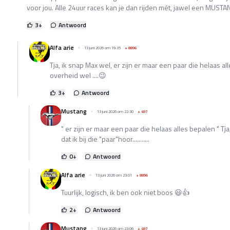
voor jou. Alle 24uur races kan je dan rijden mét, jawel een MUSTAN
3
+
Antwoord
Alfa arie
13 juni 2026 om 19:35
+
8896
Tja, ik snap Max wel, er zijn er maar een paar die helaas all
overheid wel ....😉
3
+
Antwoord
Mustang
13 juni 2026 om 22:30
+
497
" er zijn er maar een paar die helaas alles bepalen " Tj
dat ik bij die "paar"hoor...........
0
+
Antwoord
Alfa arie
13 juni 2026 om 23:01
+
8896
Tuurlijk, logisch, ik ben ook niet boos 😃👍
2
+
Antwoord
Mustang
13 juni 2026 om 23:06
+
497