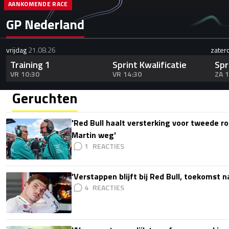
AANKOMENDE RACE
GP Nederland
vrijdag
21.08.26
zater
Training 1
Sprint Kwalificatie
Spr
VR 10:30
VR 14:30
ZA 
Geruchten
'Red Bull haalt versterking voor tweede ro
Martin weg'
1
'Verstappen blijft bij Red Bull, toekomst 
4