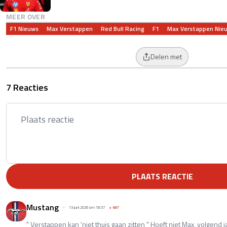
MEER OVER
F1 Nieuws
Max Verstappen
Red Bull Racing
F1
Max Verstappen Nie
Delen met
7 Reacties
PLAATS REACTIE
Mustang
13 juni 2026 om 18:57
+
497
" Verstappen kan 'niet thuis gaan zitten " Hoeft niet Max, volgend