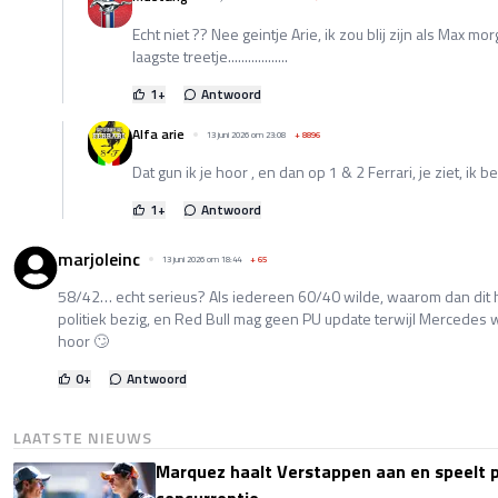
Echt niet ?? Nee geintje Arie, ik zou blij zijn als Max 
laagste treetje..................
1
+
Antwoord
Alfa arie
13 juni 2026 om 23:08
+
8896
Dat gun ik je hoor , en dan op 1 & 2 Ferrari, je ziet, ik b
1
+
Antwoord
marjoleinc
13 juni 2026 om 18:44
+
65
58/42… echt serieus? Als iedereen 60/40 wilde, waarom dan dit 
politiek bezig, en Red Bull mag geen PU update terwijl Mercedes w
hoor 🙄
0
+
Antwoord
LAATSTE NIEUWS
Marquez haalt Verstappen aan en speelt 
concurrentie