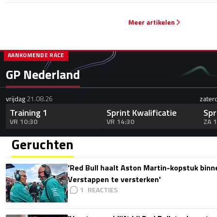
Meer artikelen
AANKOMENDE RACE
GP Nederland
vrijdag
21.08.26
zater
Training 1
Sprint Kwalificatie
Spr
VR 10:30
VR 14:30
ZA 
Geruchten
'Red Bull haalt Aston Martin-kopstuk bin
Verstappen te versterken'
1