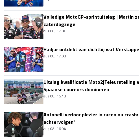
Volledige MotoGP-sprintuitslag | Martin z
zaterdagzege
aug 08, 17:36
Hadjar ontdekt van dichtbij wat Verstapp
aug 08, 17:03
Uitslag kwalificatie Moto2|Teleurstelling 
Spaanse coureurs domineren
aug 08, 16:43
Antonelli verloor plezier in racen na crash
achtervolgen'
aug 08, 16:04