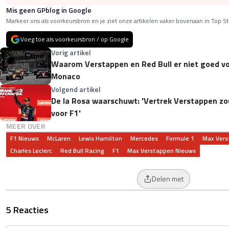
Mis geen GPblog in Google
Markeer ons als voorkeursbron en je ziet onze artikelen vaker bovenaan in Top St
Voeg toe als voorkeursbron / op Google
Vorig artikel
Waarom Verstappen en Red Bull er niet goed voo
Monaco
Volgend artikel
De la Rosa waarschuwt: 'Vertrek Verstappen zou
voor F1'
MEER OVER
F1 Nieuws
McLaren
Lewis Hamilton
Mercedes
Formule 1
Max Vers
Charles Leclerc
Red Bull Racing
F1
Max Verstappen Nieuws
Delen met
5 Reacties