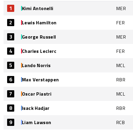
1
Kimi Antonelli
MER
2
Lewis Hamilton
FER
3
George Russell
MER
4
Charles Leclerc
FER
5
Lando Norris
MCL
6
Max Verstappen
RBR
7
Oscar Piastri
MCL
8
Isack Hadjar
RBR
9
Liam Lawson
RCB