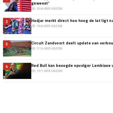
geweest'
3349
KEER GELEZEN
Hadjar merkt direct hoe hoog de lat ligt 
2
1846
KEER GELEZEN
Circuit Zandvoort deelt update van verbo
3
1724
KEER GELEZEN
Red Bull kan beoogde opvolger Lambiase v
4
1511
KEER GELEZEN