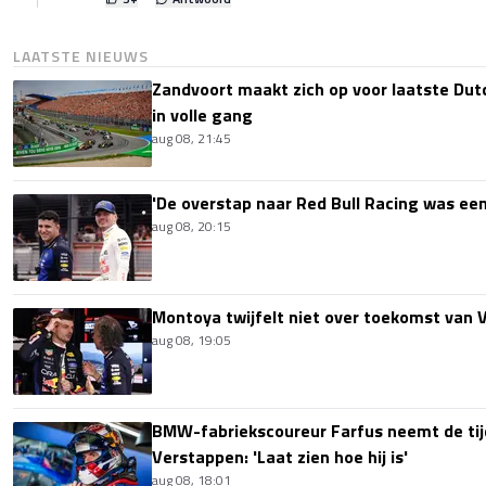
LAATSTE NIEUWS
Zandvoort maakt zich op voor laatste Du
in volle gang
aug 08, 21:45
'De overstap naar Red Bull Racing was een
aug 08, 20:15
Montoya twijfelt niet over toekomst van V
aug 08, 19:05
BMW-fabriekscoureur Farfus neemt de tijd
Verstappen: 'Laat zien hoe hij is'
aug 08, 18:01