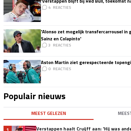
'Verstappen blijft bij Red Bull, toekomst 
4
'Alonso zet mogelijk transfercarrousel in
Sainz en Colapinto'
3
Aston Martin ziet gerespecteerde topengi
0
Populair nieuws
MEEST GELEZEN
MEES
Verstappen haalt Cruijff aan: 'Hij was and
1