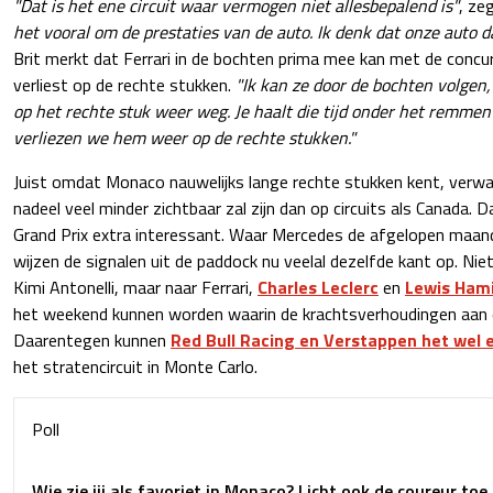
"Dat is het ene circuit waar vermogen niet allesbepalend is"
, ze
het vooral om de prestaties van de auto. Ik denk dat onze auto da
Brit merkt dat Ferrari in de bochten prima mee kan met de concurr
verliest op de rechte stukken.
"Ik kan ze door de bochten volgen
op het rechte stuk weer weg. Je haalt die tijd onder het remmen
verliezen we hem weer op de rechte stukken."
Juist omdat Monaco nauwelijks lange rechte stukken kent, verw
nadeel veel minder zichtbaar zal zijn dan op circuits als Canada
Grand Prix extra interessant. Waar Mercedes de afgelopen maande
wijzen de signalen uit de paddock nu veelal dezelfde kant op. Nie
Kimi Antonelli, maar naar Ferrari,
Charles Leclerc
en
Lewis Hami
het weekend kunnen worden waarin de krachtsverhoudingen aan de 
Daarentegen kunnen
Red Bull Racing en Verstappen het wel e
het stratencircuit in Monte Carlo.
Poll
Wie zie jij als favoriet in Monaco? Licht ook de coureur to