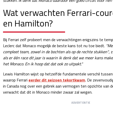
stukken. Ik denk dat Monaco daardoor een goed circuit voor hen 
Wat verwachten Ferrari-cour
en Hamilton?
Bij Ferrari zelf probeert men de verwachtingen enigszins te temp
Leclerc dat Monaco mogelijk de beste kans tot nu toe biedt.
"Mer
compleet team, zowel in de bochten als op de rechte stukken"
, 
als er één race dit jaar is waarin ik denk dat we meer kans maken
het Monaco. En ik hoop dat dat ook zo uitpakt."
Lewis Hamilton wijst op hetzelfde fundamentele verschil tussen
waarop Ferrari
eerder dit seizoen tekortkwam
. De zevenvoudi
in Canada nog over een gebrek aan vermogen ten opzichte van d
verwacht dat dit in Monaco minder zwaar zal wegen.
ADVERTENTIE