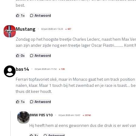
best.
1
+
Antwoord
Mustang
02 juni 2026 om 13:23
+
497
Zondag op het hoogste treetje Charles Leclerc, naast hem Max Ver
aan zijn ander zijde nog een treetje lager Oscar Piastri.......... Komt M
0
+
Antwoord
bas14
02 juni 2026 om 11:52
+
135
Ferrari topfavoriet oké, maar in Monaco gaat het om track position 
nailen, klaar. Maar 1 touch bij het zwembad en je race is toast… b
thuis dit keer houdt.
1
+
Antwoord
BMW P85 V10
02 juni 2026 om 13:07
+
23740
Hij heeft hem al eens gewonnen dus die druk is er wel van 
3
+
Antwoord