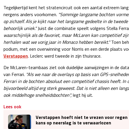
Tegelijkertijd kent het stratencircuit ook een aantal extreem lang
nergens anders voorkomen.
"Sommige langzame bochten vormen 
op zichzelf. Als je kijkt naar het langzame gedeelte in de tweede 
behoorlijk uniek."
Juist die combinatie speelt volgens Stella Ferrar
waarschijnlijk als de favoriet, maar McLaren kan competitief zij
herhalen wat we vorig jaar in Monaco hebben bereikt."
Toen beh
podium, met een overwinning voor Norris en een derde plaats voo
Verstappen
. Leclerc werd tweede in zijn thuisrace.
De McLaren-teambaas ziet ook duidelijke aanwijzingen in de data
van Ferrari.
"Als we naar de overlays op basis van GPS-snelheden
Ferrari in de bochten absoluut een competitief chassis heeft. In d
bijvoorbeeld altijd erg sterk geweest. Dat is niet alleen een lan
ook middelhoge snelheidsbochten",
legt hij uit.
Lees ook
Verstappen hoeft niet te vrezen voor regen
kans op neerslag is te verwaarlozen