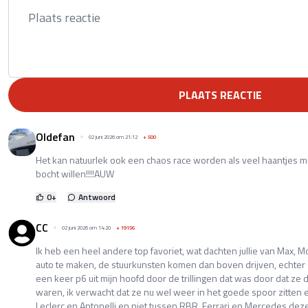
PLAATS REACTIE
Oldefan
02 juni 2026 om 21:12
+
500
Het kan natuurlek ook een chaos race worden als veel haantjes me
bocht willen!!!!AUW
0
+
Antwoord
CC
02 juni 2026 om 14:20
+
19156
Ik heb een heel andere top favoriet, wat dachten jullie van Max, M
auto te maken, de stuurkunsten komen dan boven drijven, echter
een keer p6 uit mijn hoofd door de trillingen dat was door dat z
waren, ik verwacht dat ze nu wel weer in het goede spoor zitten 
Leclerc en Antonelli en niet tussen RBR, Ferrari en Mercedes deze