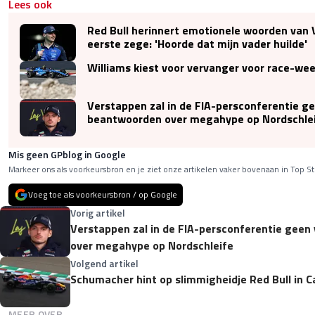
Lees ook
Red Bull herinnert emotionele woorden van
eerste zege: 'Hoorde dat mijn vader huilde'
Williams kiest voor vervanger voor race-we
Verstappen zal in de FIA-persconferentie g
beantwoorden over megahype op Nordschle
Mis geen GPblog in Google
Markeer ons als voorkeursbron en je ziet onze artikelen vaker bovenaan in Top St
Voeg toe als voorkeursbron / op Google
Vorig artikel
Verstappen zal in de FIA-persconferentie gee
over megahype op Nordschleife
Volgend artikel
Schumacher hint op slimmigheidje Red Bull in Ca
MEER OVER