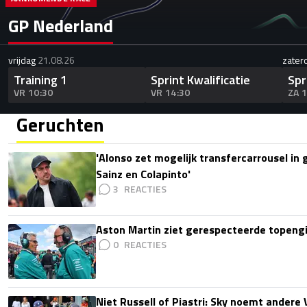
GP Nederland
vrijdag
21.08.26
zater
Training 1
Sprint Kwalificatie
Spr
VR 10:30
VR 14:30
ZA 
Geruchten
'Alonso zet mogelijk transfercarrousel in
Sainz en Colapinto'
3
Aston Martin ziet gerespecteerde topengi
0
Niet Russell of Piastri: Sky noemt ander