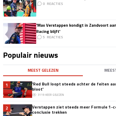
0
'Max Verstappen kondigt in Zandvoort aan d
Racing blijft'
5
Populair nieuws
MEEST GELEZEN
MEES
'Red Bull loopt steeds achter de feiten a
1
bloot'
3119
KEER GELEZEN
Verstappen ziet steeds meer Formule 1-c
2
conclusie trekken