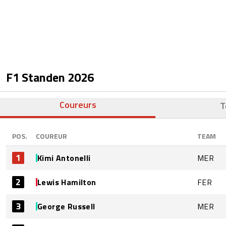
F1 Standen
2026
Coureurs
T
POS.
COUREUR
TEAM
1
Kimi Antonelli
MER
2
Lewis Hamilton
FER
3
George Russell
MER