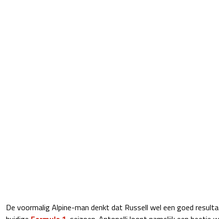
De voormalig Alpine-man denkt dat Russell wel een goed resultaa
huidige
Formule 1
-seizoen. Antonelli loopt namelijk een beetje