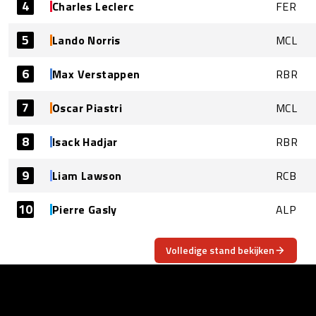
4
Charles Leclerc
FER
5
Lando Norris
MCL
6
Max Verstappen
RBR
7
Oscar Piastri
MCL
8
Isack Hadjar
RBR
9
Liam Lawson
RCB
10
Pierre Gasly
ALP
Volledige stand bekijken
OVER