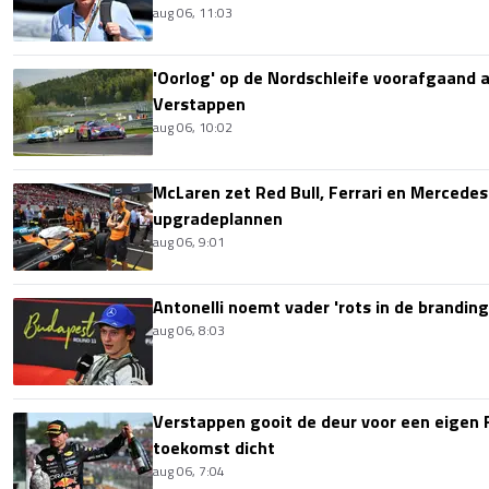
aug 06, 11:03
'Oorlog' op de Nordschleife voorafgaand
Verstappen
aug 06, 10:02
McLaren zet Red Bull, Ferrari en Mercede
upgradeplannen
aug 06, 9:01
Antonelli noemt vader 'rots in de branding
aug 06, 8:03
Verstappen gooit de deur voor een eigen 
toekomst dicht
aug 06, 7:04