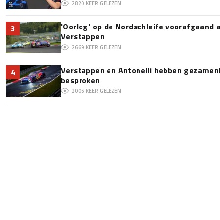
2820
KEER GELEZEN
'Oorlog' op de Nordschleife voorafgaand
3
Verstappen
2669
KEER GELEZEN
Verstappen en Antonelli hebben gezamenli
4
besproken
2006
KEER GELEZEN